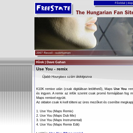
Főoldal
|
dep
Hírek | Dave Gahan
Use You - remix
Újabb Hourglass szám átdolgozva
K10K remixe után (csak digitálisan letölthető), Maps
Use You
remi
és ingyen. A remix az infók szerint csak promó formájában fog 
Maps remixel együtt.
Az oldalon csak ki kell tölteni az üres mezőket és cserébe megkap
1. Use You (Maps Remix)
2. Use You (Maps Dub Mix)
3. Use You (Maps Instrumental)
4. Use You (Maps Remix Edit)