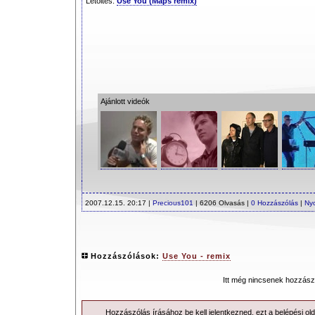
Letöltés:
Use You (Maps remix)
Ajánlott videók
2007.12.15. 20:17 |
Precious101
| 6206 Olvasás |
0 Hozzászólás
|
Ny
Hozzászólások:
Use You - remix
Itt még nincsenek hozzász
Hozzászólás írásához be kell jelentkezned, ezt a
belépési
old