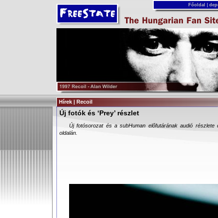
Főoldal
|
dep
Hírek | Recoil
Új fotók és ‘Prey’ részlet
Új fotósorozat és a subHuman előfutárának audió részlete 
oldalán.