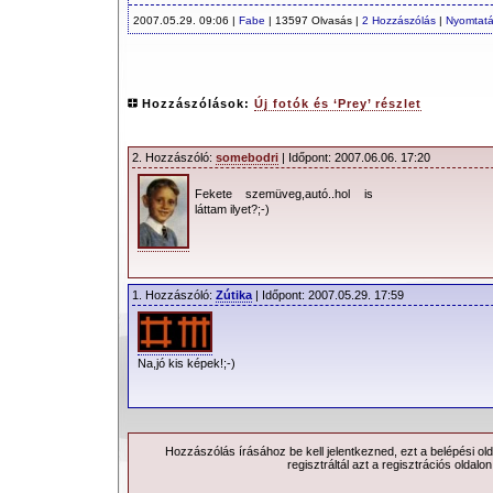
2007.05.29. 09:06 |
Fabe
| 13597 Olvasás |
2 Hozzászólás
|
Nyomtat
Hozzászólások:
Új fotók és ‘Prey’ részlet
2. Hozzászóló:
somebodri
| Időpont: 2007.06.06. 17:20
Fekete szemüveg,autó..hol is
láttam ilyet?;-)
1. Hozzászóló:
Zútika
| Időpont: 2007.05.29. 17:59
Na,jó kis képek!;-)
Hozzászólás írásához be kell jelentkezned, ezt a
belépési
old
regisztráltál azt a
regisztrációs
oldalon