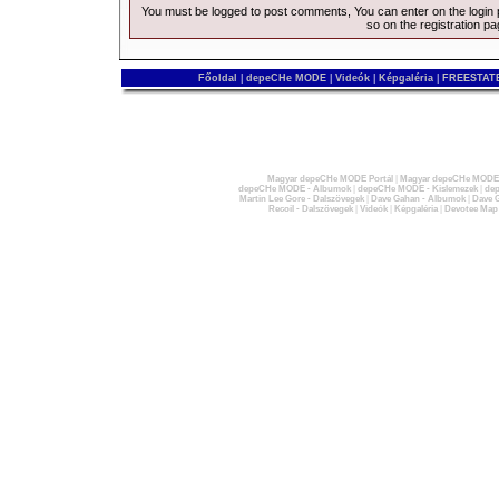
You must be logged to post comments, You can enter on the
login
so on the
registration p
Főoldal
|
depeCHe MODE
|
Videók
|
Képgaléria
|
FREESTATE
Magyar depeCHe MODE Portál
|
Magyar depeCHe MODE 
depeCHe MODE - Albumok
|
depeCHe MODE - Kislemezek
|
dep
Martin Lee Gore - Dalszövegek
|
Dave Gahan - Albumok
|
Dave G
Recoil - Dalszövegek
|
Videók
|
Képgaléria
|
Devotee Map