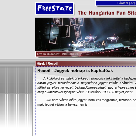
Főoldal
|
dep
Hírek | Recoil
Recoil - Jegyek holnap is kaphatóak
A külföldről és vidékről érkező rajongókra tekintettel a budape
darab jegyet biztosítanak a helyszínen jegyet váltók számára
túllépi az előre tervezett befogadóképességet, úgy a helyszínen 
meg a karzatokat igénybe véve. Ez további 100-150 helyet jelent.
Aki nem váltott előre jegyet, nem kell megijednie, biztosan be 
majd jegyet váltani a helyszínen is!