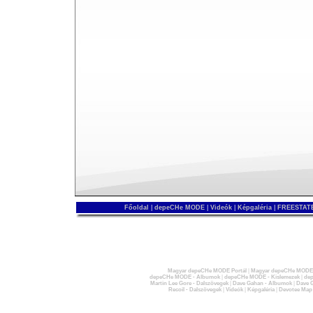
Főoldal
|
depeCHe MODE
|
Videók
|
Képgaléria
|
FREESTATE
Magyar depeCHe MODE Portál
|
Magyar depeCHe MODE 
depeCHe MODE - Albumok
|
depeCHe MODE - Kislemezek
|
dep
Martin Lee Gore - Dalszövegek
|
Dave Gahan - Albumok
|
Dave G
Recoil - Dalszövegek
|
Videók
|
Képgaléria
|
Devotee Map