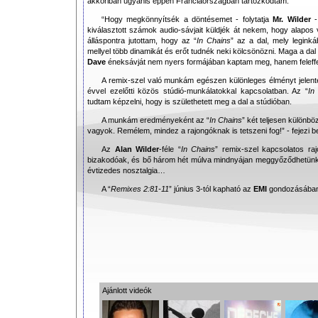
akkoriban ugyanis éppen Franciaországban tartózkodtam.”
“Hogy megkönnyítsék a döntésemet - folytatja
Mr.
Wilder
-
kiválasztott számok audio-sávjait küldjék át nekem, hogy alapos 
álláspontra jutottam, hogy az “
In Chains
” az a dal, mely leginká
mellyel több dinamikát és erőt tudnék neki kölcsönözni. Maga a da
Dave
éneksávját nem nyers formájában kaptam meg, hanem feleffek
A remix-szel való munkám egészen különleges élményt jelente
évvel ezelőtti közös stúdió-munkálatokkal kapcsolatban. Az “
In
tudtam képzelni, hogy is születhetett meg a dal a stúdióban.
A munkám eredményeként az “
In Chains
” két teljesen különb
vagyok. Remélem, mindez a rajongóknak is tetszeni fog!” - fejezi 
Az
Alan Wilder
-féle “
In Chains
” remix-szel kapcsolatos r
bizakodóak, és bő három hét múlva mindnyájan meggyőződhetünk 
évtizedes nosztalgia…
A “
Remixes 2:81-11
” június 3-tól kapható az
EMI
gondozásában
Ajánlott videók