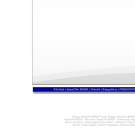
Főoldal
|
depeCHe MODE
|
Videók
|
Képgaléria
|
FREESTATE
Magyar depeCHe MODE Portál
|
Magyar depeCHe MODE 
depeCHe MODE - Albumok
|
depeCHe MODE - Kislemezek
|
dep
Martin Lee Gore - Dalszövegek
|
Dave Gahan - Albumok
|
Dave G
Recoil - Dalszövegek
|
Videók
|
Képgaléria
|
Devotee Map