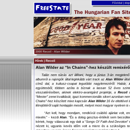
Főoldal
|
dep
Hírek | Recoil
Alan Wilder az “In Chains”-hez készült remixérő
Talán nem túlzás azt állítani, hogy a június 3-án megjelen
albumról a rajongók által leginkább várt track az
Alan Wilder
által
című dal, a kultusz-csapat legutóbbi nagylemezéről. Habár,
együttesből, többen azóta is bíznak a lassan 52 éves szinte
visszatérésében, akinek elektro-avantgárd projektje, a
Recoil
“Mester” zenei kvalitását, igazi kommercionális sikert azonban nem 
Chains
”-hez készített mixe kapcsán
Alan Wilder
16 év elteltével 
létrejöttéről saját honlapján mesélt, melyet most magyar nyelven is 
“Azt kell, hogy mondjam, rendkívül csábító ajánlat volt, en
mixelni.” - kezdi
Alan
. “És a dolog gesztus-értékét sem becsülte
kértek, hogy válasszak egy dalt a “
Songs Of Faith And Devotion
” 
nézett ki, ugyanis kevés időm volt a mixre és a szükséges te