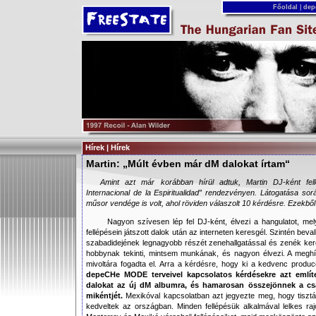
Főoldal
|
dep
Hírek | Hírek
Martin: „Múlt évben már dM dalokat írtam“
Amint azt már korábban hírül adtuk, Martin DJ-ként fell
Internacional de la Espiritualidad” rendezvényen. Látogatása s
műsor vendége is volt, ahol röviden válaszolt 10 kérdésre. Ezekbő
Nagyon szívesen lép fel DJ-ként, élvezi a hangulatot, mel
fellépésein játszott dalok után az interneten keresgél. Szintén beval
szabadidejének legnagyobb részét zenehallgatással és zenék keresg
hobbynak tekinti, mintsem munkának, és nagyon élvezi. A megh
mivoltára fogadta el. Arra a kérdésre, hogy ki a kedvenc produ
depeCHe MODE terveivel kapcsolatos kérdésekre azt említe
dalokat az új dM albumra, és hamarosan összejönnek a cs
mikéntjét.
Mexikóval kapcsolatban azt jegyezte meg, hogy tisztáb
kedveltek az országban. Minden fellépésük alkalmával lelkes ra