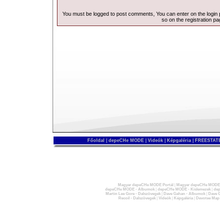
You must be logged to post comments, You can enter on the
login
so on the
registration p
Főoldal
|
depeCHe MODE
|
Videók
|
Képgaléria
|
FREESTATE
Magyar depeCHe MODE Portál
|
Magyar depeCHe MODE 
depeCHe MODE - Albumok
|
depeCHe MODE - Kislemezek
|
dep
Martin Lee Gore - Dalszövegek
|
Dave Gahan - Albumok
|
Dave G
Recoil - Dalszövegek
|
Videók
|
Képgaléria
|
Devotee Map