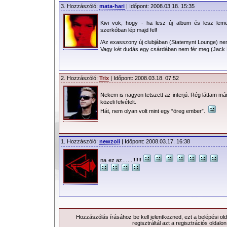
3. Hozzászóló:
mata-hari
| Időpont: 2008.03.18. 15:35
Kivi vok, hogy - ha lesz új album és lesz lem
szerkóban lép majd fel!
/Az exasszony új clubjában (Statemynt Lounge) nem
Vagy két dudás egy csárdában nem fér meg (Jack L
2. Hozzászóló:
Trix
| Időpont: 2008.03.18. 07:52
Nekem is nagyon tetszett az interjú. Rég láttam már
közeli felvételt.
Hát, nem olyan volt mint egy “öreg ember”.
1. Hozzászóló:
newzoli
| Időpont: 2008.03.17. 16:38
na ez az…...!!!!!!
Hozzászólás írásához be kell jelentkezned, ezt a
belépési
old
regisztráltál azt a
regisztrációs
oldalon