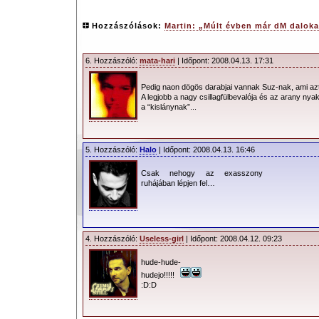
Hozzászólások:
Martin: „Múlt évben már dM daloka
6. Hozzászóló:
mata-hari
| Időpont: 2008.04.13. 17:31
Pedig naon dögös darabjai vannak Suz-nak, ami azt
A legjobb a nagy csillagfülbevalója és az arany nyak
a “kislánynak”...
5. Hozzászóló:
Halo
| Időpont: 2008.04.13. 16:46
Csak nehogy az exasszony
ruhájában lépjen fel…
4. Hozzászóló:
Useless-girl
| Időpont: 2008.04.12. 09:23
hude-hude-
hudejo!!!!!
:D:D