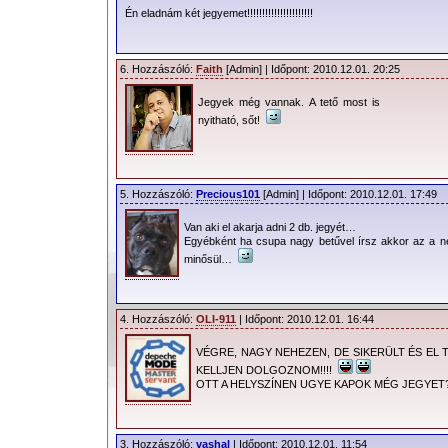
Én eladnám két jegyemet!!!!!!!!!!!!!!!!!!!!!!
6. Hozzászóló:
Faith
[Admin] | Időpont: 2010.12.01. 20:25
Jegyek még vannak. A tető most is
nyitható, sőt!
5. Hozzászóló:
Precious101
[Admin] | Időpont: 2010.12.01. 17:49
Van aki el akarja adni 2 db. jegyét…
Egyébként ha csupa nagy betűvel írsz akkor az a net
minősül…
4. Hozzászóló:
OLI-911
| Időpont: 2010.12.01. 16:44
VÉGRE, NAGY NEHEZEN, DE SIKERÜLT ÉS EL
KELLJEN DOLGOZNOM!!!!
OTT A HELYSZÍNEN UGYE KAPOK MÉG JEGYET?
3. Hozzászóló:
vashal
| Időpont: 2010.12.01. 11:54