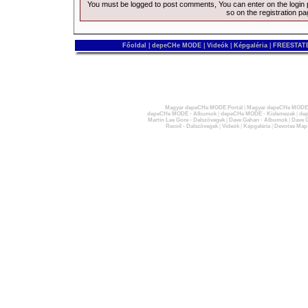
You must be logged to post comments, You can enter on the
login
so on the
registration p
Főoldal
|
depeCHe MODE
|
Videók
|
Képgaléria
|
FREESTATE
Magyar depeCHe MODE Portál
|
Magyar depeCHe MODE 
depeCHe MODE - Albumok
|
depeCHe MODE - Kislemezek
|
dep
Martin Lee Gore - Dalszövegek
|
Dave Gahan - Albumok
|
Dave G
Recoil - Dalszövegek
|
Videók
|
Képgaléria
|
Devotee Map