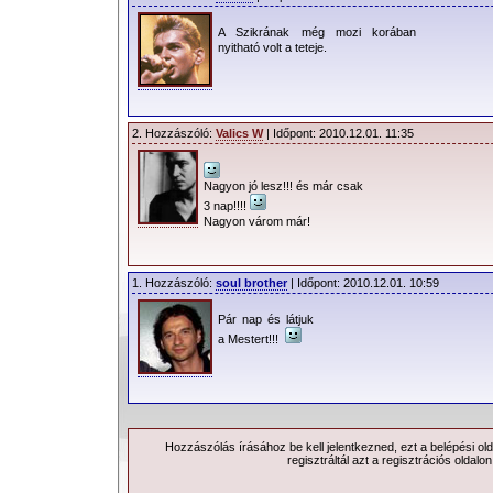
A Szikrának még mozi korában
nyitható volt a teteje.
2. Hozzászóló:
Valics W
| Időpont: 2010.12.01. 11:35
Nagyon jó lesz!!! és már csak
3 nap!!!!
Nagyon várom már!
1. Hozzászóló:
soul brother
| Időpont: 2010.12.01. 10:59
Pár nap és látjuk
a Mestert!!!
Hozzászólás írásához be kell jelentkezned, ezt a
belépési
old
regisztráltál azt a
regisztrációs
oldalon