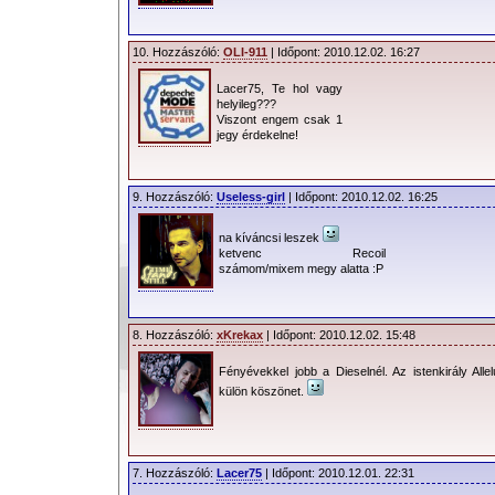
10. Hozzászóló:
OLI-911
| Időpont: 2010.12.02. 16:27
Lacer75, Te hol vagy
helyileg???
Viszont engem csak 1
jegy érdekelne!
9. Hozzászóló:
Useless-girl
| Időpont: 2010.12.02. 16:25
na kíváncsi leszek
ketvenc Recoil
számom/mixem megy alatta :P
8. Hozzászóló:
xKrekax
| Időpont: 2010.12.02. 15:48
Fényévekkel jobb a Dieselnél. Az istenkirály All
külön köszönet.
7. Hozzászóló:
Lacer75
| Időpont: 2010.12.01. 22:31