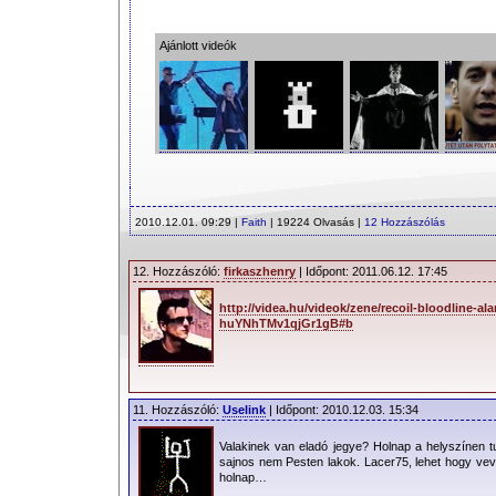
Ajánlott videók
2010.12.01. 09:29 |
Faith
| 19224 Olvasás |
12 Hozzászólás
12. Hozzászóló:
firkaszhenry
| Időpont: 2011.06.12. 17:45
http://videa.hu/videok/zene/recoil-bloodline-a
huYNhTMv1qjGr1gB#b
11. Hozzászóló:
Uselink
| Időpont: 2010.12.03. 15:34
Valakinek van eladó jegye? Holnap a helyszínen 
sajnos nem Pesten lakok. Lacer75, lehet hogy vev
holnap…