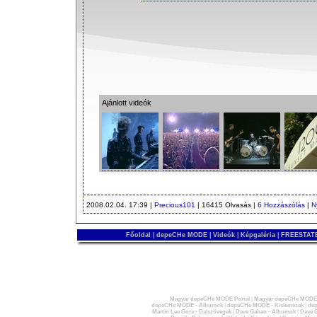
Ajánlott videók
2008.02.04. 17:39 |
Precious101
| 16415 Olvasás |
6 Hozzászólás
|
N
Főoldal
|
depeCHe MODE
|
Videók
|
Képgaléria
|
FREESTATE
Magyar depeCHe MODE Portál
|
Magyar depeCHe MODE 
depeCHe MODE - Albumok
|
depeCHe MODE - Kislemezek
|
dep
Martin Lee Gore - Dalszövegek
|
Dave Gahan - Albumok
|
Dave G