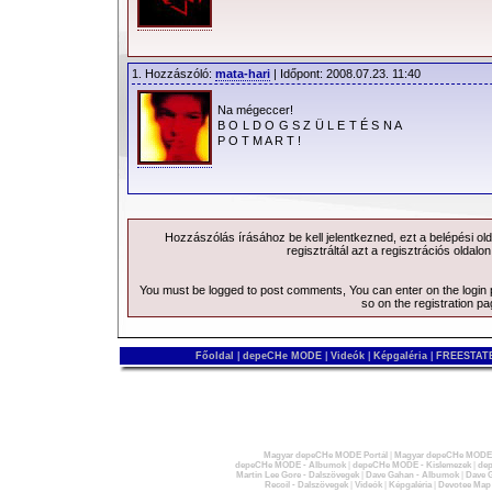
1. Hozzászóló:
mata-hari
| Időpont: 2008.07.23. 11:40
Na mégeccer!
B O L D O G S Z Ü L E T É S N A
P O T M A R T !
Hozzászólás írásához be kell jelentkezned, ezt a
belépési
old
regisztráltál azt a
regisztrációs
oldalon
You must be logged to post comments, You can enter on the
login
so on the
registration p
Főoldal
|
depeCHe MODE
|
Videók
|
Képgaléria
|
FREESTATE
Magyar depeCHe MODE Portál
|
Magyar depeCHe MODE 
depeCHe MODE - Albumok
|
depeCHe MODE - Kislemezek
|
dep
Martin Lee Gore - Dalszövegek
|
Dave Gahan - Albumok
|
Dave G
Recoil - Dalszövegek
|
Videók
|
Képgaléria
|
Devotee Map