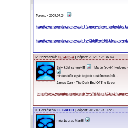
Toronto - 2009.07.24.
http://www.youtube.com/watch?feature=player_embedded&
http://www.youtube.com/watch?v=CbhjRve466k&feature=rel
12. Hozzászóló:
EL GRECO
| Időpont: 2012.07.23. 07:53
Szív küldi szívnek!!!
Martin (egyik) kedvenc
minden idők egyik legjobb soul énekesétől…
James Carr - The Dark End Of The Street
http://www.youtube.com/watch?v=VR6BkppSGNc&feature=r
11. Hozzászóló:
EL GRECO
| Időpont: 2012.07.23. 06:23
még 1x grat, Mart!!!