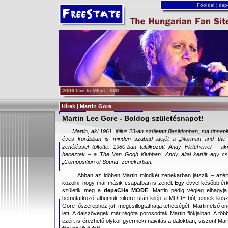
Főoldal
|
dep
Hírek | Martin Gore
Martin Lee Gore - Boldog születésnapot!
Martin, aki 1961. július 23-án született Basildonban, ma ünnepl
éves korábban is minden szabad idejét a „Norman and the
zenéléssel töltötte. 1980-ban találkozott Andy Fletcherrel – a
becéztek – a The Van Gogh Klubban. Andy által került egy cs
„Composition of Sound” zenekarban.
Abban az időben Martin mindkét zenekarban játszik – azé
közölni, hogy már másik csapatban is zenél. Egy évvel később ér
születik meg a
depeCHe MODE
. Martin pedig végleg elhagyja
bemutatkozó albumuk sikere után kilép a MODE-ból, ennek kösz
Gore főszerephez jut, megcsillogtathatja tehetségét. Martin első 
lett. A dalszövegek már régóta porosodtak Martin fiókjaiban. A tö
ezért is érezhető olykor gyermeki naivitás a dalokban, viszont Ma