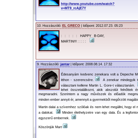
http://www.youtube.com/watch?
v=MT9_rcAjE7Y
10. Hozzászóló:
EL GRECO
| Időpont: 2012.07.23. 05:23
: : : : : HAPPY B-DAY,
MARTIN!!! : : : : :
9. Hozzászóló:
jantar
| Időpont: 2008.08.14. 17:32
Édesanyám kedvenc zenekara volt a Depeche Mo
itthon - szerencsére.
A zenekar mindegyik ta
választani kellene Martin L. Gore-t választanám.
lehet összetalálkozni, akik abszolút felnőttek é
megmaradni. Szerintem a nagy művészek és előadók megma
minden ember annyit ér, amennyit a gyermekből megőrzött magáb
Martin dalai a szívemhez szólóak és nem lehet megállni, hogy el 
a dalokat.
Minden élethelyzetre van egy dala. És a legfonto
egyszerű embernek.
Köszönjük Mart