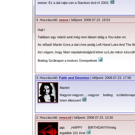
eeeoe: Ez a dal rajta van a Stardust dvd-n! 2003.
4. Hozzászóló:
eeeoe
| Időpont: 2008.07.23. 19:53
Hali !
Találtam egy videót amit még nem láttam idáig a You-tube-on.
Az előadó Martin Gore,a dal címe pedig Left Hand Luke And The 
Azt vágom ,hogy Mart népdalmániájáról lehet szó,de mikor készülh
Boldog Szülinapot a kedves Ünnepeltnek
3. Hozzászóló:
Faith and Devotion
| Időpont: 2008.07.23. 17:56
Martin!
Nagyon-nagyon-...-nagyon boldog születésnapo
Isten éltessen!
2. Hozzászóló:
newzoli
| Időpont: 2008.07.23. 13:26
jaja ,HAPPY BIRTHDAY!!!!!!még
legalább 101 évet