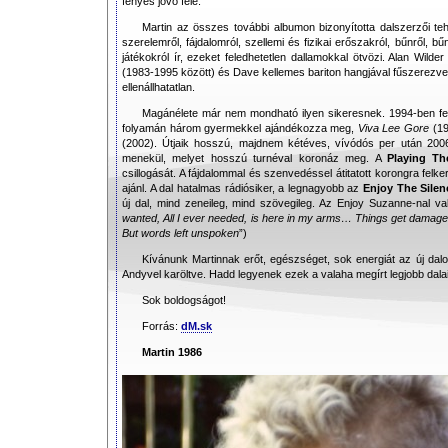
fényes jövő felé.
Martin az összes további albumon bizonyította dalszerzői te
szerelemről, fájdalomról, szellemi és fizikai erőszakról, bűnről, bű
játékokról ír, ezeket feledhetetlen dallamokkal ötvözi. Alan Wild
(1983-1995 között) és Dave kellemes bariton hangjával fűszerezve s
ellenállhatatlan.
Magánélete már nem mondható ilyen sikeresnek. 1994-ben fe
folyamán három gyermekkel ajándékozza meg,
Viva Lee Gore
(19
(2002). Útjaik hosszú, majdnem kétéves, vívódós per után 2006
menekül, melyet hosszú turnéval koronáz meg. A
Playing Th
csillogását. A fájdalommal és szenvedéssel átitatott korongra felke
ajánl. A dal hatalmas rádiósiker, a legnagyobb az
Enjoy The Silen
új dal, mind zeneileg, mind szövegileg. Az Enjoy Suzanne-nal va
wanted, All I ever needed, is here in my arms… Things get damage
But words left unspoken
”)
Kívánunk Martinnak erőt, egészséget, sok energiát az új da
Andyvel karöltve. Hadd legyenek ezek a valaha megírt legjobb dala
Sok boldogságot!
Forrás:
dM.sk
Martin 1986