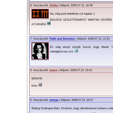
8. Hozzászóló:
Zútika
| Időpont: 2008.07.31. 16:48
Na, még pont beleférek a 8 napba!:-)
BOLDOG SZÜLETÉSNAPOT MARTIN! JÖVŐRE
A TURNÉN!
7. Hozzászóló:
Faith and Devotion
| Időpont: 2008.07.23. 21:53
Én még annyit tennék hozzá, hogy Martin T
mániájáról van szó.
6. Hozzászóló:
eeeoe
| Időpont: 2008.07.23. 20:42
MÖNYE!
kösz
5. Hozzászóló:
mönye
| Időpont: 2008.07.23. 20:27
Boldog Szülinapot Mart. Kívánom, hogy alkotókedved sohase csök