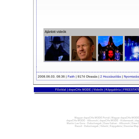
Ajánlott videók
2008.06.03. 08:36 |
Faith
| 9174 Olvasás |
2 Hozzászólás
|
Nyomtatás
Főoldal
|
depeCHe MODE
|
Videók
|
Képgaléria
|
FREESTATE
Magyar depeCHe MODE Portál
|
Magyar depeCHe MODE 
depeCHe MODE - Albumok
|
depeCHe MODE - Kislemezek
|
dep
Martin Lee Gore - Dalszövegek
|
Dave Gahan - Albumok
|
Dave G
Recoil - Dalszövegek
|
Videók
|
Képgaléria
|
Devotee Map