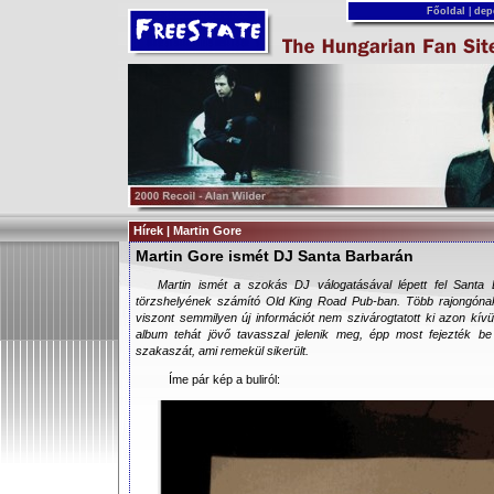
Főoldal
|
dep
Hírek | Martin Gore
Martin Gore ismét DJ Santa Barbarán
Martin ismét a szokás DJ válogatásával lépett fel Santa 
törzshelyének számító Old King Road Pub-ban. Több rajongónak is
viszont semmilyen új információt nem szivárogtatott ki azon kívül
album tehát jövő tavasszal jelenik meg, épp most fejezték be
szakaszát, ami remekül sikerült.
Íme pár kép a buliról: