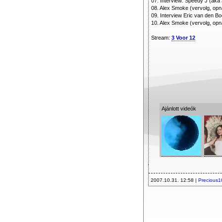
07. Interview: Speedy J (ak
08. Alex Smoke (vervolg, op
09. Interview Eric van den B
10. Alex Smoke (vervolg, op
Stream:
3 Voor 12
Ajánlott videók
2007.10.31. 12:58 |
Precious1