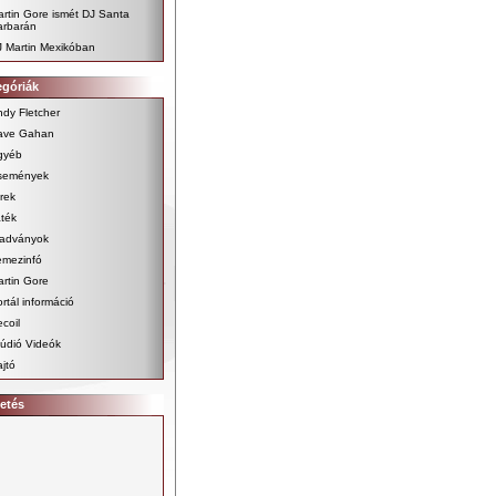
rtin Gore ismét DJ Santa
arbarán
J Martin Mexikóban
egóriák
dy Fletcher
ave Gahan
gyéb
semények
rek
ték
iadványok
emezinfó
rtin Gore
rtál információ
coil
údió Videók
jtó
etés