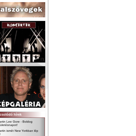
csolódó hírek
rtin Lee Gore - Boldog
ületésnapot!
rtin ismét New Yorkban lép
l