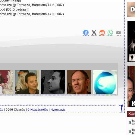
a Jochem Paap)
name live @ Terrazza, Barcelona 14-6-2007)
oogd (DJ Broadcast)
name live @ Terrazza, Barcelona 14-6-2007)
01
| 6696 Olvasás |
6 Hozzászólás
|
Nyomtatás
Kap
Ma
sz
Ma
fe