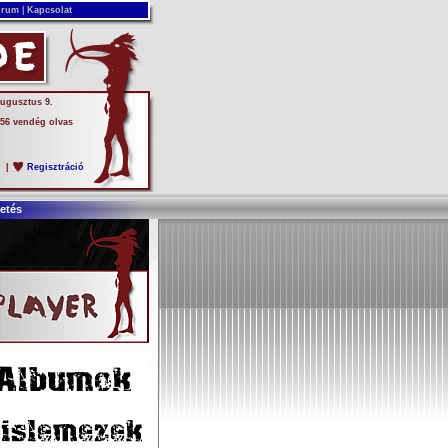
rum
|
Kapcsolat
augusztus 9.
 56 vendég olvas
s
|
Regisztráció
etés