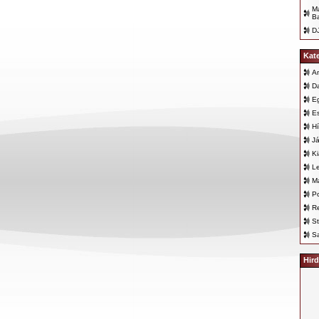
Ma
B
D
Kat
An
D
E
E
Hí
Já
K
L
Ma
Po
Re
St
Sa
Hird