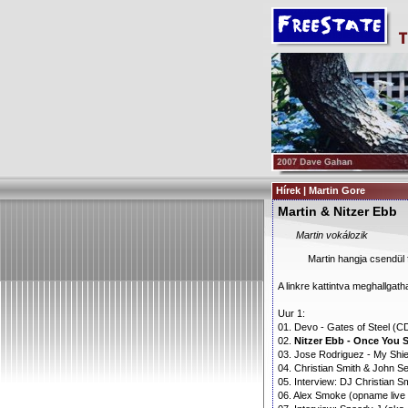
Hírek | Martin Gore
Martin & Nitzer Ebb
Martin vokálozik
Martin hangja csendül f
A linkre kattintva meghallgatha
Uur 1:
01. Devo - Gates of Steel (C
02.
Nitzer Ebb - Once You 
03. Jose Rodriguez - My Shie
04. Christian Smith & John 
05. Interview: DJ Christian S
06. Alex Smoke (opname live