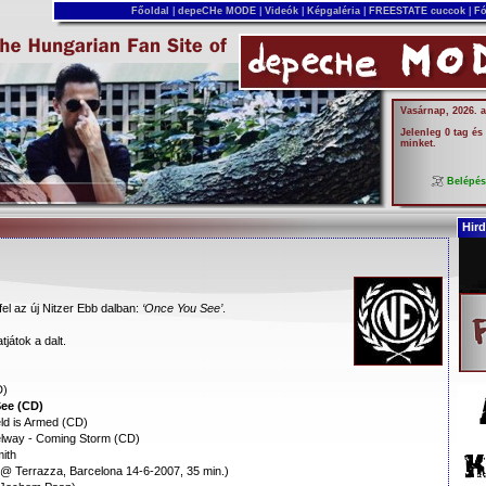
Főoldal
|
depeCHe MODE
|
Videók
|
Képgaléria
|
FREESTATE cuccok
|
Fó
Vasárnap, 2026. 
Jelenleg 0 tag és
minket.
Belépé
Hird
el az új Nitzer Ebb dalban:
‘Once You See’
.
tjátok a dalt.
D)
See (CD)
ld is Armed (CD)
Selway - Coming Storm (CD)
mith
 @ Terrazza, Barcelona 14-6-2007, 35 min.)