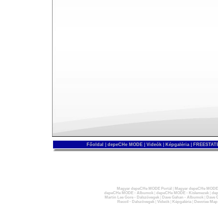
Főoldal
|
depeCHe MODE
|
Videók
|
Képgaléria
|
FREESTATE
Magyar depeCHe MODE Portál
|
Magyar depeCHe MODE 
depeCHe MODE - Albumok
|
depeCHe MODE - Kislemezek
|
dep
Martin Lee Gore - Dalszövegek
|
Dave Gahan - Albumok
|
Dave G
Recoil - Dalszövegek
|
Videók
|
Képgaléria
|
Devotee Map