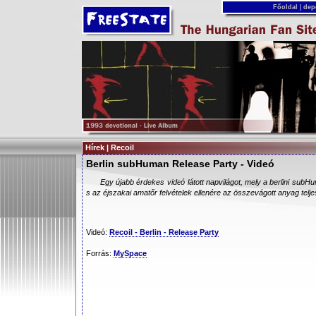
Főoldal
|
dep
Hírek | Recoil
Berlin subHuman Release Party - Videó
Egy újabb érdekes videó látott napvilágot, mely a berlini subH
s az éjszakai amatőr felvételek ellenére az összevágott anyag teljese
Videó:
Recoil - Berlin - Release Party
Forrás:
MySpace