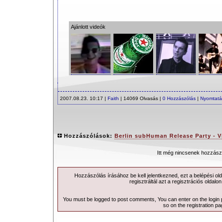
Ajánlott videók
2007.08.23. 10:17 |
Faith
| 14069 Olvasás |
0 Hozzászólás
|
Nyomtatá
Hozzászólások:
Berlin subHuman Release Party - V
Itt még nincsenek hozzász
Hozzászólás írásához be kell jelentkezned, ezt a
belépési
old
regisztráltál azt a
regisztrációs
oldalon
You must be logged to post comments, You can enter on the
login
so on the
registration p