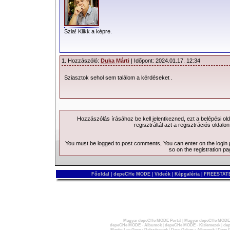
Szia! Klikk a képre.
1. Hozzászóló:
Duka Márti
| Időpont: 2024.01.17. 12:34
Sziasztok sehol sem találom a kérdéseket .
Hozzászólás írásához be kell jelentkezned, ezt a
belépési
old
regisztráltál azt a
regisztrációs
oldalon
You must be logged to post comments, You can enter on the
login
so on the
registration p
Főoldal
|
depeCHe MODE
|
Videók
|
Képgaléria
|
FREESTATE
Magyar depeCHe MODE Portál
|
Magyar depeCHe MODE 
depeCHe MODE - Albumok
|
depeCHe MODE - Kislemezek
|
dep
Martin Lee Gore - Dalszövegek
|
Dave Gahan - Albumok
|
Dave G