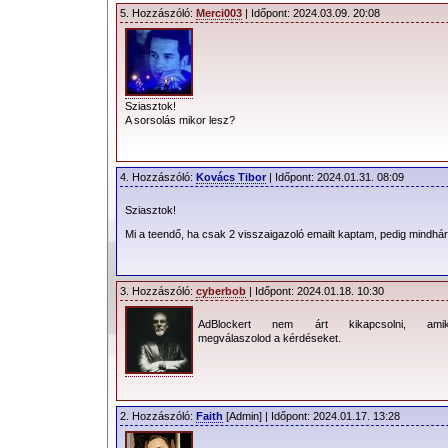
5. Hozzászóló:
Merci003
| Időpont: 2024.03.09. 20:08
Sziasztok!
A sorsolás mikor lesz?
4. Hozzászóló:
Kovács Tibor
| Időpont: 2024.01.31. 08:09
Sziasztok!
Mi a teendő, ha csak 2 visszaigazoló emailt kaptam, pedig mindhá
3. Hozzászóló:
cyberbob
| Időpont: 2024.01.18. 10:30
AdBlockert nem árt kikapcsolni, amik
megválaszolod a kérdéseket.
2. Hozzászóló:
Faith
[Admin] | Időpont: 2024.01.17. 13:28