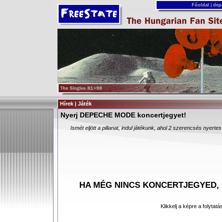
Főoldal
|
dep
Hírek | Játék
Nyerj DEPECHE MODE koncertjegyet!
Ismét eljött a pillanat, indul játékunk, ahol 2 szerencsés nyerte
HA MÉG NINCS KONCERTJEGYED, I
Klikkelj a képre a folytat