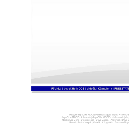
Főoldal
|
depeCHe MODE
|
Videók
|
Képgaléria
|
FREESTATE
Magyar depeCHe MODE Portál
|
Magyar depeCHe MODE 
depeCHe MODE - Albumok
|
depeCHe MODE - Kislemezek
|
dep
Martin Lee Gore - Dalszövegek
|
Dave Gahan - Albumok
|
Dave G
Recoil - Dalszövegek
|
Videók
|
Képgaléria
|
Devotee Map