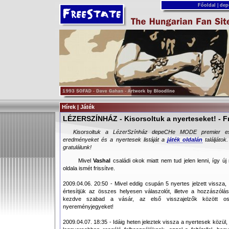
Főoldal
|
dep
Hírek | Játék
LÉZERSZÍNHÁZ - Kisorsoltuk a nyerteseket! - Fr
Kisorsoltuk a LézerSzínház depeCHe MODE premier est
eredményeket és a nyertesek listáját a
játék oldalán
találjátok
gratulálunk!
Mivel
Vashal
családi okok miatt nem tud jelen lenni, így új 
oldala ismét frissítve.
2009.04.06. 20:50 - Mivel eddig csupán 5 nyertes jelzett vissza,
értesítjük az összes helyesen válaszolót, illetve a hozzászólá
kezdve szabad a vásár, az első visszajelzők között os
nyereményjegyeket!
2009.04.07. 18:35 - Idáig heten jeleztek vissza a nyertesek közül,