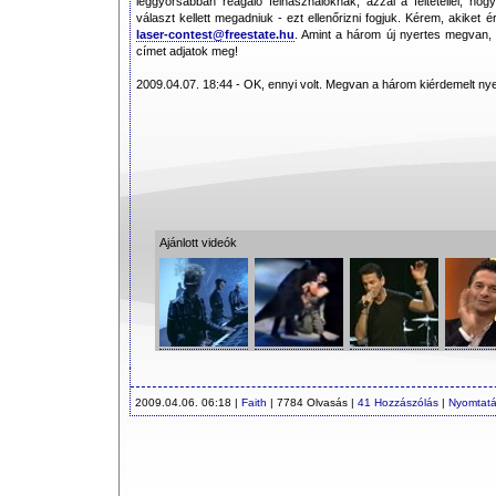
leggyorsabban reagáló felhasználóknak, azzal a feltétellel, hog
választ kellett megadniuk - ezt ellenőrizni fogjuk. Kérem, akiket 
laser-contest@freestate.hu
. Amint a három új nyertes megvan, i
címet adjatok meg!
2009.04.07. 18:44 - OK, ennyi volt. Megvan a három kiérdemelt nye
Ajánlott videók
2009.04.06. 06:18 |
Faith
| 7784 Olvasás |
41 Hozzászólás
|
Nyomtat