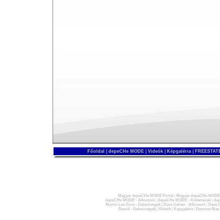
Főoldal
|
depeCHe MODE
|
Videók
|
Képgaléria
|
FREESTATE
Magyar depeCHe MODE Portál
|
Magyar depeCHe MODE 
depeCHe MODE - Albumok
|
depeCHe MODE - Kislemezek
|
dep
Martin Lee Gore - Dalszövegek
|
Dave Gahan - Albumok
|
Dave G
Recoil - Dalszövegek
|
Videók
|
Képgaléria
|
Devotee Map