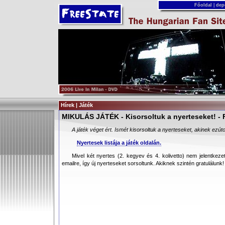
Főoldal
|
dep
Hírek | Játék
MIKULÁS JÁTÉK - Kisorsoltuk a nyerteseket! - F
A játék véget ért. Ismét kisorsoltuk a nyerteseket, akinek ezúto
Nyertesek listája a játék oldalán.
Mivel két nyertes (2. kegyev és 4. kolivetto) nem jelentkezet
emailre, így új nyerteseket sorsoltunk. Akiknek szintén gratulálunk!