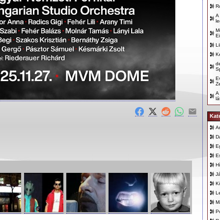
R
A
l
M
E
L
K
d
Sp
E
Z
A
l
Kat
A
D
E
E
H
J
K
L
M
P