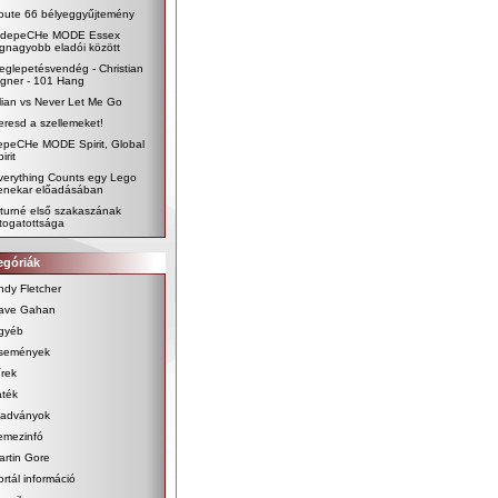
oute 66 bélyeggyűjtemény
 depeCHe MODE Essex
egnagyobb eladói között
eglepetésvendég - Christian
igner - 101 Hang
ilian vs Never Let Me Go
eresd a szellemeket!
epeCHe MODE Spirit, Global
irit
verything Counts egy Lego
enekar előadásában
 turné első szakaszának
átogatottsága
egóriák
ndy Fletcher
ave Gahan
gyéb
semények
írek
áték
iadványok
emezinfó
artin Gore
ortál információ