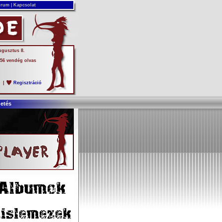
rum
|
Kapcsolat
ugusztus 8.
 56 vendég olvas
s
|
Regisztráció
detés