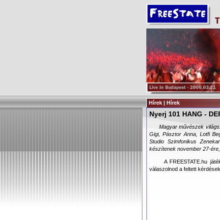
Hírek | Hírek
Nyerj 101 HANG - D
Magyar művészek világsz
Gigi, Pásztor Anna, Lotfi B
Studio Szimfonikus Zeneka
készítenek november 27-ére,
A FREESTATE.hu játék
válaszolnod a feltett kérdése