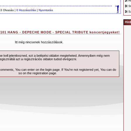
R
S
3 Olvasás |
0 Hozzászólás
|
Nyomtatás
S
Hir
 101 HANG - DEPECHE MODE - SPECIAL TRIBUTE koncertjegyeket!
Itt még nincsenek hozzászólások.
 kell jelentkezned, ezt a
belépési
oldalon megteheted. Amennyiben még nem
egisztráltál azt a
regisztrációs
oldalon tudod elvégezni.
 comments, You can enter on the
login page
. If You're not registered yet, You can do
so on the
registration page
.