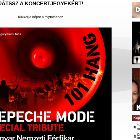
JÁTSSZ A KONCERTJEGYEKÉRT!
Klikkelj a képre a folytatáshoz.
Kap
S
e
D
8