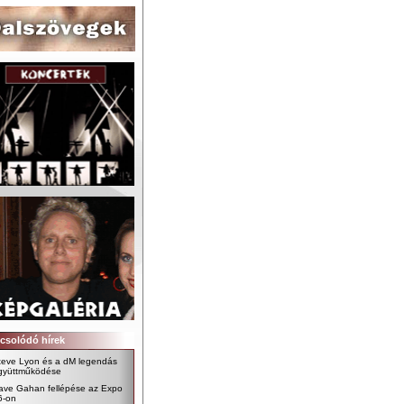
csolódó hírek
teve Lyon és a dM legendás
gyüttműködése
ave Gahan fellépése az Expo
6-on