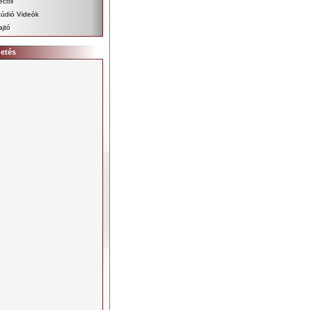
ecoil
túdió Videók
ajtó
detés