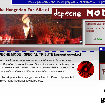
Főoldal
|
depeCHe MODE
|
Videók
|
Képgaléria
|
FREESTATE cuccok
|
Fó
Szombat, 2026. a
Jelenleg 0 tag és
minket.
Belépé
Hir
EPECHE MODE - SPECIAL TRIBUTE koncertjegyeket!
ínvonalú Depeche Mode-produkciót állítanak színpadra. Radics
egi, Bernathy Zsiga, a Magyar Nemzeti Férfikar és a Hungarian
r ? valamint még sokan mások ? egyedülálló koncertműsort
 amelyet később nemzetközi színpadokon is bemutatnak.
ában 4 páros koncertjegyet sorsolunk ki. Csak helyesen kell
kre és máris Tiéd lehet egy páros jegy.