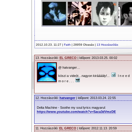
2012.10.23. 11:27 |
Faith
| 28959 Olvasás |
13 Hozzászólás
13. Hozzászóló:
EL GRECO
| Időpont: 2013.03.25. 00:02
@ hatvanger…
köszi a videót…nagyon kiráááály!...
I n e e d
m o r e . . .
12. Hozzászóló:
hatvanger
| Időpont: 2013.03.24. 22:55
Delta Machine - Soothe my soul lyrics magyarul:
https://www.youtube.com/watch?v=Saca3dVmzDE
11. Hozzászóló:
EL GRECO
| Időpont: 2012.11.13. 20:59