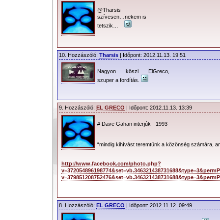
@Tharsis
szívesen…nekem is
tetszik…
10. Hozzászóló:
Tharsis
| Időpont: 2012.11.13. 19:51
Nagyon köszi ElGreco,
szuper a fordítás.
9. Hozzászóló:
EL GRECO
| Időpont: 2012.11.13. 13:39
# Dave Gahan interjúk - 1993
“mindig kihívást teremtünk a közönség számára, a
http://www.facebook.com/photo.php?
v=372054896198774&set=vb.346321438731688&type=3&permP
v=379851208752476&set=vb.346321438731688&type=3&perm
8. Hozzászóló:
EL GRECO
| Időpont: 2012.11.12. 09:49