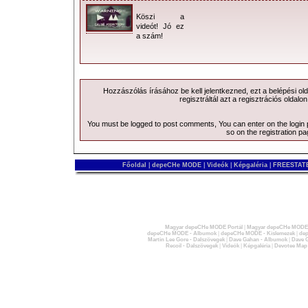
Köszi a
videót! Jó ez
a szám!
Hozzászólás írásához be kell jelentkezned, ezt a
belépési
old
regisztráltál azt a
regisztrációs
oldalon
You must be logged to post comments, You can enter on the
login
so on the
registration p
Főoldal
|
depeCHe MODE
|
Videók
|
Képgaléria
|
FREESTATE
Magyar depeCHe MODE Portál
|
Magyar depeCHe MODE 
depeCHe MODE - Albumok
|
depeCHe MODE - Kislemezek
|
dep
Martin Lee Gore - Dalszövegek
|
Dave Gahan - Albumok
|
Dave G
Recoil - Dalszövegek
|
Videók
|
Képgaléria
|
Devotee Map