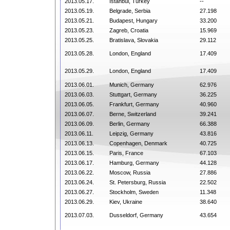
2013.05.17.
Istanbul, Turkey
--
2013.05.19.
Belgrade, Serbia
27.198
2013.05.21.
Budapest, Hungary
33.200
2013.05.23.
Zagreb, Croatia
15.969
2013.05.25.
Bratislava, Slovakia
29.112
2013.05.28.
London, England
17.409
2013.05.29.
London, England
17.409
2013.06.01.
Munich, Germany
62.976
2013.06.03.
Stuttgart, Germany
36.225
2013.06.05.
Frankfurt, Germany
40.960
2013.06.07.
Berne, Switzerland
39.241
2013.06.09.
Berlin, Germany
66.388
2013.06.11.
Leipzig, Germany
43.816
2013.06.13.
Copenhagen, Denmark
40.725
2013.06.15.
Paris, France
67.103
2013.06.17.
Hamburg, Germany
44.128
2013.06.22.
Moscow, Russia
27.886
2013.06.24.
St. Petersburg, Russia
22.502
2013.06.27.
Stockholm, Sweden
11.348
2013.06.29.
Kiev, Ukraine
38.640
2013.07.03.
Dusseldorf, Germany
43.654