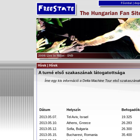
Főoldal
|
dep
Hírek | Hírek
A turné első szakaszának látogatottsága
Íme egy kis információ a Delta Machine Tour első szakaszának 
Dátum
Helyszín
Befogadók
2013.05.07.
Tel Aviv, Israel
19.325
2013.05.10.
Athens, Greece
26.283
2013.05.12.
Sofia, Bulgaria
26.300
2013.05.15.
Bucharest, Romania
35.400