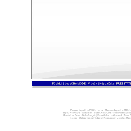
Főoldal
|
depeCHe MODE
|
Videók
|
Képgaléria
|
FREESTATE
Magyar depeCHe MODE Portál
|
Magyar depeCHe MODE 
depeCHe MODE - Albumok
|
depeCHe MODE - Kislemezek
|
dep
Martin Lee Gore - Dalszövegek
|
Dave Gahan - Albumok
|
Dave G
Recoil - Dalszövegek
|
Videók
|
Képgaléria
|
Devotee Map