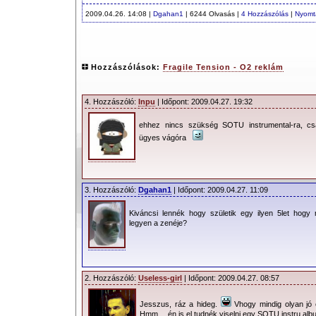
2009.04.26. 14:08 |
Dgahan1
| 6244 Olvasás |
4 Hozzászólás
|
Nyomt
Hozzászólások:
Fragile Tension - O2 reklám
4. Hozzászóló:
Inpu
| Időpont: 2009.04.27. 19:32
ehhez nincs szükség SOTU instrumental-ra, c
ügyes vágóra
3. Hozzászóló:
Dgahan1
| Időpont: 2009.04.27. 11:09
Kiváncsi lennék hogy születik egy ilyen 5let hogy
legyen a zenéje?
2. Hozzászóló:
Useless-girl
| Időpont: 2009.04.27. 08:57
Jesszus, ráz a hideg.
Vhogy mindig olyan jó é
Hmm… én is el tudnék viselni egy SOTU instru al