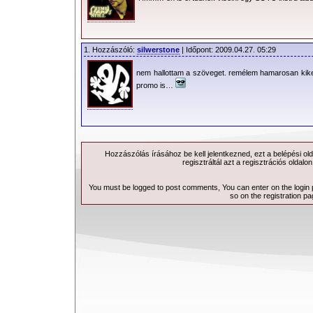
1. Hozzászóló:
silwerstone
| Időpont: 2009.04.27. 05:29
nem hallottam a szöveget. remélem hamarosan kike
promo is…
Hozzászólás írásához be kell jelentkezned, ezt a
belépési
old
regisztráltál azt a
regisztrációs
oldalon
You must be logged to post comments, You can enter on the
login
so on the
registration p