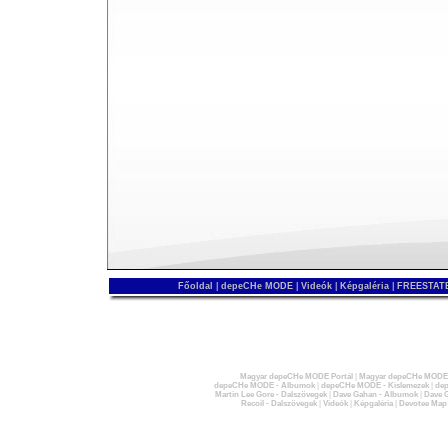
Főoldal
|
depeCHe MODE
|
Videók
|
Képgaléria
|
FREESTATE
Magyar depeCHe MODE Portál
|
Magyar depeCHe MODE 
depeCHe MODE - Albumok
|
depeCHe MODE - Kislemezek
|
dep
Martin Lee Gore - Dalszövegek
|
Dave Gahan - Albumok
|
Dave G
Recoil - Dalszövegek
|
Videók
|
Képgaléria
|
Devotee Map