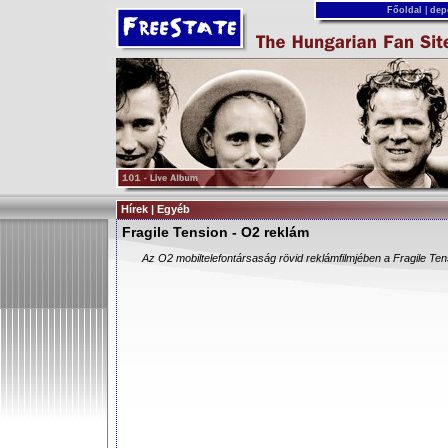
Főoldal
|
dep
Hírek | Egyéb
Fragile Tension - O2 reklám
Az O2 mobiltelefontársaság rövid reklámfilmjében a Fragile Tensi