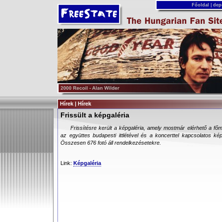
Főoldal
|
dep
Hírek | Hírek
Frissült a képgaléria
Frissítésre került a képgaléria, amely mostmár elérhető a főm
az együttes budapesti ittlétével és a koncerttel kapcsolatos ké
Összesen 676 fotó áll rendelkezésetekre.
Link:
Képgaléria