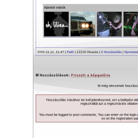
Ajánlott videók
2006.03.22. 21:47 |
Faith
| 12219 Olvasás |
0 Hozzászólás
|
Nyomtatá
Hozzászólások:
Frissült a képgaléria
Itt még nincsenek hozzász
Hozzászólás írásához be kell jelentkezned, ezt a
belépési
old
regisztráltál azt a
regisztrációs
oldalon
You must be logged to post comments, You can enter on the
login
so on the
registration p