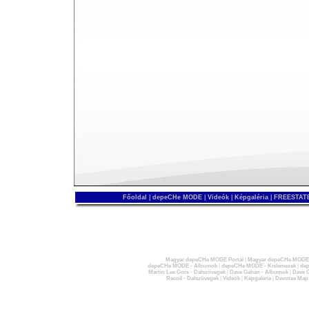
Főoldal
|
depeCHe MODE
|
Videók
|
Képgaléria
|
FREESTATE
Magyar depeCHe MODE Portál
|
Magyar depeCHe MODE 
depeCHe MODE - Albumok
|
depeCHe MODE - Kislemezek
|
dep
Martin Lee Gore - Dalszövegek
|
Dave Gahan - Albumok
|
Dave G
Recoil - Dalszövegek
|
Videók
|
Képgaléria
|
Devotee Map