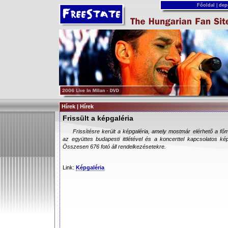
Főoldal
|
dep
Hírek | Hírek
Frissült a képgaléria
Frissítésre került a képgaléria, amely mostmár elérhető a főm
az együttes budapesti ittlétével és a koncerttel kapcsolatos ké
Összesen 676 fotó áll rendelkezésetekre.
Link:
Képgaléria