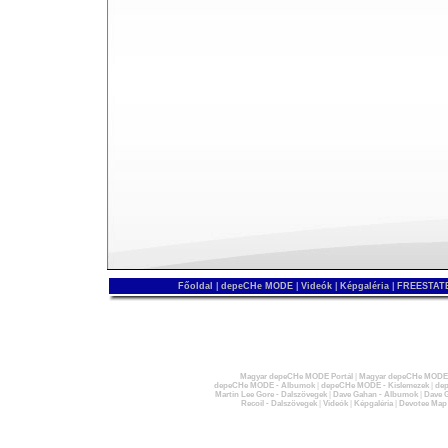
Főoldal
|
depeCHe MODE
|
Videók
|
Képgaléria
|
FREESTATE
Magyar depeCHe MODE Portál
|
Magyar depeCHe MODE 
depeCHe MODE - Albumok
|
depeCHe MODE - Kislemezek
|
dep
Martin Lee Gore - Dalszövegek
|
Dave Gahan - Albumok
|
Dave G
Recoil - Dalszövegek
|
Videók
|
Képgaléria
|
Devotee Map