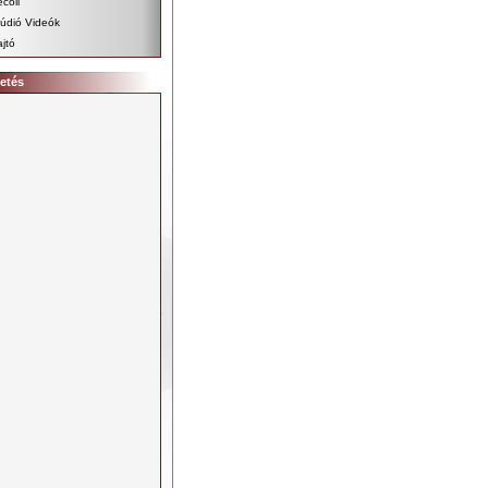
coil
údió Videók
jtó
etés