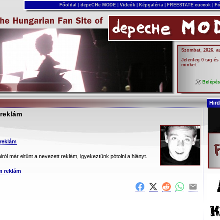
Főoldal
|
depeCHe MODE
|
Videók
|
Képgaléria
|
FREESTATE cuccok
|
Fó
Szombat, 2026. a
Jelenleg 0 tag és
minket.
Belépé
Hird
reklám
reklám
airól már eltűnt a nevezett reklám, igyekeztünk pótolni a hiányt.
m reklám