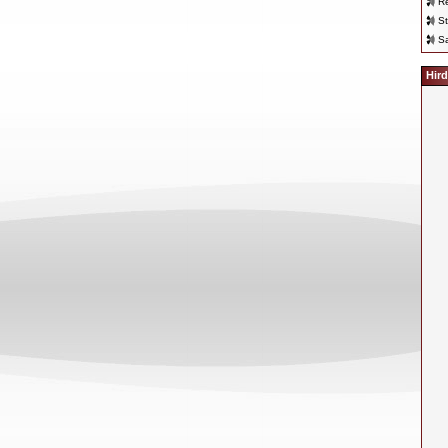
Re
St
Sa
Hird