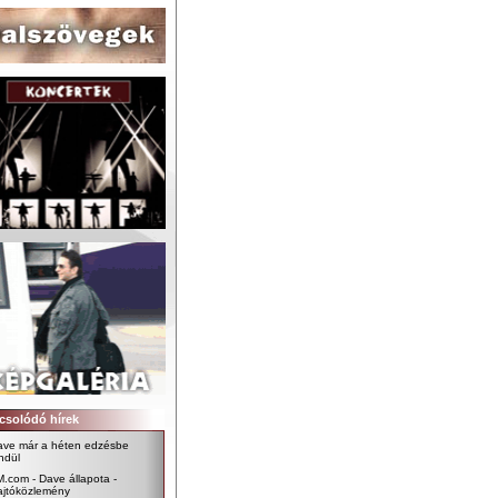
csolódó hírek
ave már a héten edzésbe
ndül
.com - Dave állapota -
ajtóközlemény