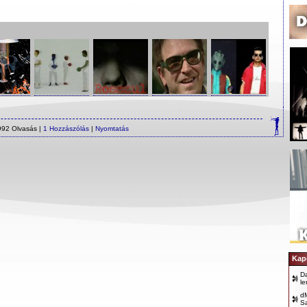
992 Olvasás |
1 Hozzászólás
|
Nyomtatás
Kap
D
le
dM
S