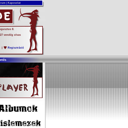
rum
|
Kapcsolat
ugusztus 8.
 27 vendég olvas
s
|
Regisztráció
etés