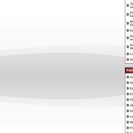
To
ma
El
ko
Má
D
Da
D
re
D
fi
Lo
Da
Kat
An
D
E
E
Hí
Já
K
L
Ma
Po