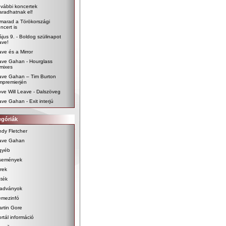
vábbi koncertek
radhatnak el!
marad a Törökországi
ncert is
jus 9. - Boldog szülinapot
ave!
ve és a Mirror
ave Gahan - Hourglass
mixes
ave Gahan – Tim Burton
lmpremierjén
ve Will Leave - Dalszöveg
ve Gahan - Exit interjú
egóriák
dy Fletcher
ave Gahan
gyéb
semények
rek
ték
iadványok
emezinfó
rtin Gore
rtál információ