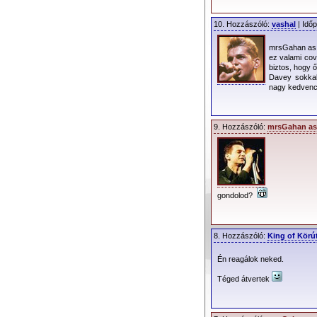
10. Hozzászóló:
vashal
| Időp
mrsGahan as 
ez valami cov
biztos, hogy 
Davey sokkal
nagy kedven
9. Hozzászóló:
mrsGahan as
gondolod?
8. Hozzászóló:
King of Körú
Én reagálok neked.
Téged átvertek