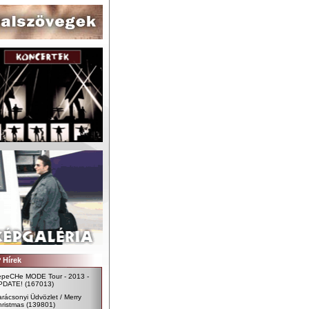
 Hírek
epeCHe MODE Tour - 2013 -
PDATE!
(167013)
rácsonyi Üdvözlet / Merry
ristmas
(139801)