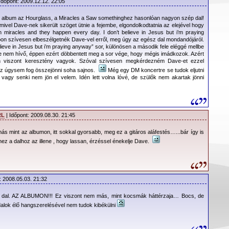
Időpont: 2009.12.12. 22:05
lt album az Hourglass, a Miracles a Saw somethinghez hasonlóan nagyon szép dal!
amivel Dave-nek sikerült szöget ütnie a fejembe, elgondolkodtatnia az elejével hogy
 in miracles and they happen every day. I don’t believe in Jesus but i’m praying
on szívesen elbeszélgetnék Dave-vel erről, meg úgy az egész dal mondandójáról.
elieve in Jesus but i’m praying anyway” sor, különösen a második fele eléggé mellbe
e nem hívő, éppen ezért döbbentett meg a sor vége, hogy mégis imádkozok. Azért
n viszont keresztény vagyok. Szóval szívesen megkérdezném Dave-et ezzel
ez úgysem fog összejönni soha sajnos.
Még egy DM koncertre se tudok eljutni
 vagy senki nem jön el velem. Idén lett volna lóvé, de szülők nem akartak jönni
RL
| Időpont: 2009.08.30. 21:45
ás mint az albumon, itt sokkal gyorsabb, meg ez a gitáros aláfestés…...bár így is
hhez a dalhoz az illene , hogy lassan, érzéssel énekelje Dave.
: 2008.05.03. 21:32
dal. AZ ALBUMON!!! Ez viszont nem más, mint kocsmák háttérzaja… Bocs, de
lok élő hangszerelésével nem tudok kibékülni