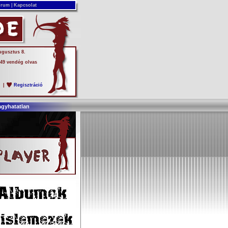
rum
|
Kapcsolat
ugusztus 8.
 49 vendég olvas
s
|
Regisztráció
agyhatatlan