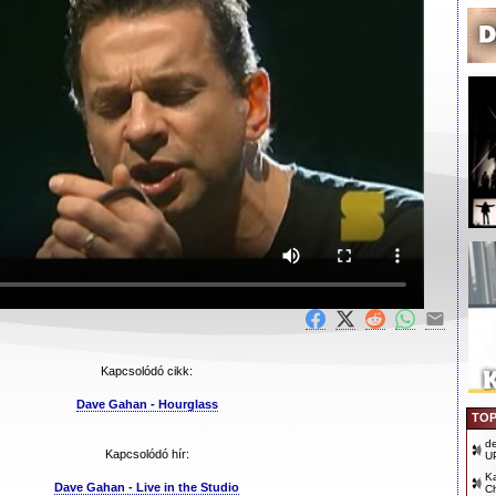
Kapcsolódó cikk:
Dave Gahan - Hourglass
TOP
d
Kapcsolódó hír:
U
Ka
Dave Gahan - Live in the Studio
Ch