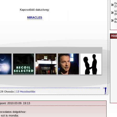
D
(
Kapcsolódó dalszöveg:
Vá
(
MIRACLES
d
B
Hird
28 Olvasás |
13 Hozzászólás
őpont: 2010.03.09. 19:13
apcsolatos dolgokhoz:
ezt is mondta: