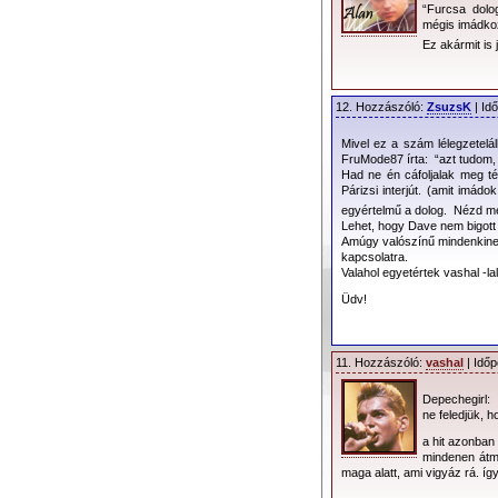
“Furcsa dolo
mégis imádko
Ez akármit is
12. Hozzászóló:
ZsuzsK
| Id
Mivel ez a szám lélegzetelá
FruMode87 írta: “azt tudom,
Had ne én cáfoljalak meg té
Párizsi interjút. (amit imádo
egyértelmű a dolog. Nézd me
Lehet, hogy Dave nem bigott 
Amúgy valószínű mindenkinek
kapcsolatra.
Valahol egyetértek vashal -la
Üdv!
11. Hozzászóló:
vashal
| Időp
Depechegirl:
ne feledjük, 
a hit azonban
mindenen átm
maga alatt, ami vigyáz rá. íg