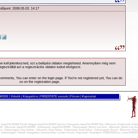
Időpont: 2008.05.03. 14:17
 kell jelentkezned, ezt a
belépési
oldalon megteheted. Amennyiben még nem
egisztráltál azt a
regisztrációs
oldalon tudod elvégezni.
 comments, You can enter on the
login page
. If You're not registered yet, You can do
so on the
registration page
.
 MODE
|
Videók
|
Képgaléria
|
FREESTATE cuccok
|
Fórum
|
Kapcsolat
 depeCHe MODE Portál
|
Magyar depeCHe MODE Fanzine
|
Hungarian depeCHe MODE Site
|
Albumok
|
Kislemezek
|
Dals
E - Albumok
|
depeCHe MODE - Kislemezek
|
depeCHe MODE - Dalszövegek
|
Martin Lee Gore - Albumok
|
Martin Lee Gor
re - Dalszövegek
|
Dave Gahan - Albumok
|
Dave Gahan - Kislemezek
|
Dave Gahan - Dalszövegek
|
Recoil - Albumok
|
Recoi
 - Dalszövegek
|
Videók
|
Képgaléria
|
Devotee Map
|
Linkek
|
Fórum
|
Kapcsolat
|
Szabályok
|
FREESTATE.hu
|
www.FREEST