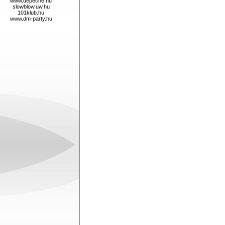
www.depeche.hu
slowblow.uw.hu
101klub.hu
www.dm-party.hu