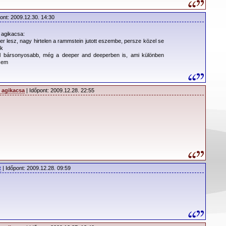
ont: 2009.12.30. 14:30
agikacsa:
er lesz, nagy hirtelen a rammstein jutott eszembe, persze közel se
ők
 bársonyosabb, még a deeper and deeperben is, ami különben
cem
 agikacsa
| Időpont: 2009.12.28. 22:55
t
| Időpont: 2009.12.28. 09:59