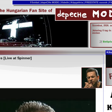
Főoldal
|
depeCHe MODE
|
Videók
|
Képgaléria
|
FREESTATE cuccok
|
Fó
Szombat, 2026. a
Jelenleg 0 tag és
minket.
Belépé
Kih
s [Live at Spinner]