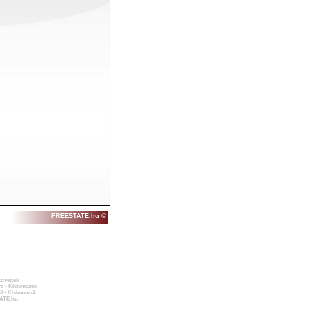
FREESTATE.hu ©
zövegek
e - Kislemezek
l - Kislemezek
ATE.hu