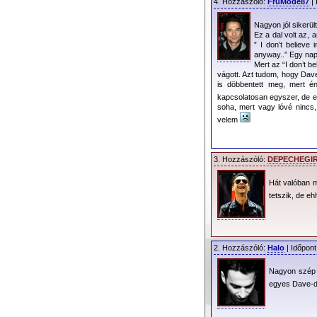
4. Hozzászóló:
FruMode87
| 
Nagyon jól sikerü
Ez a dal volt az, 
” I don’t believe
anyway..” Egy nap
Mert az “I don’t b
vágott. Azt tudom, hogy Dav
is döbbentett meg, mert é
kapcsolatosan egyszer, de 
soha, mert vagy lóvé nincs,
velem
3. Hozzászóló:
DEPECHEGI
Hát valóban m
tetszik, de e
2. Hozzászóló:
Halo
| Időpont
Nagyon szép 
egyes Dave-da