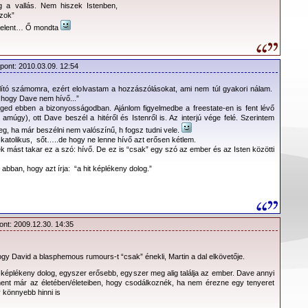
g a vallás. Nem hiszek Istenben,
zok”
 jelent… Ő mondta
őpont: 2010.03.09. 12:54
llító számomra, ezért elolvastam a hozzászólásokat, ami nem túl gyakori nálam.
 hogy Dave nem hívő...”
ged ebben a bizonyosságodban. Ajánlom figyelmedbe a freestate-en is fent lévő
k amúgy), ott Dave beszél a hitéről és Istenről is. Az interjú vége felé. Szerintem
g, ha már beszélni nem valószínű, h fogsz tudni vele.
katolikus, sőt…..de hogy ne lenne hívő azt erősen kétlem.
 mást takar ez a szó: hívő. De ez is “csak” egy szó az ember és az Isten közötti
l abban, hogy azt írja: “a hit képlékeny dolog.”
ont: 2009.12.30. 14:35
hogy David a blasphemous rumours-t “csak” énekli, Martin a dal elkövetője.
 képlékeny dolog, egyszer erősebb, egyszer meg alig találja az ember. Dave annyi
ent már az életében/életeiben, hogy csodálkoznék, ha nem érezne egy tenyeret
y könnyebb hinni is