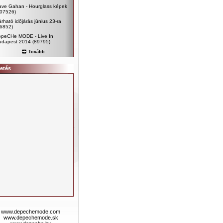
ave Gahan - Hourglass képek
107526)
rható időjárás június 23-ra
96852)
epeCHe MODE - Live In
udapest 2014
(89795)
Tovább
etés
www.depechemode.com
www.depechemode.sk