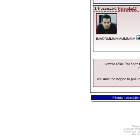
1. Hozzászóló:
Halacska13
| 
IMÁDOMMMMMMMMMM
Hozzászólás írásához be
r
You must be logged to post
Főoldal
|
depeCHe
Magyar
depeCHe MOD
Martin Lee Go
Recoil