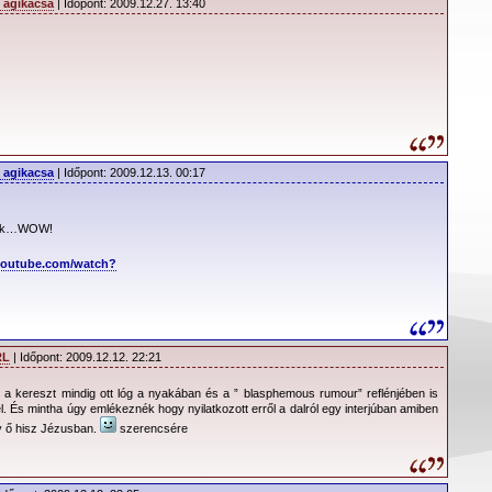
 agikacsa
| Időpont: 2009.12.27. 13:40
 agikacsa
| Időpont: 2009.12.13. 00:17
sak…WOW!
youtube.com/watch?
RL
| Időpont: 2009.12.12. 22:21
a kereszt mindig ott lóg a nyakában és a ” blasphemous rumour” reflénjében is
el. És mintha úgy emlékeznék hogy nyilatkozott erről a dalról egy interjúban amiben
gy ő hisz Jézusban.
szerencsére