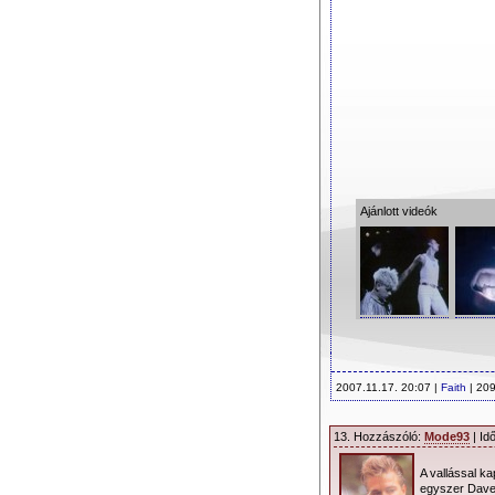
Ajánlott videók
2007.11.17. 20:07 |
Faith
| 209
13. Hozzászóló:
Mode93
| Id
A vallással k
egyszer Dave 