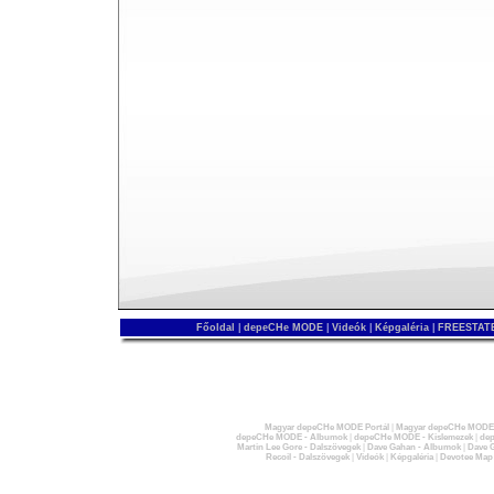
Főoldal
|
depeCHe MODE
|
Videók
|
Képgaléria
|
FREESTATE
Magyar depeCHe MODE Portál
|
Magyar depeCHe MODE 
depeCHe MODE - Albumok
|
depeCHe MODE - Kislemezek
|
dep
Martin Lee Gore - Dalszövegek
|
Dave Gahan - Albumok
|
Dave G
Recoil - Dalszövegek
|
Videók
|
Képgaléria
|
Devotee Map