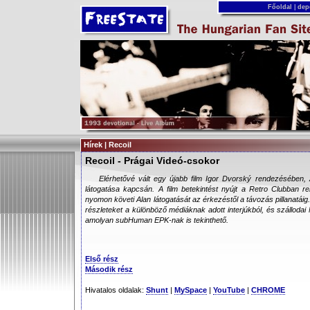
Főoldal
|
dep
Hírek | Recoil
Recoil - Prágai Videó-csokor
Elérhetővé vált egy újabb film Igor Dvorský rendezésében, A
látogatása kapcsán. A film betekintést nyújt a Retro Clubban 
nyomon követi Alan látogatását az érkezéstől a távozás pillanatáig.
részleteket a különböző médiáknak adott interjúkból, és szállodai
amolyan subHuman EPK-nak is tekinthető.
Első rész
Második rész
Hivatalos oldalak:
Shunt
|
MySpace
|
YouTube
|
CHROME