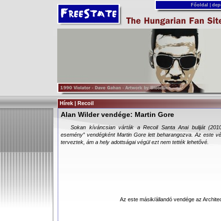
Főoldal
|
dep
Hírek | Recoil
Alan Wilder vendége: Martin Gore
Sokan kíváncsian várták a Recoil Santa Anai buliját (2010
esemény” vendégként Martin Gore lett beharangozva. Az este v
terveztek, ám a hely adottságai végül ezt nem tették lehetővé.
Az este másik/állandó vendége az Archite