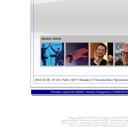
Ajánlott videók
2010.10.30. 07:43 |
Faith
| 8277 Olvasás |
0 Hozzászólás
|
Nyomtatás
Főoldal
|
depeCHe MODE
|
Videók
|
Képgaléria
|
FREESTATE
Magyar depeCHe MODE Portál
|
Magyar depeCHe MODE 
depeCHe MODE - Albumok
|
depeCHe MODE - Kislemezek
|
dep
Martin Lee Gore - Dalszövegek
|
Dave Gahan - Albumok
|
Dave G
Recoil - Dalszövegek
|
Videók
|
Képgaléria
|
Devotee Map