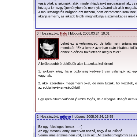
vásároltak a rajongók, akik minden kiadványt megvásárolnak, csa
hézag a lemezgyűjteményben és mennyit vásárolnak akik meg aka
A mai letöltögetős világban azt hiszem, nem elérhetetlen senkin
akarja ismerni, az inkább letölti, meghallgatja a számaikat és majd
3. Hozzászóló:
Halo
| Időpont: 2008.03.24. 19:31
Lehet ez a véleményed, de talán nem ártana me
mondatát: “Ez a lemez azonban talán inkább a felü
ennek a célnak tökéletesen meg is felel.”
A felületesebb érdeklődők alatt itt azokat kell érteni,
1. akiknek elég, ha a biztonság kedvéért van valamijük az egy
vágynak.
2. akik szeretnék megismerni őket, de nem tudják, hol kezdjék, és
az eddigi tevékenységükből.
Egy ilyen album valóban jó üzleti fogás, de a létjogosultságát nem 
2. Hozzászóló:
mönye
| Időpont: 2008.03.24. 15:55
Ez egy felesleges lemez….:-(
Az együttesnek annyi köze van hozzá, hogy ő az előadó.
Semmi más értelme nem volt, csak az EMI zsebét megtömni és a r