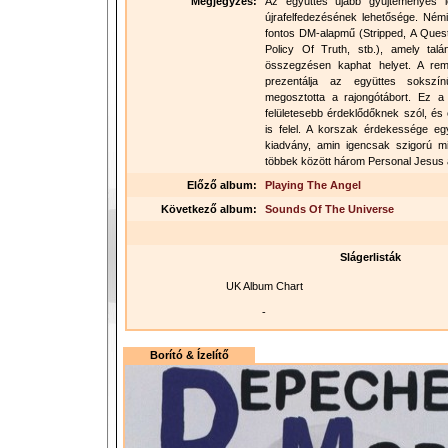
Megjegyzés:
Az együttes újabb gyűjteményes 
újrafelfedezésének lehetősége. Ném
fontos DM-alapmű (Stripped, A Ques
Policy Of Truth, stb.), amely ta
összegzésen kaphat helyet. A rema
prezentálja az együttes sokszín
megosztotta a rajongótábort. Ez 
felületesebb érdeklődőknek szól, és
is felel. A korszak érdekessége e
kiadvány, amin igencsak szigorú min
többek között három Personal Jesus át
Előző album:
Playing The Angel
Következő album:
Sounds Of The Universe
Slágerlisták
UK Album Chart
-
Borító & Ízelítő