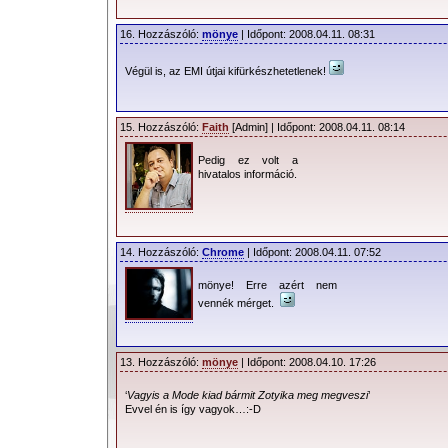
16. Hozzászóló:
mönye
| Időpont: 2008.04.11. 08:31
Végül is, az EMI útjai kifürkészhetetlenek!
15. Hozzászóló:
Faith
[Admin] | Időpont: 2008.04.11. 08:14
Pedig ez volt a
hivatalos információ.
14. Hozzászóló:
Chrome
| Időpont: 2008.04.11. 07:52
mönye! Erre azért nem
vennék mérget.
13. Hozzászóló:
mönye
| Időpont: 2008.04.10. 17:26
‘
Vagyis a Mode kiad bármit Zotyika meg megveszi
’
Evvel én is így vagyok…:-D