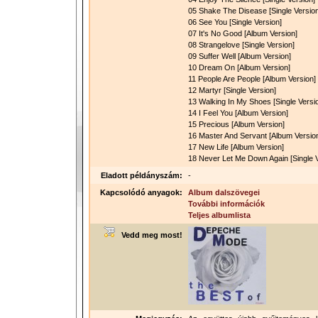
05 Shake The Disease [Single Version
06 See You [Single Version]
07 It's No Good [Album Version]
08 Strangelove [Single Version]
09 Suffer Well [Album Version]
10 Dream On [Album Version]
11 People Are People [Album Version]
12 Martyr [Single Version]
13 Walking In My Shoes [Single Versi
14 I Feel You [Album Version]
15 Precious [Album Version]
16 Master And Servant [Album Versio
17 New Life [Album Version]
18 Never Let Me Down Again [Single V
Eladott példányszám:
-
Kapcsolódó anyagok:
Album dalszövegei
További információk
Teljes albumlista
Vedd meg most!