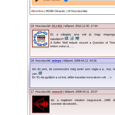
Albumlista
| 85286 Olvasás | 19 Hozzászólás
19. Hozzászóló:
OLI-911
| Időpont: 2010.12.30. 17:44
Ez a válogtás arra volt jó, hogy megveg
bakeliten!!!
A Suffer Well helyett viszont a Question of Time
tettem volna rá.......
18. Hozzászóló:
mönye
| Időpont: 2008.04.12. 04:26
Azt én sem, de szerencsére még senki sem vágta a p…hoz, h
van..
Én ‘91 óta gyűjtöm a cd-ket, előtte kazettás korszakom volt…:-)
17. Hozzászóló:
newzoli
| Időpont: 2008.04.11. 19:27
biz a majdnem mindent megveszek…1988 
szeretek dicsekedni…