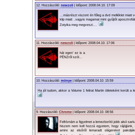
12. Hozzászóló:
newzoli
| Időpont: 2008.04.10. 17:09
....másrészt viszont én főleg a dvd melléklet miat
klip miatt ..vagyis magamat mint gyűjtőt aposztrof
Zotyika meg megveszi….
11. Hozzászóló:
newzoli
| Időpont: 2008.04.10. 17:06
hát egen’ ez is a
PÉNZről szól…
10. Hozzászóló:
mönye
| Időpont: 2008.04.10. 15:59
Ha jól tudom, akkor a Volume 1 felirat Martin ötleteként került a
9. Hozzászóló:
Chrome
| Időpont: 2008.04.10. 08:56
Felhívnám a figyelmet a lemezborító jobb alsó sarká
hiszem nem kell hozzá egyetem, hogy rájöjjünk, 
amire az elsőről lemaradt slágereket pakoljá