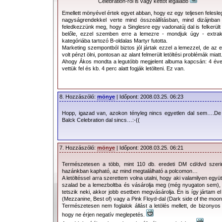
Celebration-ről is vagy kettőt legalább
Emellett mönyével értek egyet abban, hogy ez egy teljesen felesle
nagyságrendekkel verte mind összeállításban, mind dizájnban 
feledkezzünk meg, hogy a Singlesre egy vadonatúj dal is felkerült 
belőle, ezzel szemben erre a lemezre - mondjuk úgy - extrak
kategóriába tartozó B-oldalas Martyr futotta.
Marketing szempontból biztos jól jártak ezzel a lemezzel, de az e
volt pénzt ölni, pontosan az alant felmerült letöltési problémák miatt
Ahogy Ákos mondta a legutóbb megjelent albuma kapcsán: 4 éve 
vettük fel és kb. 4 perc alatt fogják letölteni. Ez van.
8. Hozzászóló:
mönye
| Időpont: 2008.03.25. 06:23
Hopp, igazad van, azokon tényleg nincs egyetlen dal sem….De
Balck Celebration dal sincs…:-((
7. Hozzászóló:
mönye
| Időpont: 2008.03.25. 06:21
Természetesen a több, mint 110 db. eredeti DM cd/dvd szeri
hazánkban kapható, az mind megtalálható a polcomon…
A letöltéssel arra szerettem volna utalni, hogy aki valamilyen együ
szalad be a lemezboltba és vásárolja meg (még nyugaton sem), 
tetszik neki, akkor jobb esetben megvásárolja. Én is így jártam 
(Mezzanine, Best of) vagy a Pink Floyd-dal (Dark side of the moon
Természetesen nem foglalok állást a letölés mellett, de bizonyo
hogy ne érjen negatív meglepetés.