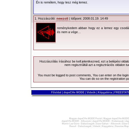
Én is remélem, hogy lesz még lemez.
1. Hozzászóló:
newzoli
| Időpont: 2008.01.19. 14:49
reménykedem abban hogy ez a lemez egy csodála
és nem a vége…
Hozzászólás írásához be kell jelentkezned, ezt a
belépési
oldal
nem regisztráltál azt a
regisztrációs
oldalon tu
You must be logged to post comments, You can enter on the
logi
You can do so on the
registration p
Főoldal
|
depeCHe MODE
|
Videók
|
Képgaléria
|
FREESTATE
Magyar depeCHe MODE Portál
|
Magyar depeCHe MODE 
depeCHe MODE - Albumok
|
depeCHe MODE - Kislemezek
|
dep
Martin Lee Gore - Dalszövegek
|
Dave Gahan - Albumok
|
Dave G
Recoil - Dalszövegek
|
Videók
|
Képgaléria
|
Devotee Map