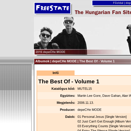
Főoldal
|
dep
Albumok | depeCHe MODE | The Best Of - Volume 1
Infó
The Best Of - Volume 1
Katalógus kód:
MUTEL15
Együttes:
Martin Lee Gore, Dave Gahan, Alan Wi
Megjelenés:
2006.11.13.
Producer:
depeCHe MODE
Dalok:
01 Personal Jesus [Single Version]
02 Just Can't Get Enough [Album Vers
03 Everything Counts [Single Version]
04 Enjoy The Silence [Single Version]