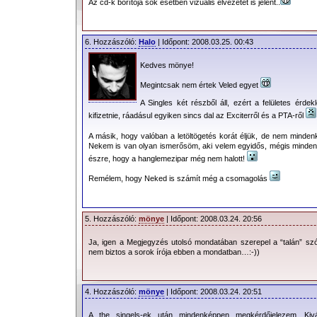
Az cd-k borítója sok esetben vizuális élvezetet is jelent..
6. Hozzászóló:
Halo
| Időpont: 2008.03.25. 00:43
Kedves mönye!
Megintcsak nem értek Veled egyet
A Singles két részből áll, ezért a felületes érdek
kifizetnie, ráadásul egyiken sincs dal az Exciterről és a PTA-ről
A másik, hogy valóban a letöltögetés korát éljük, de nem mindenki
Nekem is van olyan ismerősöm, aki velem egyidős, mégis minden
észre, hogy a hanglemezipar még nem halott!
Remélem, hogy Neked is számít még a csomagolás
5. Hozzászóló:
mönye
| Időpont: 2008.03.24. 20:56
Ja, igen a Megjegyzés utolsó mondatában szerepel a “talán” szóc
nem biztos a sorok írója ebben a mondatban…:-))
4. Hozzászóló:
mönye
| Időpont: 2008.03.24. 20:51
A the singels-ek után mindenképpen megkérdőjelezem…Kiv