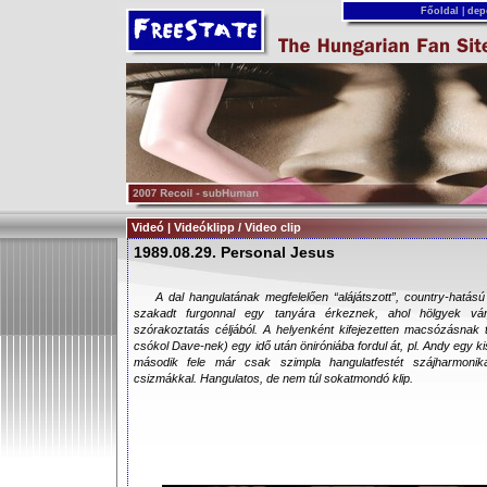
Főoldal
|
dep
Videó | Videóklipp / Video clip
1989.08.29. Personal Jesus
A dal hangulatának megfelelően “alájátszott”, country-hatású
szakadt furgonnal egy tanyára érkeznek, ahol hölgyek várj
szórakoztatás céljából. A helyenként kifejezetten macsózásnak t
csókol Dave-nek) egy idő után öniróniába fordul át, pl. Andy egy ki
második fele már csak szimpla hangulatfestét szájharmoniká
csizmákkal. Hangulatos, de nem túl sokatmondó klip.