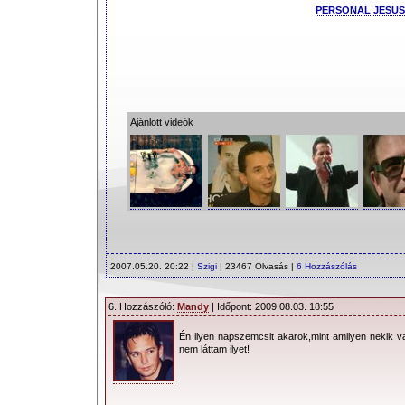
PERSONAL JESUS
Ajánlott videók
2007.05.20. 20:22 |
Szigi
| 23467 Olvasás |
6 Hozzászólás
6. Hozzászóló:
Mandy
| Időpont: 2009.08.03. 18:55
Én ilyen napszemcsit akarok,mint amilyen nekik v
nem láttam ilyet!