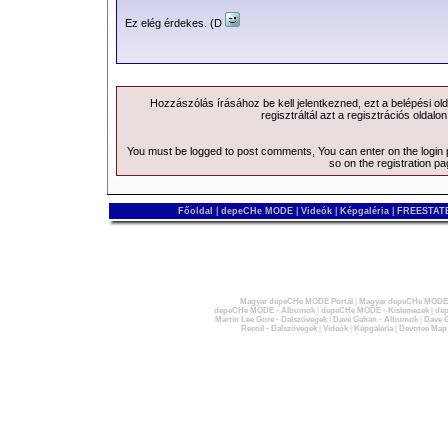
Ez elég érdekes. (D
Hozzászólás írásához be kell jelentkezned, ezt a
belépési
old
regisztráltál azt a
regisztrációs
oldalon
You must be logged to post comments, You can enter on the
login
so on the
registration p
Főoldal
|
depeCHe MODE
|
Videók
|
Képgaléria
|
FREESTATE
Magyar depeCHe MODE Portál
|
Magyar depeCHe MODE 
depeCHe MODE - Albumok
|
depeCHe MODE - Kislemezek
|
dep
Martin Lee Gore - Dalszövegek
|
Dave Gahan - Albumok
|
Dave G
Recoil - Dalszövegek
|
Videók
|
Képgaléria
|
Devotee Map