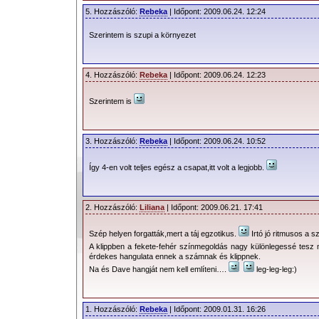
5. Hozzászóló:
Rebeka
| Időpont: 2009.06.24. 12:24
Szerintem is szupi a környezet
4. Hozzászóló:
Rebeka
| Időpont: 2009.06.24. 12:23
Szerintem is
3. Hozzászóló:
Rebeka
| Időpont: 2009.06.24. 10:52
Így 4-en volt teljes egész a csapat,itt volt a legjobb.
2. Hozzászóló:
Liliana
| Időpont: 2009.06.21. 17:41
Szép helyen forgatták,mert a táj egzotikus.
Irtó jó ritmusos a s
A klippben a fekete-fehér színmegoldás nagy különlegessé tesz 
érdekes hangulata ennek a számnak és klippnek.
Na és Dave hangját nem kell említeni….
leg-leg-leg:)
1. Hozzászóló:
Rebeka
| Időpont: 2009.01.31. 16:26