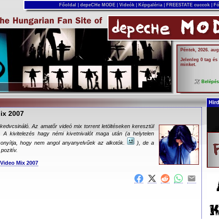
Főoldal
|
depeCHe MODE
|
Videók
|
Képgaléria
|
FREESTATE cuccok
|
Fó
Péntek, 2026. aug
Jelenleg 0 tag és
minket.
Belépé
Hir
ix 2007
-kedvcsináló. Az amatőr videó mix torrent letöltéseken keresztül
A kivitelezés hagy némi kivetnivalót maga után (a helytelen
bizonyítja, hogy nem angol anyanyelvűek az alkotók.
), de a
ozitív.
 Video Mix 2007