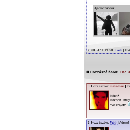
Ajánlott videók
2008.04.11. 21:50 |
Faith
| 134
Hozzászólások:
The U
3. Hozzászóló:
mata-hari
| Id
Köcci!
Közben megta
“visszajött”.
2. Hozzászóló:
Faith
[Admin] 