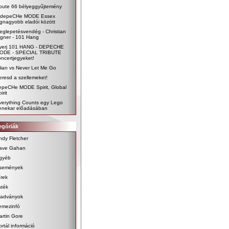
oute 66 bélyeggyűjtemény
 depeCHe MODE Essex
egnagyobb eladói között
eglepetésvendég - Christian
igner - 101 Hang
yerj 101 HANG - DEPECHE
ODE - SPECIAL TRIBUTE
oncertjegyeket!
ilian vs Never Let Me Go
eresd a szellemeket!
epeCHe MODE Spirit, Global
irit
verything Counts egy Lego
enekar előadásában
egóriák
ndy Fletcher
ave Gahan
gyéb
semények
írek
áték
iadványok
emezinfó
artin Gore
ortál információ