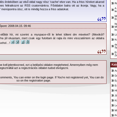
dés érdekében az első oldal nagy rész ‘cache’-elve van. Ha a friss híreket akarod
R
es feliratkozni az RSS csatornánkra. Főoldalon balra ott az ikonja. Vagy, ha a
A
’ menüpontra ütsz, ott is mindig hozza a friss adatokat.
l
M
E
N
őpont: 2008.04.15. 09:46
M
k
lőbbi hír, mi szerint a myspace-ről le lehet tölteni dm mixeket? (Mexikói?
L
 ha jól olvastam, mert csak egy futottam át rajta és mire visszatértem az oldalra
K
 sehol…!
d
Sp
E
Z
Kat
 kell jelentkezned, ezt a
belépési
oldalon megteheted. Amennyiben még nem
egisztráltál azt a
regisztrációs
oldalon tudod elvégezni.
A
D
 comments, You can enter on the
login page
. If You're not registered yet, You can do
so on the
registration page
.
E
E
H
J
K
L
M
P