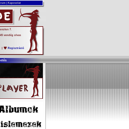
rum
|
Kapcsolat
usztus 7.
 45 vendég olvas
s
|
Regisztráció
detés