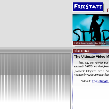
Hírek | Hírek
The Ultimate Video M
Íme, egy kis hétvégi buli
elérhető MPEG minőségben. 
„present” kifejezés azt is 
kezdeményezés mindenképp p
Videó itt:
The Ultimate