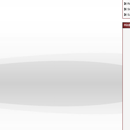
R
S
S
Hir