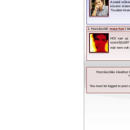
A stabil műkö
követni érdem
‘További hírek
1. Hozzászóló:
mata-hari
| Id
HOl van az e
szerző(k)től?
már nem volt
Hozzászólás írásához be
r
You must be logged to post