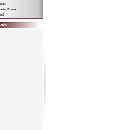
ecoil
túdió Videók
ajtó
detés