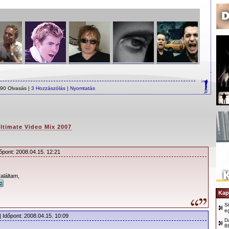
90 Olvasás |
3 Hozzászólás
|
Nyomtatás
ltimate Video Mix 2007
őpont: 2008.04.15. 12:21
láltam,
Kap
S
e
| Időpont: 2008.04.15. 10:09
D
8