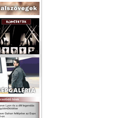
csolódó hírek
teve Lyon és a dM legendás
gyüttműködése
ave Gahan fellépése az Expo
6-on