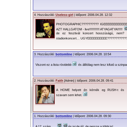
4. Hozzászóló:
Useless-girl
| Időpont: 2006.04.28. 12:32
PHOTOGRAPHIC?????????? IGEEEEEEEEEEEEEE
AZT HALLGATOM - live!!!!!!!!!!!! ATYAGATYA!!!!!!
de ez fesztivál koncert hosszúságú, nem?
stadionkoncert… UGYEEEEEEEEEE???????????
3. Hozzászóló:
bottomline
| Időpont: 2006.04.28. 10:54
Viszont ez a lista rövidebb
és állítólag nem lesz kifutó a szinp
2. Hozzászóló:
Faith
[Admin] | Időpont: 2006.04.28. 09:41
A HOME helyett én kérnék eg RUSH-t és
szavam sem lehet.
1. Hozzászóló:
bottomline
| Időpont: 2006.04.28. 09:30
A 17. szám…...
és juj de jó!, de persze a többi is!