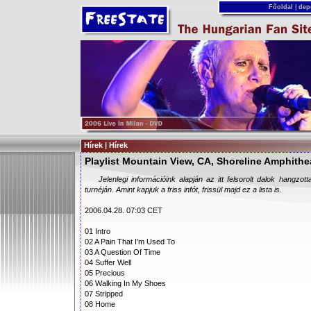
Főoldal
|
dep
Hírek | Hírek
Playlist Mountain View, CA, Shoreline Amphithe
Jelenlegi információink alapján az itt felsorolt dalok hangzot
turnéján. Amint kapjuk a friss infót, frissül majd ez a lista is.
2006.04.28. 07:03 CET
01 Intro
02 A Pain That I'm Used To
03 A Question Of Time
04 Suffer Well
05 Precious
06 Walking In My Shoes
07 Stripped
08 Home