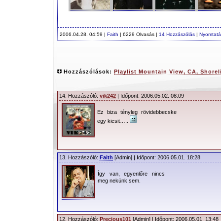
2006.04.28. 04:59 |
Faith
| 6229 Olvasás |
14 Hozzászólás
|
Nyomtatá
Hozzászólások:
Playlist Mountain View, CA, Shore
14. Hozzászóló:
vik242
| Időpont: 2006.05.02. 08:09
Ez biza tényleg rövidebbecske
egy kicsit…..
13. Hozzászóló:
Faith
[Admin] | Időpont: 2006.05.01. 18:28
Így van, egyenlőre nincs
meg nekünk sem.
12. Hozzászóló:
Precious101
[Admin] | Időpont: 2006.05.01. 13:48