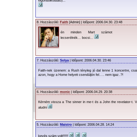
elgondolkodtató)...
8. Hozzászóló:
Faith
[Admin] | Időpont: 2006.04.30. 23:48
én minden Mart számot
lecserélnék… bocsi…
7. Hozzászóló:
Solya
| Időpont: 2006.04.30. 23:46
Faith-nek üzenem: a Rush tényleg jó dal lenne 1 koncertre, cs
azon, hogy a Home helyett csendüljön fel….. nem igaz..?!
6. Hozzászóló:
monic
| Időpont: 2006.04.29. 20:38
Kérném vissza a The sinner in me-t és a John the revelator-t. Vi
aludni
5. Hozzászóló:
Maistro
| Időpont: 2006.04.28. 14:24
kevés szám volt!!!!!!