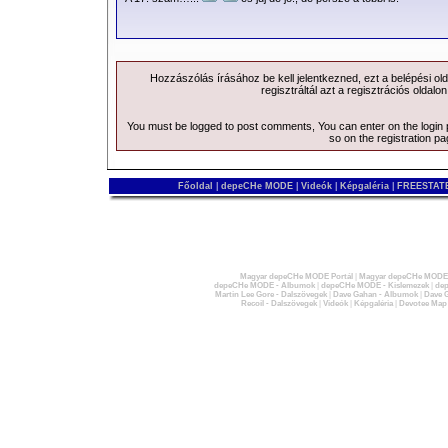
Hozzászólás írásához be kell jelentkezned, ezt a
belépési
old
regisztráltál azt a
regisztrációs
oldalon
You must be logged to post comments, You can enter on the
login
so on the
registration p
Főoldal
|
depeCHe MODE
|
Videók
|
Képgaléria
|
FREESTATE
Magyar depeCHe MODE Portál
|
Magyar depeCHe MODE 
depeCHe MODE - Albumok
|
depeCHe MODE - Kislemezek
|
dep
Martin Lee Gore - Dalszövegek
|
Dave Gahan - Albumok
|
Dave G
Recoil - Dalszövegek
|
Videók
|
Képgaléria
|
Devotee Map