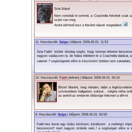
Szia Solya!
Nem rontottál el semmit, a Coachella felvételt csak a
szám van meg.
Amint elérhető lesz a felvétel nálunk megtalálod.
11. Hozzászóló:
Solya
| Időpont: 2006.05.01. 11:53
Szia Faith! kérlek tényleg segíts, hogy honnan lehetne beszerezn
nagyon vadászom rá, de hiába töltöttem le a Coachella-dalokat, az
valamit..? segítségedet előre is köszönöm! (többet nem zaklatlak
10. Hozzászóló:
Faith
[Admin] | Időpont: 2006.05.01. 00:19
Bírom Martint, meg minden, talán a legközvetlen
szívesebben hallgatom, sokkal… mégha néha ordib
az amiröl az emberek többsége felismeri a dM-et.
9. Hozzászóló:
Solya
| Időpont: 2006.05.01. 00:00
Faith-hez lenne egy óriási kérésem, kérdésem: a nothing’s impos
beszerezni? mert nagyon örülnék neki..! a segítséget előre is