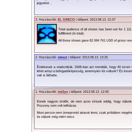
jegyeket…
3. Hozzászóló:
EL GRECO
| Időpont: 2013.08.13. 21:07
Total audience of all shows has been set for 1 11
fulfillment (in total).
All those shows gave 82 084 761 USD of gross rev
2. Hozzászóló:
oleszt
| Időpont: 2013.08.13. 13:25
Érdekesek a statisztikák. 2006-ban azt mondták, hogy 40 ezren v
lehet annyi a befogadóképesség, amennyien kb voltunk? És kevese
vak is láthatta.
1. Hozzászóló:
lxd2yo
| Időpont: 2013.08.13. 12:00
Ennek nagyon örülök, de nem azon sírtunk eddig, hogy nálunk
Pozsony sem volt teltházas.
Most persze nem ünneprontó akarok lenni, csak próbálom megérten
és nálunk még miért nincs.