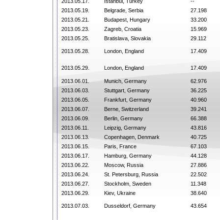
2013.05.17.
Istanbul, Turkey
--
2013.05.19.
Belgrade, Serbia
27.198
2013.05.21.
Budapest, Hungary
33.200
2013.05.23.
Zagreb, Croatia
15.969
2013.05.25.
Bratislava, Slovakia
29.112
2013.05.28.
London, England
17.409
2013.05.29.
London, England
17.409
2013.06.01.
Munich, Germany
62.976
2013.06.03.
Stuttgart, Germany
36.225
2013.06.05.
Frankfurt, Germany
40.960
2013.06.07.
Berne, Switzerland
39.241
2013.06.09.
Berlin, Germany
66.388
2013.06.11.
Leipzig, Germany
43.816
2013.06.13.
Copenhagen, Denmark
40.725
2013.06.15.
Paris, France
67.103
2013.06.17.
Hamburg, Germany
44.128
2013.06.22.
Moscow, Russia
27.886
2013.06.24.
St. Petersburg, Russia
22.502
2013.06.27.
Stockholm, Sweden
11.348
2013.06.29.
Kiev, Ukraine
38.640
2013.07.03.
Dusseldorf, Germany
43.654