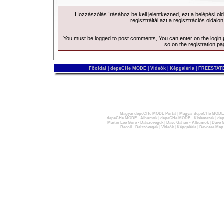
Hozzászólás írásához be kell jelentkezned, ezt a
belépési
old
regisztráltál azt a
regisztrációs
oldalon
You must be logged to post comments, You can enter on the
login
so on the
registration p
Főoldal
|
depeCHe MODE
|
Videók
|
Képgaléria
|
FREESTATE
Magyar depeCHe MODE Portál
|
Magyar depeCHe MODE 
depeCHe MODE - Albumok
|
depeCHe MODE - Kislemezek
|
dep
Martin Lee Gore - Dalszövegek
|
Dave Gahan - Albumok
|
Dave G
Recoil - Dalszövegek
|
Videók
|
Képgaléria
|
Devotee Map