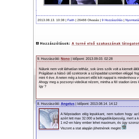
2013.08.13. 10:38 |
Faith
| 26466 Olvasás |
9 Hozzászólás
|
Nyomtatá
Hozzászólások:
A turné első szakaszának látogato
9. Hozzászóló:
Nono
| Időpont: 2013.09.03. 02:28
Nálunk nem volt láthatóan teltház, sok üres szék volt a kiemelt állób
Prágában a hátsó ülő szektorok a színpaddal szemben eléggé foghíj
mint 4 éve. A neten még a koncert előtt két nappal is mindenhova vo
Ahogy meg a pozsonyi videókat nézem, mintha a fél stadion üres le
így ?
8. Hozzászóló:
Angelus
| Időpont: 2013.08.14. 14:12
A Népstadion elég lepukkant, nem tudom hogy azót
azért lett max 32.000 a befogadóképesség, mert a 
1 m2-en hány ember lehet maximum, és úgy szoroz
Viszont a stat alapján jöhetnének megint