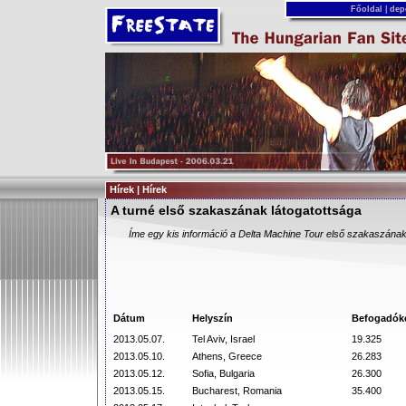
Főoldal
|
dep
Hírek | Hírek
A turné első szakaszának látogatottsága
Íme egy kis információ a Delta Machine Tour első szakaszának 
Dátum
Helyszín
Befogadók
2013.05.07.
Tel Aviv, Israel
19.325
2013.05.10.
Athens, Greece
26.283
2013.05.12.
Sofia, Bulgaria
26.300
2013.05.15.
Bucharest, Romania
35.400