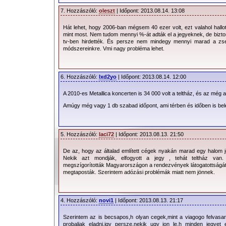
7. Hozzászóló:
oleszt
| Időpont: 2013.08.14. 13:08
Hát lehet, hogy 2006-ban mégsem 40 ezer volt, ezt valahol hallot
mint most. Nem tudom mennyi %-át adták el a jegyeknek, de biztos 
tv-ben hirdették. És persze nem mindegy mennyi marad a zse
módszereinkre. Vmi nagy probléma lehet.
6. Hozzászóló:
lxd2yo
| Időpont: 2013.08.14. 12:00
A 2010-es Metallica koncerten is 34 000 volt a teltház, és az még a
Amúgy még vagy 1 db szabad időpont, ami térben és időben is bele
5. Hozzászóló:
laci72
| Időpont: 2013.08.13. 21:50
De az, hogy az általad említett cégek nyakán marad egy halom 
Nekik azt mondják, elfogyott a jegy , tehát teltház van.
megszígorították Magyarországon a rendezvények látogatottságát
megtaposták. Szerintem adózási problémák miatt nem jönnek.
4. Hozzászóló:
novi1
| Időpont: 2013.08.13. 21:17
Szerintem az is becsapos,h olyan cegek,mint a viagogo felvasa
probaljak eladni,igy persze,nekik ugy jon le,h minden jegyet 