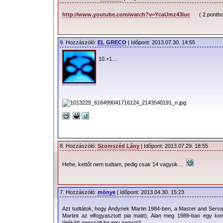
http://www.youtube.com/watch?v=YcaUmz43luc
( 2.pontho
9. Hozzászóló:
EL GRECO
| Időpont: 2013.07.30. 14:55
10.+1…
8. Hozzászóló:
Szomszéd Lány
| Időpont: 2013.07.29. 18:55
Hehe, kettőt nem tudtam, pedig csak 14 vagyok…
7. Hozzászóló:
mönye
| Időpont: 2013.04.30. 15:23
Azt tudtátok, hogy Andynek Martin 1984-ben, a Master and Servant
Martint az elfogyasztott pia maitt), Alan meg 1988-ban egy konce
játékát) pancsolt be egy nagyot?