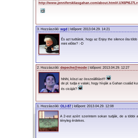
http://www.jenniferskliasgahan.com/about.html#.UX6PI6J7Lr
3. Hozzászóló:
wgd
| Időpont: 2013.04.29. 14:21
És azt tudtátok, hogy az Enjoy the silence óta több
mint előtte? :-D
2. Hozzászóló:
depeche@mode
| Időpont: 2013.04.29. 12:27
hihihi, köszi az összeállítást!!!
de pl. tudja e valaki, hogy hívják a Gahan család kut
és cicáját?
1. Hozzászóló:
OLI-87
| Időpont: 2013.04.29. 12:08
A 2-est azért szerintem sokan tudják, de a többi 
tényleg érdekes.