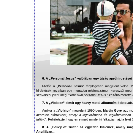
6. A „Personal Jesus” valójában egy újság apróhirdetései
Mielőtt a „
Personal Jesus
” ténylegesen megjelent volna 1
hirdetések rovatban egy megadott telefonszámon keresztül meg leh
szavakkal jelent meg:
“Your own personal Jesus.”
később mellette 
7. A „Violator” címét egy heavy metal albumcím ötlete ad
Amikor a „
Violator
” megjelent 1990-ben,
Martin Gore
azt mo
akartunk előrukkolni, amely a legextrémebb és legképtelenebb
találni.”
. Feltételezte, hogy erre majd mindenki felkapja majd a fejét (
8. A „Policy of Truth” az egyetlen kislemez, amely ma
Angliában…