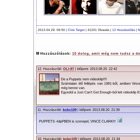
2013.04.29. 09:50 |
Cívis Target
| 31201 Olvasás |
12 Hozzászólás
|
N
Hozzászólások:
10 dolog, amit még nem tudsz a 
12. Hozzászóló:
OLI-87
| Időpont: 2013.08.20. 22:42
De a Puppets nem videoklip!!!!
Számtalan élő fellépés van 1981-ből, amiben Vinc
még benne van.
Egyedül a Just Can’t Get Enough-ból lett videoklip 8
11. Hozzászóló:
koko109
| Időpont: 2013.08.20. 21:39
PUPPETS -klipPBEN is szerepel, VINCE CLARK!!!
10. Hozzászóló:
koko109
| Időpont: 2013.08.20. 21:34