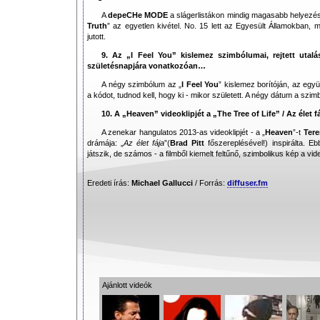
A
depeCHe MODE
a slágerlistákon mindig magasabb helyezést 
Truth
” az egyetlen kivétel. No. 15 lett az Egyesült Államokban, m
jutott.
9. Az „I Feel You” kislemez szimbólumai, rejtett utalá
születésnapjára vonatkozóan…
A négy szimbólum az „
I Feel You
” kislemez borítóján, az egy
a kódot, tudnod kell, hogy ki - mikor született. A négy dátum a szi
10. A „Heaven” videoklipjét a „The Tree of Life” / Az élet f
A zenekar hangulatos 2013-as videoklipjét - a „
Heaven
”-t
Tere
drámája: „
Az élet fája
”(
Brad Pitt
főszereplésével!) inspirálta. 
játszik, de számos - a filmből kiemelt feltűnő, szimbolikus kép a vide
Eredeti írás:
Michael Gallucci
/ Forrás:
diffuser.fm
Ajánlott videók