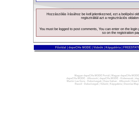
Hozzászólás írásához be kell jelentkezned, ezt a
belépési
old
regisztráltál azt a
regisztrációs
oldalon
You must be logged to post comments, You can enter on the
login
so on the
registration p
Főoldal
|
depeCHe MODE
|
Videók
|
Képgaléria
|
FREESTATE
Magyar depeCHe MODE Portál
|
Magyar depeCHe MODE 
depeCHe MODE - Albumok
|
depeCHe MODE - Kislemezek
|
dep
Martin Lee Gore - Dalszövegek
|
Dave Gahan - Albumok
|
Dave G
Recoil - Dalszövegek
|
Videók
|
Képgaléria
|
Devotee Map