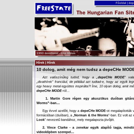
Főoldal
|
dep
Hírek | Hírek
10 dolog, amit még nem tudsz a depeCHe MOD
Azt valószínűleg tudod, hogy a „
depeCHe MODE
” val
„divathírek” franciául, de például azt tudtad-e, hogy az egyik 
egy heavy metal együttes inspirálta?! Íme, 10 olyan dolog, amit m
depeCHe MODE
-ról…
1. Martin Gore régen egy akusztikus duóban gitár
Worms”-ban…
Egy évvel azelőtt, hogy a
depeCHe MODE
-ot megalapították 
formációban (duóban), a „
Norman & the Worms
”-ban. Ez volt az
Look
” nevezetű bandához, mely megalapozta jövőjét.
2. Vince Clarke - a zenekar egyik alapító tagja, mi
videoklipben szerepel…