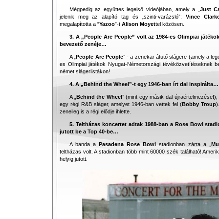
Mégpedig az együttes legelső videójában, amely a „
Just C
jelenik meg az alapító tag és „szinti-varázsló”:
Vince Clark
megalapította a “
Yazoo
”-t
Alison Moyet
tel közösen.
3. A „People Are People” volt az 1984-es Olimpiai játék
bevezető zenéje…
A „
People Are People
” - a zenekar átütő slágere (amely a leg
es Olimpiai játékok Nyugat-Németországi tévéközvetítéseknek be
német slágerlistákon!
4. A „Behind the Wheel”-t egy 1946-ban írt dal inspirálta…
A „
Behind the Wheel
” (mint egy másik dal újraértelmezése!), 
egy régi R&B sláger, amelyet 1946-ban vettek fel (
Bobby Troup
)
zeneileg is a régi elődje ihlette.
5. Teltházas koncertet adtak 1988-ban a Rose Bowl stadi
jutott be a Top 40-be…
A banda a
Pasadena Rose Bowl
stadionban zárta a „
Mu
teltházas volt. A stadionban több mint 60000 szék található! Am
helyig jutott.