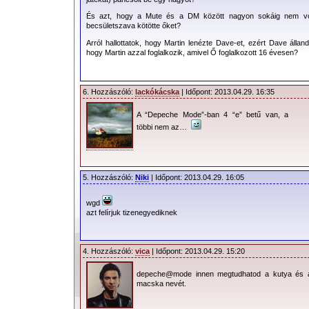
És azt, hogy a Mute és a DM között nagyon sokáig nem vol
becsületszava kötötte őket?
Arról hallottatok, hogy Martin lenézte Dave-et, ezért Dave álland
hogy Martin azzal foglalkozik, amivel Ő foglalkozott 16 évesen?
6. Hozzászóló:
lackókácska
| Időpont: 2013.04.29. 16:35
A “Depeche Mode”-ban 4 “e” betű van, a
többi nem az…
5. Hozzászóló:
Niki
| Időpont: 2013.04.29. 16:05
wgd
azt felírjuk tizenegyediknek
4. Hozzászóló:
vica
| Időpont: 2013.04.29. 15:20
depeche@mode innen megtudhatod a kutya és 
macska nevét.