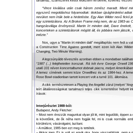
tartalmaz, számszerint kettőt fedeztem fel benne, ezekhez viszo
“Vince kiválása után csak három zenész maradt. Mivel mi
egyszerű megoldáshoz folyamodtak: titokban újsághirdetést adtak 
nevüket nem írták bele a hirdetésbe. Egy Alan Wilder nevű fickó jele
egy szintetizátora. Az A Broken Frame még nem, de az 1983-as C
hangzásvilága érvényesül. Martin írt minden dalt, Dave énekelt,
koncerteken a szintetizátorok mögött áll, és jobbára nem játszik,
intézte.”
Nos, ugye a “Martin írt minden dalt” megállapítás nem fedi a v
a Construction Time Againre gondolt, mert ezen két Alan Wilde
Changing, Two Minute Warning).
A legcsúnyább tévesztés azonban ebben a mondatban találhat
“1987 (...) felejthetetlen korszak. Rá két évre George Orwell 
utaló 101 néven koncertalbumot dobnak piacra, melyet Amerikában
A lemez címének semmi köze Orwellhez és az 1984-hez. A lemez
Rose Bowl-stadionban tartott koncert volt a turné 101. állomása.
A cikk természetesen a Playing the Angellel zárul (melyet “Angy
leírt általánosságokat tartalmazó teljes cikk ismertetése helyet
írások:
Interjúrészlet 1988-ból:
Budapest, Andy Fletcher:
– Most nem érezzük magunkat olyan jól itt, mint legutóbb, éppen a 
is követőink, de ők néha nem fogják fel, mi is csak normális e
körülnézni, vásárolgatni, lazítani.
– A múltkor, 1985-ben ezt meg is tettétek.
– Akkor igen. Ez is volt az egyik oka, hogy visszajöttünk, nem a