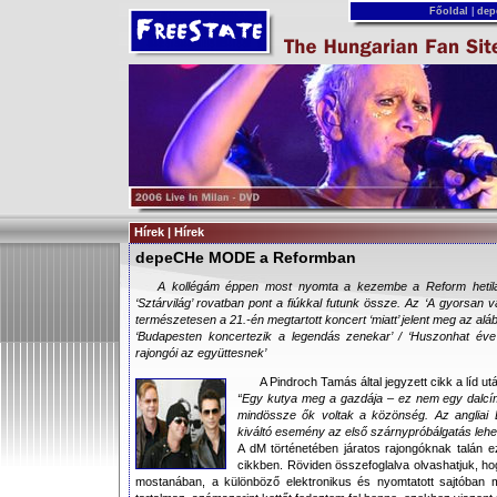
Főoldal
|
dep
Hírek | Hírek
depeCHe MODE a Reformban
A kollégám éppen most nyomta a kezembe a Reform hetilap
‘Sztárvilág’ rovatban pont a fiúkkal futunk össze. Az ‘A gyorsa
természetesen a 21.-én megtartott koncert ‘miatt’ jelent meg az aláb
‘Budapesten koncertezik a legendás zenekar’ / ‘Huszonhat éve
rajongói az együttesnek’
A Pindroch Tamás által jegyzett cikk a líd utá
“Egy kutya meg a gazdája – ez nem egy dalcí
mindössze ők voltak a közönség. Az angliai 
kiváltó esemény az első szárnypróbálgatás lehet
A dM történetében járatos rajongóknak talán ez
cikkben. Röviden összefoglalva olvashatjuk, hog
mostanában, a különböző elektronikus és nyomtatott sajtóban 