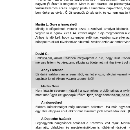
nagyon jól éreztük magunkat. Most is ezt akartuk, de pillanatny
valami kellemes érzés. Tegnap például elmentünk napközben, hogy
bennünket az utván. Őrült rajongók törtek ránk, és ez nem igazán j
Martin L. Gore a lemezekről
Mindig is elégedettek voltunk azzal a zenével, amelyet kiadtunk.
végére ki is égünk kicsit. Az ember aligha tudja megmondani a v
Ahhoz is idő kell, hogy az ember eldöntse, valóban szereti-e 
hónapokra el kell távolodni az albumtól. Amikor aztán az ember viss
David G.
Emlékszem, amior Chilében megkaptam a hírt, hogy Kurt Cobain
mérges lettem. Azt éreztem: ellopta az ötletemet, mintha átvert vol
Andy Fletcher
Elindulni valahonnan a semmiből, és létrehozni, alkotni valamit
tagjának lenni. Alkotni valamit a semmiből!
Martin Gore
Nem igazán szeretem kitálalni a személyes problémáimat a nyilv
most már úgyis ezt gondolják rólam. Igaz, hogy sokat iszom, de az
A rajongókról
Ekkora képtelenséget még sohasem hallottam. Ha már egyszer
együttes alapjaira épül, akkor már minimum jobb nevet adok neki. (
A Depeche-hatások
Legnagyobb hangzásbeli hatással a Kraftwerk volt rájuk. Mart
alternatív, dalaikban és megjelenésükben is többértelműséget