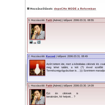
Hozzászólások:
depeCHe MODE a Reformban
3. Hozzászóló:
Faith
[Admin] | Időpont: 2006.03.31. 08:55
ok
2. Hozzászóló:
Kucced
| Időpont: 2006.03.31. 08:49
Azért tettem ide, mert a kétoldalas cikknek kb. csa
meg lehet találni, a két (?) évvel ezelőtt
Természetgyógyászban is…:))) Szerintem maradjo
1. Hozzászóló:
Faith
[Admin] | Időpont: 2006.03.30. 14:09
Ezt én cikknek is
beraknám, hír helyett… ?