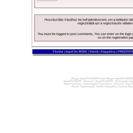
Hozzászólás írásához be kell jelentkezned, ezt a
belépési
old
regisztráltál azt a
regisztrációs
oldalon
You must be logged to post comments, You can enter on the
login
so on the
registration p
Főoldal
|
depeCHe MODE
|
Videók
|
Képgaléria
|
FREESTATE
Magyar depeCHe MODE Portál
|
Magyar depeCHe MODE 
depeCHe MODE - Albumok
|
depeCHe MODE - Kislemezek
|
dep
Martin Lee Gore - Dalszövegek
|
Dave Gahan - Albumok
|
Dave G
Recoil - Dalszövegek
|
Videók
|
Képgaléria
|
Devotee Map