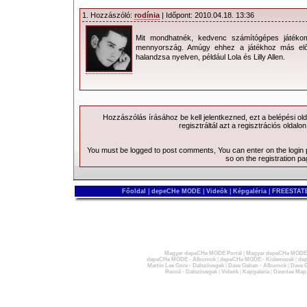
1. Hozzászóló:
rodínia
| Időpont: 2010.04.18. 13:36
Mit mondhatnék, kedvenc számítógépes játék
mennyország. Amúgy ehhez a játékhoz más előa
halandzsa nyelven, például Lola és Lilly Allen.
Hozzászólás írásához be kell jelentkezned, ezt a
belépési
old
regisztráltál azt a
regisztrációs
oldalon
You must be logged to post comments, You can enter on the
login
so on the
registration p
Főoldal
|
depeCHe MODE
|
Videók
|
Képgaléria
|
FREESTATE
Magyar depeCHe MODE Portál
|
Magyar depeCHe MODE 
depeCHe MODE - Albumok
|
depeCHe MODE - Kislemezek
|
dep
Martin Lee Gore - Dalszövegek
|
Dave Gahan - Albumok
|
Dave G
Recoil - Dalszövegek
|
Videók
|
Képgaléria
|
Devotee Map