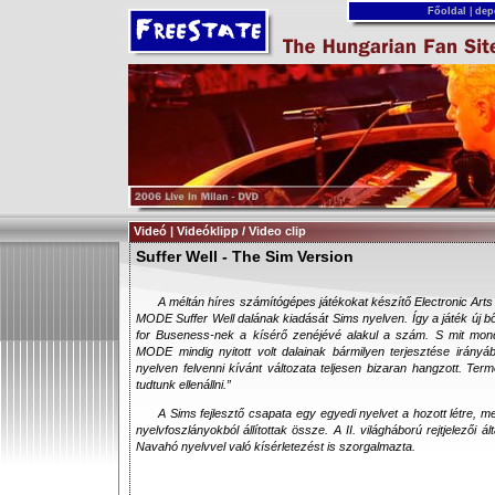
Főoldal
|
dep
Videó | Videóklipp / Video clip
Suffer Well - The Sim Version
A méltán híres számítógépes játékokat készítő Electronic Arts
MODE Suffer Well dalának kiadását Sims nyelven. Így a játék új 
for Buseness-nek a kísérő zenéjévé alakul a szám. S mit mo
MODE mindig nyitott volt dalainak bármilyen terjesztése irányá
nyelven felvenni kívánt változata teljesen bizaran hangzott. Te
tudtunk ellenállni.”
A Sims fejlesztő csapata egy egyedi nyelvet a hozott létre, me
nyelvfoszlányokból állítottak össze. A II. világháború rejtjelezői ál
Navahó nyelvvel való kísérletezést is szorgalmazta.