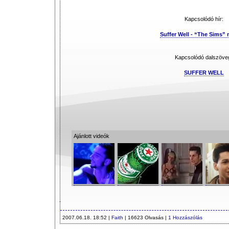
Kapcsolódó hír:
Suffer Well - “The Sims” 
Kapcsolódó dalszöve
SUFFER WELL
Ajánlott videók
2007.06.18. 18:52 |
Faith
| 16623 Olvasás |
1 Hozzászólás