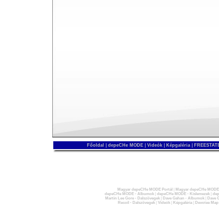
Főoldal
|
depeCHe MODE
|
Videók
|
Képgaléria
|
FREESTATE
Magyar depeCHe MODE Portál
|
Magyar depeCHe MODE 
depeCHe MODE - Albumok
|
depeCHe MODE - Kislemezek
|
dep
Martin Lee Gore - Dalszövegek
|
Dave Gahan - Albumok
|
Dave G
Recoil - Dalszövegek
|
Videók
|
Képgaléria
|
Devotee Map