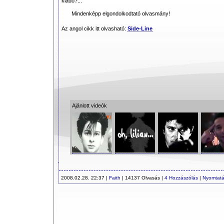
kiadó?...
Mindenképp elgondolkodtató olvasmány!
Az angol cikk itt olvasható:
Side-Line
Ajánlott videók
2008.02.28. 22:37 |
Faith
| 14137 Olvasás |
4 Hozzászólás
|
Nyomtat