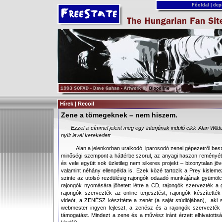
Főoldal
|
dep
Hírek | Recoil
Zene a tömegeknek – nem hiszem.
Ezzel a címmel jelent meg egy interjúnak induló cikk Alan Wilde
nyílt levél kerekedett.
Alan a jelenkorban uralkodó, iparosodó zenei gépezetről bes
minőségi szempont a háttérbe szorul, az anyagi haszon remény
és vele együtt sok üzletileg nem sikeres projekt – bizonytalan jö
valamint néhány ellenpélda is. Ezek közé tartozik a Prey kislem
szinte az utolsó rezdülésig rajongók odaadó munkájának gyümölc
rajongók nyomására jöhetett létre a CD, rajongók szervezték a g
rajongók szervezték az online terjesztést, rajongók készítették
videót, a ZENÉSZ készítétte a zenét (a saját stúdiójában), aki 
webmester ingyen fejleszt, a zenész és a rajongók szervezték
támogatást. Mindezt a zene és a művész iránt érzett elhivatottságb