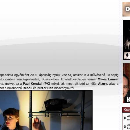
csolata egyébként 2005. áprilisáig nyúlik vissza, amikor is a művésznő 10 napig
stúdiójában vendégeskedett, Sussex-ben. Itt öltött végleges formát
Olivia Louvel
ma, melyet az a
Paul Kendall (PK)
mixelt, aki most elkíséri turnéján
Alan
-t, alias a
het a különböző
Recoil
és
Nitzer Ebb
kiadványokról.
Kap
A
mú
Al
ké