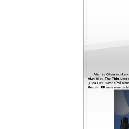
Alan
és
Olivia
munka-kap
Alan
híres
The Thin Line
-
„Luna Parc Hotel”
című albu
Recoil
-t.
PK
neve ismerős le