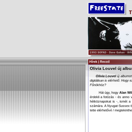
Hírek | Recoil
Olivia Louvel új albu
Olivia Louvel
új albumot
digitálisan is elérhető. Hogy
Főnökhöz?
Hát úgy, hogy
Alan Wi
érdekli a fotózás - és anno
hétköznapokat is -, ismét a
számára. A Nyugat-Sussex-
tette elérhetővé / megtekinth