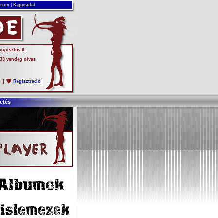
rum
|
Kapcsolat
augusztus 9.
 33 vendég olvas
s
|
Regisztráció
etés