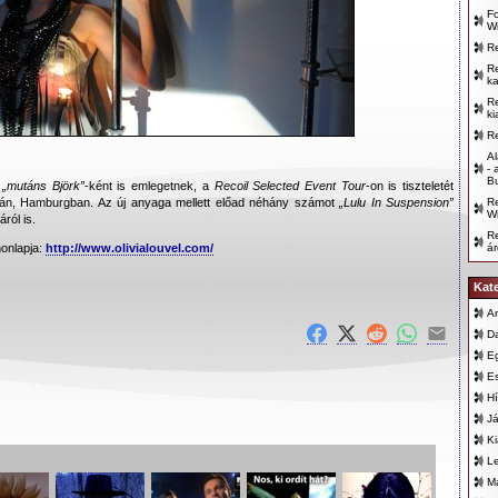
Fo
Wi
Re
Re
k
Re
ki
Re
Al
- 
B
t
„mutáns Björk”
-ként is emlegetnek, a
Recoil Selected Event Tour
-on is tiszteletét
-án, Hamburgban. Az új anyaga mellett előad néhány számot
„Lulu In Suspension”
Re
Wi
ról is.
R
honlapja:
http://www.olivialouvel.com/
á
Kat
An
D
E
E
Hí
Já
K
L
Ma