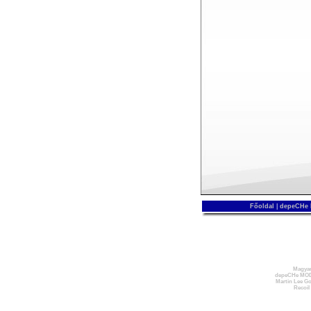
Főoldal
|
depeCHe
Magyar
depeCHe MOD
Martin Lee Go
Recoil