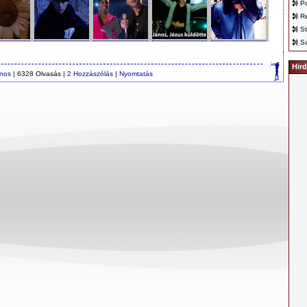
Po
Re
St
Sa
Hird
ános
| 6328 Olvasás |
2 Hozzászólás
|
Nyomtatás