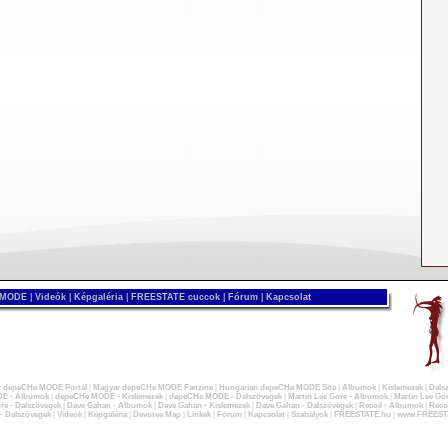
 MODE
|
Videók
|
Képgaléria
|
FREESTATE cuccok
|
Fórum
|
Kapcsolat
 depeCHe MODE Portál
|
Magyar depeCHe MODE Fanzine
|
Hungarian depeCHe MODE Site
|
Albumok
|
Kislemezek
|
Dals
E - Albumok
|
depeCHe MODE - Kislemezek
|
depeCHe MODE - Dalszövegek
|
Martin Lee Gore - Albumok
|
Martin Lee Gor
re - Dalszövegek
|
Dave Gahan - Albumok
|
Dave Gahan - Kislemezek
|
Dave Gahan - Dalszövegek
|
Recoil - Albumok
|
Recoi
 - Dalszövegek
|
Videók
|
Képgaléria
|
Devotee Map
|
Linkek
|
Fórum
|
Kapcsolat
|
Szabályok
|
FREESTATE.hu
|
www.FREEST