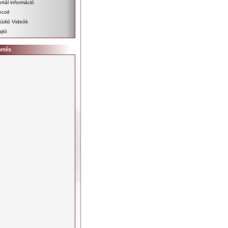
rtál információ
coil
údió Videók
jtó
etés