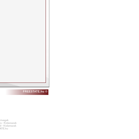
FREESTATE.hu ©
zövegek
e - Kislemezek
l - Kislemezek
ATE.hu