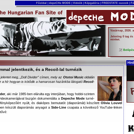
Főoldal
|
depeCHe MODE
|
Videók
|
Képgaléria
|
FREESTATE cuccok
|
Fó
Vasárnap, 2026. 
Jelenleg 0 tag és
minket.
Belépé
Hird
mmal jelentkezik, és a Recoil-lal turnézik
 jelentet meg,
„Doll Divider”
címen, mely az
Ototoi Music
oldalán
 ez a hír hogyan is kötődik a hamarosan hazánkba látogató
Recoil
-
lder
, aki már 1985-ben elárulta egy interjúban, hogy hobbi-szinten
 videokamerájával buzgón dokumentálta a
Depeche Mode
turné-
 fényképezőért nyúlt, és diaképes bemutatót (diaporámát) készített
Olivia Louvel
ben készült diaporámás anyagot a
Side-Line
csapata a következő YouTube-linken
etővé: