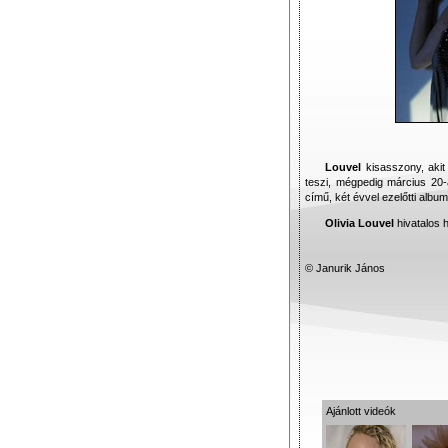
Louvel
kisasszony, aki
teszi, mégpedig március 20
című, két évvel ezelőtti albumá
Olivia Louvel
hivatalos 
© Janurik János
Ajánlott videók