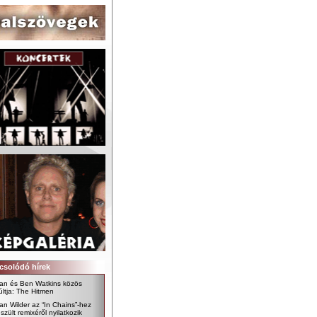
csolódó hírek
lan és Ben Watkins közös
ltja: The Hitmen
an Wilder az “In Chains”-hez
szült remixéről nyilatkozik