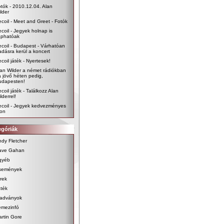
tók - 2010.12.04. Alan
lder
coil - Meet and Greet - Fotók
coil - Jegyek holnap is
aphatóak
coil - Budapest - Várhatóan
adásra kerül a koncert
coil játék - Nyertesek!
an Wilder a német rádiókban
a jövő héten pedig,
udapesten!
coil játék - Találkozz Alan
lderrel!
ecoil - Jegyek kedvezményes
ron
egóriák
dy Fletcher
ave Gahan
gyéb
semények
rek
ték
iadványok
emezinfó
rtin Gore