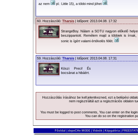
az nem
pl.: Little 15), a többi mind jöhet
.
60. Hozzászóló:
Tharsis
| Időpont: 2013.04.08. 17:32
StrangeBoy. Nálam a SOTU nagyon előkelő helyen 
beszippantott. Remélem majd a többiek is írnak, h
sonic is ígért valami értékelés félét.
59. Hozzászóló:
Tharsis
| Időpont: 2013.04.08. 17:31
Köszi Preci! És
bocsánat a hibáért.
Hozzászólás írásához be kell jelentkezned, ezt a
belépési
oldal
nem regisztráltál azt a
regisztrációs
oldalon tu
You must be logged to post comments, You can enter on the
logi
You can do so on the
registration p
Főoldal
|
depeCHe MODE
|
Videók
|
Képgaléria
|
FREESTATE