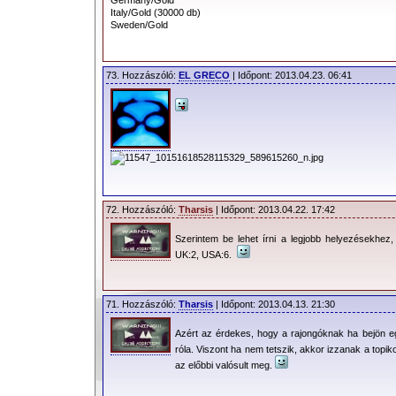
Germany/Gold
Italy/Gold (30000 db)
Sweden/Gold
73. Hozzászóló:
EL GRECO
| Időpont: 2013.04.23. 06:41
72. Hozzászóló:
Tharsis
| Időpont: 2013.04.22. 17:42
Szerintem be lehet írni a legjobb helyezésekhez,
UK:2, USA:6.
71. Hozzászóló:
Tharsis
| Időpont: 2013.04.13. 21:30
Azért az érdekes, hogy a rajongóknak ha bejön 
róla. Viszont ha nem tetszik, akkor izzanak a topik
az előbbi valósult meg.