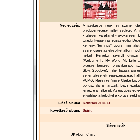
Megjegyzés:
A szokásos négy év szünet után
producerkedése mellett született. A Hil
- teljesen váratlanul - gyökeresen k
tulajdonképpen az egész eddigi Depe
kemény, "technos", gyors, minimalist
szerencsére az előző két album nyo
nélkül. Remekül sikerült ötvözn
(Welcome To My World, My Little U
bluesos beütésű, organikusabb s
Slow, Goodbye). Hillier hatása alig 
zenei ízlésének reprezentálását hal
VCMG, Martin és Vince Clarke közös
bónusz dal is tartozik. Dave ezútta
lemezre is felkerült. Az együttes egyi
elfoglalják a helyüket a kortárs elek
Előző album:
Remixes 2: 81-11
Következő album:
Spirit
Slágerlisták
UK Album Chart