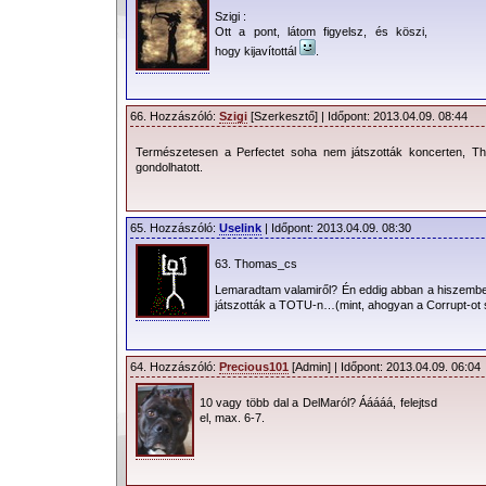
Szigi :
Ott a pont, látom figyelsz, és köszi,
hogy kijavítottál
.
66. Hozzászóló:
Szigi
[Szerkesztő] | Időpont: 2013.04.09. 08:44
Természetesen a Perfectet soha nem játszották koncerten, Th
gondolhatott.
65. Hozzászóló:
Uselink
| Időpont: 2013.04.09. 08:30
63. Thomas_cs
Lemaradtam valamiről? Én eddig abban a hiszembe
játszották a TOTU-n…(mint, ahogyan a Corrupt-o
64. Hozzászóló:
Precious101
[Admin] | Időpont: 2013.04.09. 06:04
10 vagy több dal a DelMaról? Ááááá, felejtsd
el, max. 6-7.