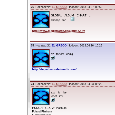
76. Hozzászóló:
EL GRECO
| Időpont: 2013.04.27. 06:52
GLOBAL ALBUM CHART ::
1hónap után…
http://www.mediatraffic.de/albums.htm
75. Hozzászóló:
EL GRECO
| Időpont: 2013.04.26. 10:25
ez történt eddig…
http://depechemode.tumblr.com/
74. Hozzászóló:
EL GRECO
| Időpont: 2013.04.23. 08:29
ezt is be
lehet írni…
HUNGARY…! / 2× Platinum
Poland/Platinum