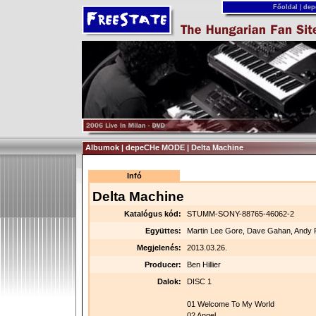
Főoldal
|
dep
Albumok | depeCHe MODE | Delta Machine
Infó
Delta Machine
Katalógus kód:
STUMM-SONY-88765-46062-2
Együttes:
Martin Lee Gore, Dave Gahan, Andy 
Megjelenés:
2013.03.26.
Producer:
Ben Hillier
Dalok:
DISC 1
01 Welcome To My World
02 Angel