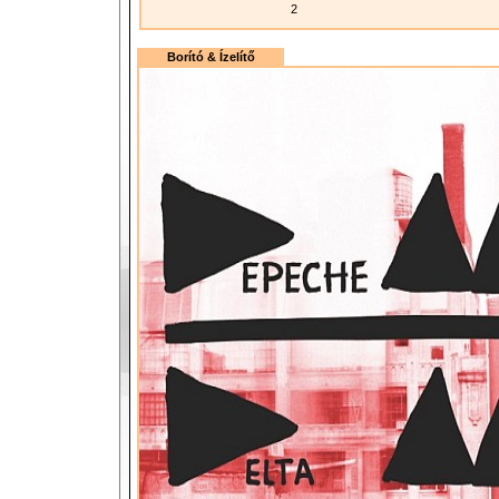
2
Borító & Ízelítő