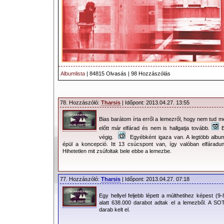
Albumlista
| 84815 Olvasás | 98 Hozzászólás
78. Hozzászóló:
Tharsis
| Időpont: 2013.04.27. 13:55
Bias barátom írta erről a lemezről, hogy nem tud m
előtt már elfárad és nem is hallgatja tovább.
B
végig.
Egyébként igaza van. A legtöbb album
épül a koncepció. Itt 13 csúcspont van, így valóban elfáradun
Hihetetlen mit zsúfoltak bele ebbe a lemezbe.
77. Hozzászóló:
Tharsis
| Időpont: 2013.04.27. 07:18
Egy hellyel feljebb lépett a múlthetihez képest 
alatt 638.000 darabot adtak el a lemezből. A SOT
darab kelt el.