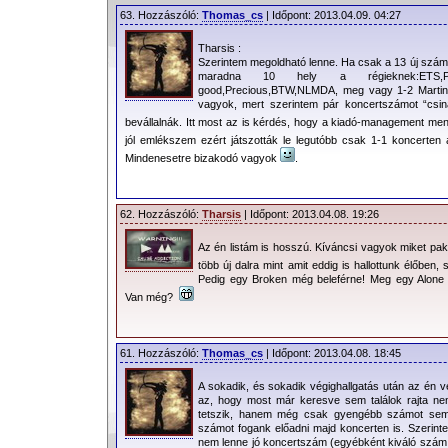
63. Hozzászóló:
Thomas_cs
| Időpont: 2013.04.09. 04:27
Tharsis :
Szerintem megoldható lenne. Ha csak a 13 új számb
maradna 10 hely a régieknek:ETS,PJ,WI
good,Precious,BTW,NLMDA, meg vagy 1-2 Martin
vagyok, mert szerintem pár koncertszámot “csiná
bevállalnák. Itt most az is kérdés, hogy a kiadó-management men
jól emlékszem ezért játszották le legutóbb csak 1-1 koncerten
Mindenesetre bizakodó vagyok
.
62. Hozzászóló:
Tharsis
| Időpont: 2013.04.08. 19:26
Az én listám is hosszú. Kíváncsi vagyok miket pako
több új dalra mint amit eddig is hallottunk élőben
Pedig egy Broken még beleférne! Meg egy Alone
Van még?
61. Hozzászóló:
Thomas_cs
| Időpont: 2013.04.08. 18:45
A sokadik, és sokadik végighallgatás után az én
az, hogy most már keresve sem találok rajta n
tetszik, hanem még csak gyengébb számot se
számot fogank előadni majd koncerten is. Szerinte
nem lenne jó koncertszám (egyébként kiváló szám,