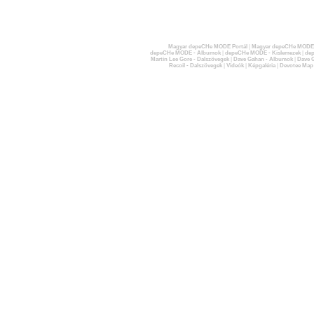
Magyar depeCHe MODE Portál
|
Magyar depeCHe MODE 
depeCHe MODE - Albumok
|
depeCHe MODE - Kislemezek
|
dep
Martin Lee Gore - Dalszövegek
|
Dave Gahan - Albumok
|
Dave G
Recoil - Dalszövegek
|
Videók
|
Képgaléria
|
Devotee Map