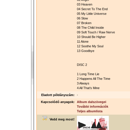
03 Heaven
04 Secret To The End
05 My Little Universe
06 Slow
07 Broken
08 The Child Inside
09 Soft Touch / Raw Nerve
10 Should Be Higher
11 Alone
12 Soothe My Soul
13 Goodbye
DISC 2
1 Long Time Lie
2 Happens All The Time
3 Always
4 All That’s Mine
Eladott példányszám:
-
Kapcsolódó anyagok:
Album dalszövegei
További információk
Teljes albumlista
Vedd meg most!