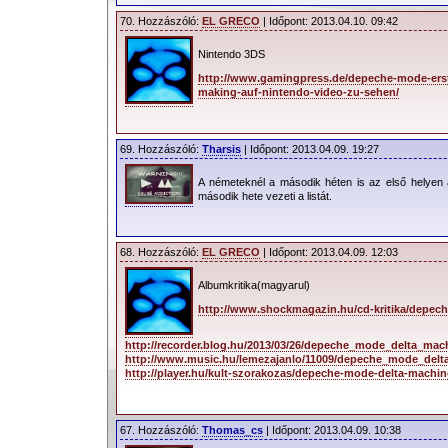
70. Hozzászóló:
EL GRECO
| Időpont: 2013.04.10. 09:42
Nintendo 3DS
http://www.gamingpress.de/depeche-mode-ers
making-auf-nintendo-video-zu-sehen/
69. Hozzászóló:
Tharsis
| Időpont: 2013.04.09. 19:27
A németeknél a második héten is az első helyen
második hete vezeti a listát.
68. Hozzászóló:
EL GRECO
| Időpont: 2013.04.09. 12:03
Albumkritika(magyarul)
http://www.shockmagazin.hu/cd-kritika/depec
http://recorder.blog.hu/2013/03/26/depeche_mode_delta_mach
http://www.music.hu/lemezajanlo/11009/depeche_mode_del
http://player.hu/kult-szorakozas/depeche-mode-delta-machine
67. Hozzászóló:
Thomas_cs
| Időpont: 2013.04.09. 10:38