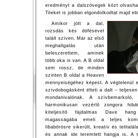
eredményt a dalszövegek közt olvasha
Titeket is jobban elgondolkodtat majd e
Amikor jött a dal,
rozsdás kés döfésével
talált szíven. Már az első
meghallgatás után
beleszerettem, aminek
több oka is van. A B oldal
sem rossz, de minden
szinten B oldal a Heaven
mennyeiségéhez képest. A végtelenül 
szívdobogásként élteti a dalt – teljesen
mondanivalónak. A szívbemarkoló, 
harmonikusan vezérlő zongora hibá
kiteljesítő fájdalmas Dave hang
magasságába emeli a teljes kompo
libabőrösre sikerült, kreatív és telitalá
és annak ide teremtett hangja is. A s