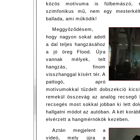
közös motívuma is fülbemászó,
szimfonikus mű, nem egy mesterkélt
ballada, ami működik!
Meggyőződésem,
hogy nagyon sokat adott
a dal teljes hangzásához
a jó öreg Flood. Újra
vannak mélyek, telt
hangzás, finom
visszhanggal kísért tér. A
pattogó, apró
motívumokkal tűzdelt dobszekció kicsi
remekül összevág az analóg recsegő 
recsegés most sokkal jobban ki lett do
hallgatni módot az autóban. A két korá
elvérzett a hangmérnökök kezében.
Aztán megjelent a
videó, mely újra a