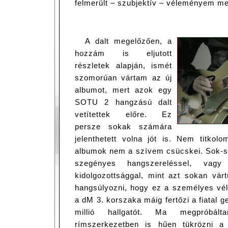
felmerült – szubjektív – véleményem m
A dalt megelőzően, a
hozzám is eljutott
részletek alapján, ismét
szomorúan vártam az új
albumot, mert azok egy
SOTU 2 hangzású dalt
vetítettek előre. Ez
persze sokak számára
jelenthetett volna jót is. Nem titk
albumok nem a szívem csücskei. Sok-so
szegényes hangszereléssel, vagy
kidolgozottsággal, mint azt sokan várt
hangsúlyozni, hogy ez a személyes vé
a dM 3. korszaka máig fertőzi a fiatal g
millió hallgatót. Ma megpróbál
rímszerkezetben is hűen tükrözni a