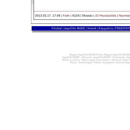
2013.02.17. 17:48 |
Faith
| 62241 Olvasás |
32 Hozzászólás
|
Nyomta
Főoldal
|
depeCHe MODE
|
Videók
|
Képgaléria
|
FREESTATE
Magyar depeCHe MODE Portál
|
Magyar depeCHe MODE 
depeCHe MODE - Albumok
|
depeCHe MODE - Kislemezek
|
dep
Martin Lee Gore - Dalszövegek
|
Dave Gahan - Albumok
|
Dave G
Recoil - Dalszövegek
|
Videók
|
Képgaléria
|
Devotee Map