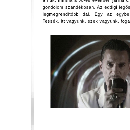
a fiúk, mintha a 90-es években járnánk
gondolom szándékosan. Az eddigi legő
legmegrendítőbb dal. Egy az egyb
Tessék, itt vagyunk, ezek vagyunk, fogad