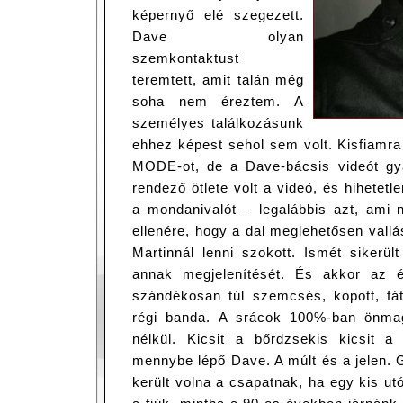
képernyő elé szegezett.
Dave olyan
szemkontaktust
teremtett, amit talán még
soha nem éreztem. A
személyes találkozásunk
ehhez képest sehol sem volt. Kisfiamr
MODE-ot, de a Dave-bácsis videót gya
rendező ötlete volt a videó, és hihetetl
a mondanivalót – legalábbis azt, ami 
ellenére, hogy a dal meglehetősen vall
Martinnál lenni szokott. Ismét sikerül
annak megjelenítését. És akkor az 
szándékosan túl szemcsés, kopott, fát
régi banda. A srácok 100%-ban önmag
nélkül. Kicsit a bőrdzsekis kicsit a 
mennybe lépő Dave. A múlt és a jelen.
került volna a csapatnak, ha egy kis u