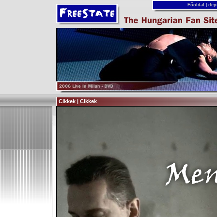
Főoldal
|
dep
Cikkek | Cikkek