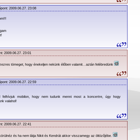
őpont: 2009.06.27. 23:08
m!!!
agam
t!
nt: 2009.06.27. 23:01
tízezres tömeget, hogy énekeljen nekünk élőben valamit…aztán felébredünk
őpont: 2009.06.27. 22:59
 felhívjuk mobilon, hogy nem tudunk menni most a koncertre, úgy hogy
nk valahol!
TATE.hu készítette, ez nem azonos a hivatalos verzióval. Több oldal
an szintén általunk készített posztert, ezért fontos megjegyezni, hogy az
sem a hivatalos verzió volt.
nt: 2009.06.27. 22:41
örülnéz és ha nem látja Nikit és Kendrát akkor visszamegy az öltözőjébe.