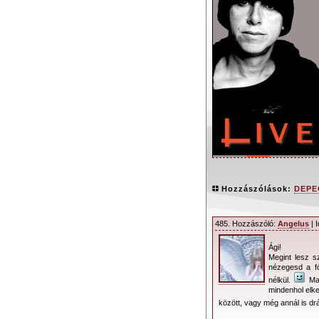
Hozzászólások:
DEPEC
485. Hozzászóló:
Angelus
| 
Ági!
Ismét Budapeste
Megint lesz s
nézegesd a fó
előtt már kapható
nélkül.
Maj
Európában rekordok
mindenhol elke
23-án tartandó buda
között, vagy még annál is d