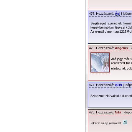
476. Hozzászóló:
Ági
| Időpon
Segítséget szeretnék kérni
képekben)akkor légyszi küld
Az e-mail címem:agi1215@cit
475. Hozzászóló:
Angelus
| 
Álló jegy már 
rendszert fris
eladottnak vo
474. Hozzászóló:
0919
| Időp
Sziasztok!Ha valaki tud esetle
473. Hozzászóló:
Niki
| Időpo
Inkább szép álmokat!