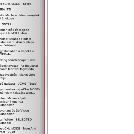
epeCHe MODE - SPIRIT
JRA ITT!
elta Machine: Isteni színjáték
3 énekben
ENNYEI
inden idők tíz legjobb
epeCHe MODE dala
nother Strange Hour in
udapest / Exkluzív interjú
an Wilderrel
gy stúdióban a depeCHe
ODE-dal!
oldog születésnapot Dave!
épek tavasza - Az Industrial
ooom fesztivál folytatódik
jraegyesülés - Martin Gore
terjú!
lső hallásra - VCMG: “Ssss”
gy darabka depeCHe MODE-
örténelem kalapács alatt…
obert Marlow - újabb
asildon-i legenda
udapesten
ovenant és De/Vision
udapesten!
lan Wilder - SELECTED -
udapest
epeCHe MODE - Meet And
reet - 2010