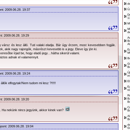
ítés 2008. október 28-án 10 órakor kezdődik. 40.000 jegy vár
d
 a leggyorsabb 3.000 vásárló állhat a színpadhoz legközelebb eső
Ú
ont: 2009.06.28. 19:37
.900,- és 18.500,- forint közötti áron kaphatóak.
D
1
zata felkészülten várja az előzetes érdeklődés alapján az AC/DC-
M
t, most az interneten keresztül is zavartalan és folyamatos
M
d
nt: 2009.06.28. 19:29
A
B
Al
g vársz és lesz álló. Tuti valaki eladja. Bár úgy érzem, most kevesebben fogják.
, akik nagy rajongók, másrészt kevesebb is a jegy. Eleve így jön ki.
E
M
 keresőbe írjad be, hogy eladó jegy…hátha sikerül valami.
:
2009.06.23.
biztos adnak el valamennyit.
B
:
20:00
G
B
:
Budapest, Puskás Ferenc Stadion (volt Népstadion)
Ú
ont: 2009.06.28. 19:24
in
(Bp. XIV., Istvánmezei út 1-3.)
E
llók elfogytak!Nem tudom mi lesz ?!!!!!
:
www.ticketpro.hu
E
t
:
Ticketpro hálózat
R
B
nt: 2009.06.28. 19:20
:
Live Nation
B
C
:
Ticketpro
. Ha nekünk nincs jegyünk, akkor kinek van?
B
A
:
40.000
B
d
:
18.500,- Ft – kiemelt álló [3.000 darab]
őpont: 2009.06.28. 19:04
G