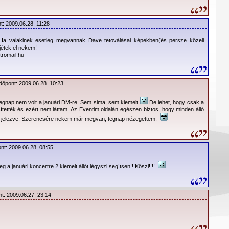
t: 2009.06.28. 11:28
!Ha valakinek esetleg megvannak Dave tetoválásai képekben(és persze közeli
jétek el nekem!
romail.hu
Időpont: 2009.06.28. 10:23
tegnap nem volt a januári DM-re. Sem sima, sem kiemelt
De lehet, hogy csak a
sítették és ezért nem láttam. Az Eventim oldalán egészen biztos, hogy minden álló
lt jelezve. Szerencsére nekem már megvan, tegnap nézegettem.
ont: 2009.06.28. 08:55
g a januári koncertre 2 kiemelt állót légyszi segítsen!!!Köszi!!!!
nt: 2009.06.27. 23:14