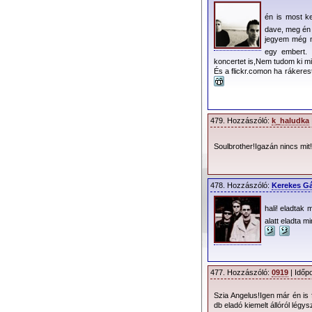
én is most 
dave, meg é
jegyem még n
egy embert. 
koncertet is,Nem tudom ki miv
És a flickr.comon ha rákeres
Turné információk
Sajtótájékoztató
479. Hozzászóló:
k_haludka
Soulbrother!Igazán nincs mit
A stadion kiosztás
felbontásban is megt
478. Hozzászóló:
Kerekes G
hali! eladtak 
alatt eladta 
477. Hozzászóló:
0919
| Időp
Szia Angelus!Igen már én is 
db eladó kiemelt állóról légy