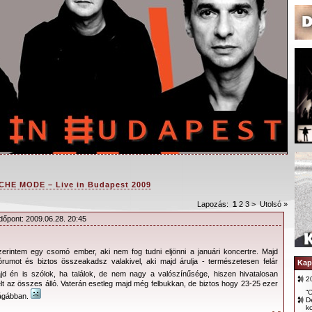
HE MODE – Live in Budapest 2009
Lapozás:
1
2
3
>
Utolsó »
Időpont: 2009.06.28. 20:45
n a depeCHe MODE! Fél évvel a turné indulása
zerintem egy csomó ember, aki nem fog tudni eljönni a januári koncertre. Majd
rumot és biztos összeakadsz valakivel, aki majd árulja - természetesen felár
ak a jegyek az együttes koncertjeire. Egész
Kap
d én is szólok, ha találok, de nem nagy a valószínűsége, hiszen hivatalosan
at dönt a jegyek eladása. Végre a 2009. június
2
lt az összes álló. Vaterán esetleg majd még felbukkan, de biztos hogy 23-25 ezer
pesti koncert jegyei is megvásárolhatóak!
“O
rágábban.
D
k