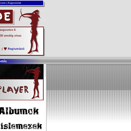
rum
|
Kapcsolat
 augusztus 6.
 35 vendég olvas
s
|
Regisztráció
detés