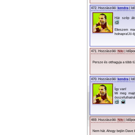
472. Hozzászóló:
kendra
| Id
Hát szép álo
Elteszem m
holnapra!Jó éj
471. Hozzászóló:
Niki
| Időpo
Persze és otthagyja a több 
470. Hozzászóló:
kendra
| Id
Így van!
Mi meg majd
összefuthatná
A posztert a FREES
használta fel a korább
469. Hozzászóló:
Niki
| Időpo
Nem hát. Ahogy bejön Dave k