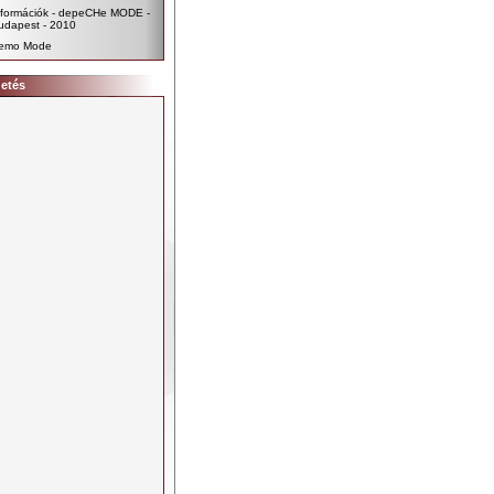
nformációk - depeCHe MODE -
udapest - 2010
emo Mode
detés