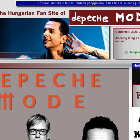
Főoldal
|
depeCHe MODE
|
Videók
|
Képgaléria
|
FREESTATE cuccok
|
Fó
Csütörtök, 2026.
Jelenleg 0 tag és
minket.
Belépé
Hir