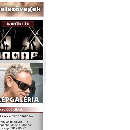
csolódó cikkek
0 éves a FREESTATE.hu
hh, white gloves!” - a
epeche Mode budapesti
oncertje 2017.05.22.