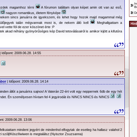
11.500,- Ft – álló
I
B
kezdek magamhoz térni
A fórumon találtam olyan képet amin ott van az eső,
17.900,- Ft – ülő
n
nagyon romantikus, életem fényképe
D
ekem sincs januárra de igyekszem, és lehet hogy hozok majd magammal még
14.900,- Ft – ülő
ülőjegyek talán mégvannak most is, de nekem álló kell
Meghallgattam a
Hir
el vette föl de ezer köszönet érte :P
9.900,- Ft – ülő
tek akad néhány gyönyörűséges kép David tetoválásairól is amikor kijött a kifutóra
:
Tour of the Universe - EU
:
Online sajtótájékoztató
| Időpont: 2009.06.28. 14:55
!
a a megfelelő jegyárakkal a következő képre kattintva nagyobb
ekinthető.
ábor
| Időpont: 2009.06.28. 14:14
minden állót a januárira sajnos! A Vaterán 22-ért volt egy neppernek 6db de egy hét
mindet. Én személyesen hívtam fel 4 jegyirodát és NINCS NINCS és NINCS
ont: 2009.06.28. 13:06
felkutattam mindent jegyért de mindenhol elfogytak de esetleg ha hallasz valahol 2
szi szólj!Köszi!iwiwen is megtalálsz:(Nyisztor Zsuzsanna)