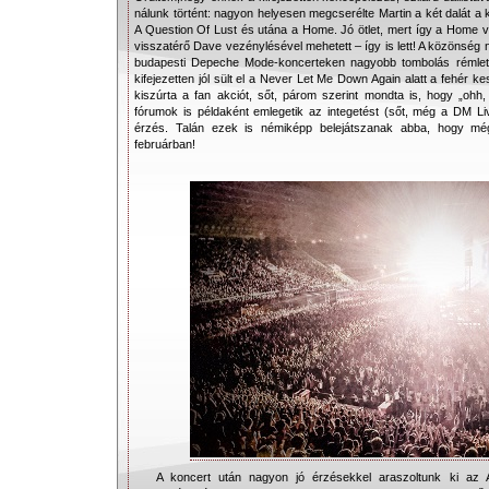
nálunk történt: nagyon helyesen megcserélte Martin a két dalát a k
A Question Of Lust és utána a Home. Jó ötlet, mert így a Home
visszatérő Dave vezénylésével mehetett – így is lett! A közönség 
budapesti Depeche Mode-koncerteken nagyobb tombolás rémle
kifejezetten jól sült el a Never Let Me Down Again alatt a fehér k
kiszúrta a fan akciót, sőt, párom szerint mondta is, hogy „ohh, 
fórumok is példaként emlegetik az integetést (sőt, még a DM Live
érzés. Talán ezek is némiképp belejátszanak abba, hogy m
februárban!
A koncert után nagyon jó érzésekkel araszoltunk ki az Ar