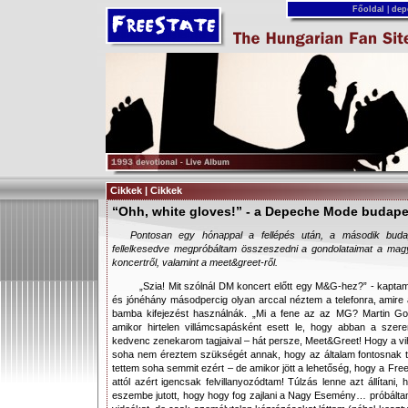
Főoldal
|
dep
Cikkek | Cikkek
“Ohh, white gloves!” - a Depeche Mode budapes
Pontosan egy hónappal a fellépés után, a második budap
fellelkesedve megpróbáltam összeszedni a gondolataimat a ma
koncertről, valamint a meet&greet-ről.
„Szia! Mit szólnál DM koncert előtt egy M&G-hez?” - kapt
és jónéhány másodpercig olyan arccal néztem a telefonra, amire 
bamba kifejezést használnák. „Mi a fene az az MG? Martin G
amikor hirtelen villámcsapásként esett le, hogy abban a sze
kedvenc zenekarom tagjaival – hát persze, Meet&Greet! Hogy a vi
soha nem éreztem szükségét annak, hogy az általam fontosnak tar
tettem soha semmit ezért – de amikor jött a lehetőség, hogy a Free
attól azért igencsak felvillanyozódtam! Túlzás lenne azt állítan
eszembe jutott, hogy hogy fog zajlani a Nagy Esemény… próbálta