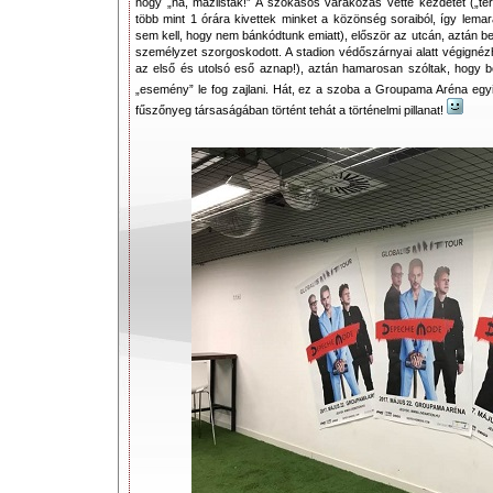
hogy „na, mázlisták!” A szokásos várakozás vette kezdetét („t
több mint 1 órára kivettek minket a közönség soraiból, így lem
sem kell, hogy nem bánkódtunk emiatt), először az utcán, aztán be
személyzet szorgoskodott. A stadion védőszárnyai alatt végignéz
az első és utolsó eső aznap!), aztán hamarosan szóltak, hogy 
„esemény” le fog zajlani. Hát, ez a szoba a Groupama Aréna egy
fűszőnyeg társaságában történt tehát a történelmi pillanat!