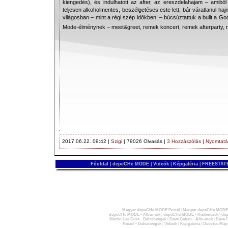
kiengedés), és indulhatott az after, az ereszdelahajam – amib
teljesen alkoholmentes, beszélgetéses este lett, bár váratlanul haj
világosban – mint a régi szép időkben! – búcsúztattuk a bulit a 
Mode-élménynek – meet&greet, remek koncert, remek afterparty, 
2017.06.22. 09:42 |
Szigi
| 79026 Olvasás |
3 Hozzászólás
|
Nyomtatá
Főoldal
|
depeCHe MODE
|
Videók
|
Képgaléria
|
FREESTATE
Magyar depeCHe MODE Portál
|
Magyar depeCHe MODE 
depeCHe MODE - Albumok
|
depeCHe MODE - Kislemezek
|
dep
Martin Lee Gore - Dalszövegek
|
Dave Gahan - Albumok
|
Dave G
Recoil - Dalszövegek
|
Videók
|
Képgaléria
|
Devotee Map