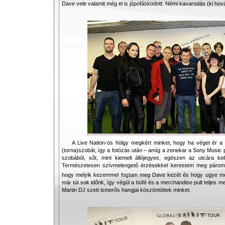
Dave vele valamit még el is jópofáskodott. Némi kavarodás (ki hová 
A Live Nation-ös hölgy megkért minket, hogy ha véget ér a 
(torna)szobát, így a fotózás után – amíg a zenekar a Sony Music pl
szobából, sőt, mint kiemelt állójegyes, egészen az utcára ke
Természetesen szívmelengető érzésekkel kerestem meg pároma
hogy melyik kezemmel fogtam meg Dave kezét és hogy ugye m
már túl sok időnk, így végül a büfé és a merchandise pult teljes 
Martin DJ szett ismerős hangjai köszöntöttek minket.