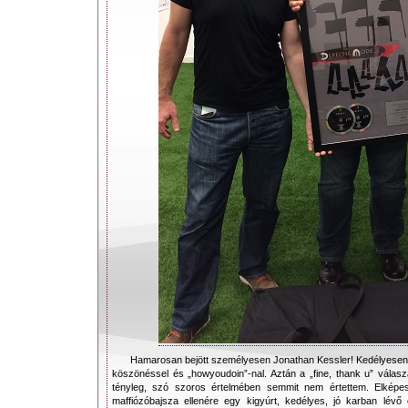
Hamarosan bejött személyesen Jonathan Kessler! Kedélyesen k
köszönéssel és „howyoudoin”-nal. Aztán a „fine, thank u” válas
tényleg, szó szoros értelmében semmit nem értettem. Elképe
maffiózóbajsza ellenére egy kigyúrt, kedélyes, jó karban lév