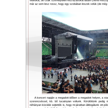
videókat, de csak személytelen kézrázásokat láttam (néhol kesz
már az sem lesz rossz, hogy egy szobában leszek velük (de még 
A koncert napján a megadott időben a megadott helyen, a sta
szerencséssel, kb. bő tucatnyian voltunk. Körülöttünk pedig 
néhányan közülük sejtették is, hogy mi járatban álldogálunk ott pók