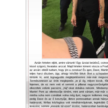
Aztán hirtelen eljött, amire vártunk! Egy ázsiai beütésű, csinos
kissé szigorú, hivatalos arccal. Majd hirtelen kiment vissza a Frad
az arcán: ebből tudtam, hogy jön a zenekar! És igen, Dave, Martin
teljes harci díszben, úgy, ahogy később láttuk őket a színpadon
törtünk ki, amit legnagyobb meglepetésemre már-már megszep
Természetesen az örök meglepetés „te jó ég, milyen kicsik, főle
fejemen, de ez nem vett el semmit a pillanat nagyszerűségébő
elkezdtek velünk pacsizni, „háj”-okat dobálva nekünk. Mindann
Martin! Pont az ellenkezője történt, mint amit vártam, már-már 
mintha soha nem csináltak volna még ilyet, nagyon kellemes megl
pedig Dave és az ő kesztyűje, illetve pontosabban annak hiánya 
határozott, férfias kézfogása volt mindhármójuknak, leginkább
lenézést, semmi „essünk túl ezen” érzést, határozottan barátságo