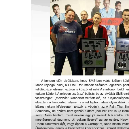
A koncert előtt elvállaltam, hogy SMS-ben valós időben küld
Mode rajongói oldal, a HOME fórumának számára, egészen ponto
túlfűtött üzeneteimet, ezúton is köszönet neki! A stadionon belül n
tudtam küldeni. A teljesen „száraz” bulizás és az elvállalt SMS-ez
visszafogott, „mozizós” koncertet vetített elő, és tulajdonképpen 
élveztem a koncertet, teljesen szintet léptek nálam olyan dalok
idézet nekem kifejezetten tetszik a végén!), az A Pain That I’
Somebody, de ezúttal nem igazán tudtam „belülre” kerülni (a kiemel
sem). Nem bántam, mivel nekem egy jól sikerült buli sokkal tö
meet&greet-tel úgymond „ki voltam fizetve” aznap estére. Nagy 
Room albumverzióját, vagy éppen a Corrupt-ot, sose hittem volna,
Örültem,hogy ennek a kifejezetten koncepciózus, szilárd dallistá