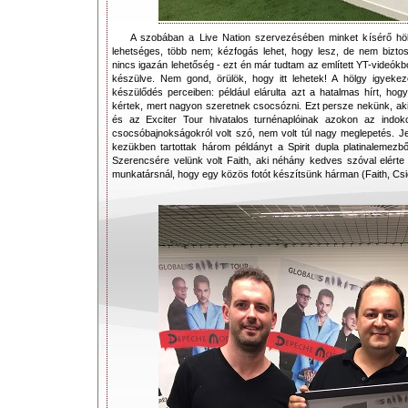
A szobában a Live Nation szervezésében minket kísérő höl
lehetséges, több nem; kézfogás lehet, hogy lesz, de nem biztos 
nincs igazán lehetőség - ezt én már tudtam az említett YT-videókbó
készülve. Nem gond, örülök, hogy itt lehetek! A hölgy igyekeze
készülődés perceiben: például elárulta azt a hatalmas hírt, hog
kértek, mert nagyon szeretnek csocsózni. Ezt persze nekünk, ak
és az Exciter Tour hivatalos turnénaplóinak azokon az indoko
csocsóbajnokságokról volt szó, nem volt túl nagy meglepetés. Je
kezükben tartottak három példányt a Spirit dupla platinalemezből
Szerencsére velünk volt Faith, aki néhány kedves szóval elérte
munkatársnál, hogy egy közös fotót készítsünk hárman (Faith, Csic