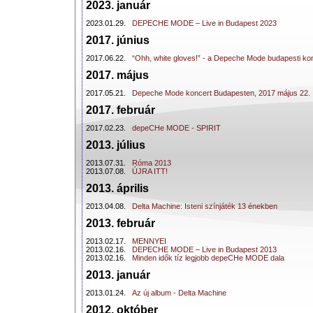
2023. január
2023.01.29.
DEPECHE MODE – Live in Budapest 2023
2017. június
2017.06.22.
“Ohh, white gloves!” - a Depeche Mode budapesti kon
2017. május
2017.05.21.
Depeche Mode koncert Budapesten, 2017 május 22.
2017. február
2017.02.23.
depeCHe MODE - SPIRIT
2013. július
2013.07.31.
Róma 2013
2013.07.08.
ÚJRA ITT!
2013. április
2013.04.08.
Delta Machine: Isteni színjáték 13 énekben
2013. február
2013.02.17.
MENNYEI
2013.02.16.
DEPECHE MODE – Live in Budapest 2013
2013.02.16.
Minden idők tíz legjobb depeCHe MODE dala
2013. január
2013.01.24.
Az új album - Delta Machine
2012. október