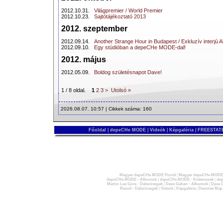
2012.10.31.
Világpremier / World Premier
2012.10.23.
Sajtótájékoztató 2013
2012. szeptember
2012.09.14.
Another Strange Hour in Budapest / Exkluzív interjú A
2012.09.10.
Egy stúdióban a depeCHe MODE-dal!
2012. május
2012.05.09.
Boldog születésnapot Dave!
1 / 8 oldal.
1
2
3
>
Utolsó »
2026.08.07. 10:57 | Cikkek száma: 160
Főoldal
|
depeCHe MODE
|
Videók
|
Képgaléria
|
FREESTATE
Magyar depeCHe MODE Portál
|
Magyar depeCHe MODE 
depeCHe MODE - Albumok
|
depeCHe MODE - Kislemezek
|
dep
Martin Lee Gore - Dalszövegek
|
Dave Gahan - Albumok
|
Dave G
Recoil - Dalszövegek
|
Videók
|
Képgaléria
|
Devotee Map