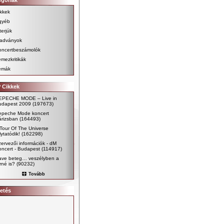
egóriák
kkek
gyéb
terjúk
iadványok
oncertbeszámolók
mezkritikák
émák
 Cikkek
EPECHE MODE – Live in
udapest 2009
(197673)
epeche Mode koncert
árizsban
(164493)
Tour Of The Universe
lytatódik!
(162298)
ervezői információk - dM
ncert - Budapest
(114917)
ave beteg… veszélyben a
rné is?
(90232)
Tovább
etés