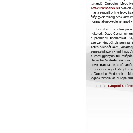
tartandó Depeche Mode-kon
www.livenation.hu
oldalon 
már a reggeli online jegyvásá
állójegyek mindig órák alatt e
normál állójegyet lehet majd v
Lezajlott a zenekar párizs
nyitottak. Dave Gahan elmond
a produceri feladatokat. 
szerzeményből, de sem az e
illetve a kiadót sem. Voltak
zenésztől azon kívül, hogy A
a vasfüggönyön túli fellépés
Depeche Mode-fanatikusokról
egyik francia újságíró arr
Franciaországból. Végül a raj
a Depeche Mode-nak a Metal
fognak zenélni az európai tur
Forrás:
Lángoló Gitáro