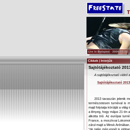
Cikkek | Interjúk
Sajtótájékoztató 201
A sajtótájékoztató vid
Sajtótájékoztató 2013
2013 tavaszán jelenik 
természetesen turnéval is 
majd folytatja körútját a vil
a lényeg, hogy május 21-én 
alkotta trió. Az európai turn
France, a moszkvai Lokomotiv
zárul majd a Minsk Arénában
“de talán még ennél is jobb