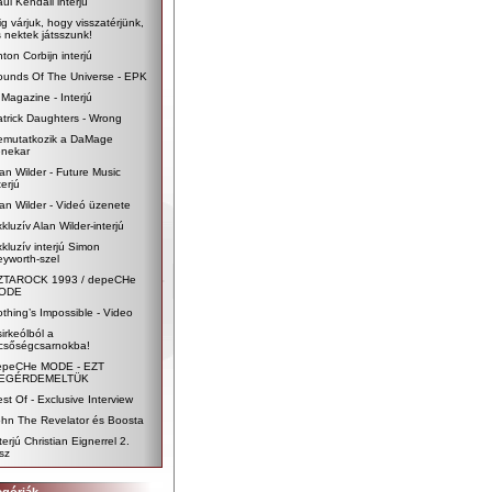
ul Kendall interjú
ig várjuk, hogy visszatérjünk,
 nektek játsszunk!
ton Corbijn interjú
ounds Of The Universe - EPK
Magazine - Interjú
trick Daughters - Wrong
emutatkozik a DaMage
enekar
an Wilder - Future Music
terjú
an Wilder - Videó üzenete
kluzív Alan Wilder-interjú
kluzív interjú Simon
yworth-szel
ZTAROCK 1993 / depeCHe
ODE
thing’s Impossible - Video
irkeólból a
icsőségcsarnokba!
epeCHe MODE - EZT
EGÉRDEMELTÜK
st Of - Exclusive Interview
ohn The Revelator és Boosta
terjú Christian Eignerrel 2.
sz