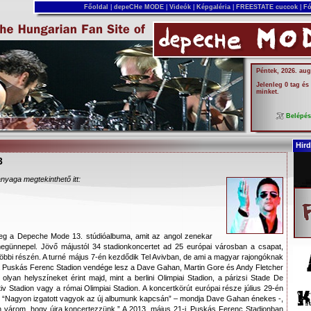
Főoldal
|
depeCHe MODE
|
Videók
|
Képgaléria
|
FREESTATE cuccok
|
Fó
Péntek, 2026. aug
Jelenleg 0 tag és
minket.
Belépé
Hird
3
eó anyaga megtekinthető itt:
meg a Depeche Mode 13. stúdióalbuma, amit az angol zenekar
megünnepel. Jövő májustól 34 stadionkoncertet ad 25 európai városban a csapat,
ág többi részén. A turné május 7-én kezdődik Tel Avivban, de ami a magyar rajongóknak
a Puskás Ferenc Stadion vendége lesz a Dave Gahan, Martin Gore és Andy Fletcher
é olyan helyszíneket érint majd, mint a berlini Olimpiai Stadion, a párizsi Stade De
 Stadion vagy a római Olimpiai Stadion. A koncertkörút európai része július 29-én
. “Nagyon izgatott vagyok az új albumunk kapcsán” – mondja Dave Gahan énekes -,
an várom, hogy újra koncertezzünk.” A 2013. május 21-i, Puskás Ferenc Stadionban