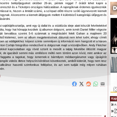
certre belépőjegyeket október 26-án, péntek reggel 7 órától lehet kapni a
keresztül és a Ticketpro országos hálózatában. A rajongóknak érdemes igyekezniük
rlással is, hiszen a limitált számú, a színpad előtti részre szóló úgynevezett kiemelt
lfogynak. A koncertre a kiemelt állójegyek mellett 4 különböző kategóriájú ülőjegyet és
ásárolni.
i sajtótájékoztatója, amit egy új dallal és a stúdiózás ideje alatt készült felvételekkel
ta, hogy hat hónapja kezdtek új albumon dolgozni, amin ismét Daniel Miller végezte
Saját bevallása szerint 5-6 számnak a megírásáért felelt Gahan a majdnem 20
lső kislemez, sem az album megjelenésének dátumát nem lehet tudni, ahogy címét
éppen az eddigiekhez képest szinte semmilyen új információ nem hangzott el a három
nton Corbijn fotográfus-rendezővel is dolgoznak majd a közeljövőben. Andy Fletcher
ekkel kapcsolatban egy rövid sztorit is mesélt a talpig feketébe öltözött magyar
, de igazából semmi más említésre méltó nem történt azon kívül, mint amikor az
ól faggatta a tagokat, hogy ismernek-e bármilyen médiaorgánumot vagy újságírót
ongók videós illetve helyszíni kérdései következtek, amiből kiderült, hogy nem lesz
licához hasonló szimfonikus fellépése, és azt sem tudják még milyen ruhában
nén.
k
Kap
A 
Dé
Ex