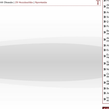
Pa
44 Olvasás |
29 Hozzászólás
|
Nyomtatás
Al
és
An
S
Q 
Pa
B
z
Al
in
Al
Ex
Ex
He
S
M
No
Cs
d
d
M
Be
J
In
ré