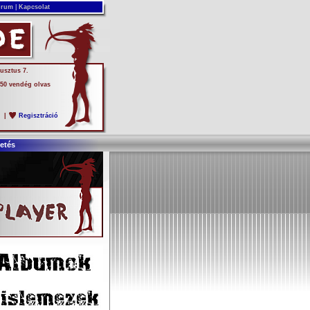
rum
|
Kapcsolat
usztus 7.
 50 vendég olvas
s
|
Regisztráció
etés