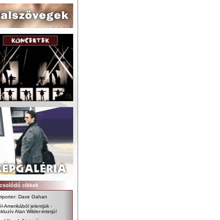
csolódó cikkek
riporter: Dave Gahan
l-Amerikából jelentjük -
kluzív Alan Wilder-interjú!