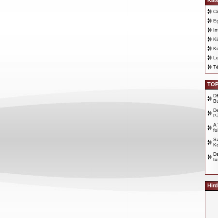
Kat
Ci
E
In
K
K
Le
T
TOP
D
B
D
P
A 
fo
Sz
Ko
D
tu
Hird