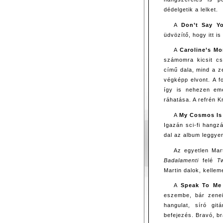
dédelgetik a lelket.
A
Don’t Say Y
üdvözítő, hogy itt i
A
Caroline’s M
számomra kicsit cs
című dala, mind a z
végképp elvont. A f
így is nehezen em
ráhatása. A refrén 
A
My Cosmos Is
Igazán sci-fi hangz
dal az album leggye
Az egyetlen Mar
Badalamenti
felé
T
Martin dalok, kelle
A
Speak To Me
eszembe, bár zenei
hangulat, síró git
befejezés. Bravó, br