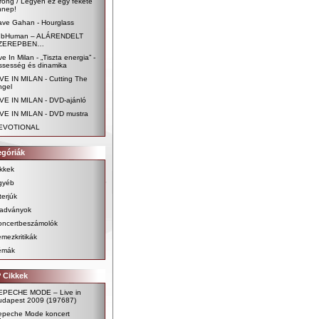
ong / Legyen ez egy fekete
nnep!
ave Gahan - Hourglass
ubHuman – ALÁRENDELT
ZEREPBEN…
ve In Milan - „Tiszta energia” -
issesség és dinamika
VE IN MILAN - Cutting The
ngel
IVE IN MILAN - DVD-ajánló
IVE IN MILAN - DVD mustra
EVOTIONAL
egóriák
kkek
gyéb
terjúk
iadványok
oncertbeszámolók
mezkritikák
émák
 Cikkek
EPECHE MODE – Live in
udapest 2009
(197687)
epeche Mode koncert