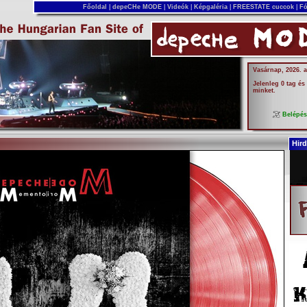
Főoldal
|
depeCHe MODE
|
Videók
|
Képgaléria
|
FREESTATE cuccok
|
Fó
Vasárnap, 2026. 
Jelenleg 0 tag és
minket.
Belépé
Hird