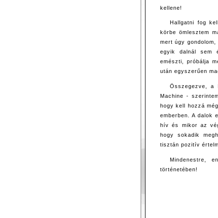
kellene!
Hallgatni fog k
körbe ömlesztem ma
mert úgy gondolom, a
egyik dalnál sem é
emészti, próbálja m
után egyszerűen mag
Összegezve, a M
Machine - szerinte
hogy kell hozzá még 
emberben. A dalok e
hív és mikor az vég
hogy sokadik megh
tisztán pozitív érte
Mindenestre, 
történetében!