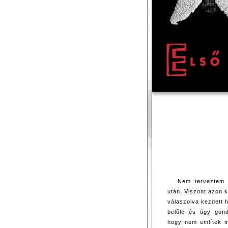
Nem terveztem 
után. Viszont azon
válaszolva kezdett 
belőle és úgy gon
hogy nem említek m