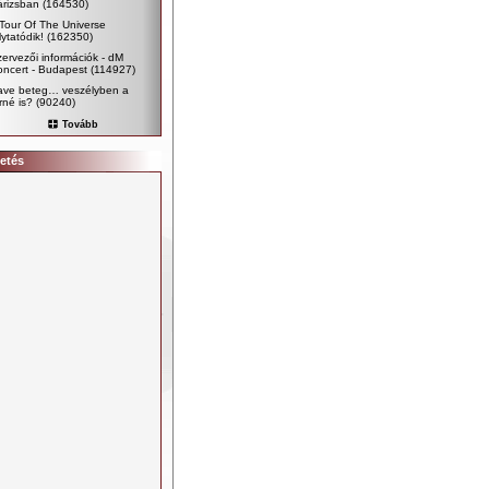
árizsban
(164530)
Tour Of The Universe
lytatódik!
(162350)
ervezői információk - dM
ncert - Budapest
(114927)
ave beteg… veszélyben a
rné is?
(90240)
Tovább
etés