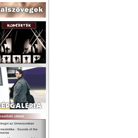
csolódó cikkek
ebegni az Univerzumban
mezkritika - Sounds of the
iverse