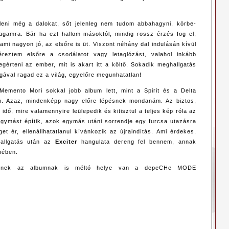
elleni még a dalokat, sőt jelenleg nem tudom abbahagyni, körbe-
gamra. Bár ha ezt hallom másoktól, mindig rossz érzés fog el,
mi nagyon jó, az elsőre is üt. Viszont néhány dal indulásán kívül
reztem elsőre a csodálatot vagy letaglózást, valahol inkább
egérteni az ember, mit is akart itt a költő. Sokadik meghallgatás
ával ragad ez a világ, egyelőre megunhatatlan!
emento Mori sokkal jobb album lett, mint a Spirit és a Delta
m. Azaz, mindenképp nagy előre lépésnek mondanám. Az biztos,
idő, mire valamennyire leülepedik és kitisztul a teljes kép róla az
gymást építik, azok egymás utáni sorrendje egy furcsa utazásra
et ér, ellenállhatatlanul kívánkozik az újraindítás. Ami érdekes,
allgatás után az
Exciter
hangulata dereng fel bennem, annak
lmében.
ennek az albumnak is méltó helye van a depeCHe MODE