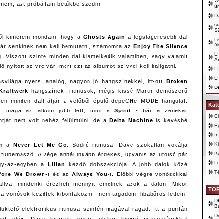
Wr
nem, azt próbáltam betűkbe szedni.
ü
D
s
S
ől kimerem mondani, hogy a
Ghosts Again
a legslágeresebb dal
Li
fr
már senkinek nem kell bemutatni, számomra az
Enjoy The Silence
LI
g. Viszont szinte minden dal kiemelkedik valamiben, vagy valamit
A
 nyitott szívre vár, mert ezt az albumot szívvel kell hallgatni.
L
L
svilága nyers, analóg, nagyon jó hangszínekkel, itt-ott
Broken
D
Kraftwerk
hangszínek, ritmusok, mégis kissé Martin-demószerű
en minden dalt átjár a velőből épülő depeCHe MODE hangulat.
Kat
nt maga az album jobb lett, mint a
Spirit
- bár a zenekar
Ci
ntját nem volt nehéz felülmúlni, de a
Delta Machine
is kevésbé
E
In
K
em a
Never Let Me Go
. Sodró ritmusa, Dave szokatlan vokálja
K
fülbemászó. A vége annál inkább érdekes, ugyanis az utolsó pár
Le
egy-az-egyben a
Lilian
kezdő dobszekciója. A jobb dalok közé
T
fore We Drown
-t és az
Always You
-t. Előbbi végre vonósokkal
 hallva, mindenki érezheti mennyit emelnek azok a dalon. Mikor
TOP
s a vonósok kezdtek kibontakozni - nem tagadom, libabőrös lettem!
D
B
lüktető elektronikus ritmusa szintén magával ragad. Itt a puritán
D
ont elég, Dave kitartott sorai, olykor kiugró magasságokkal