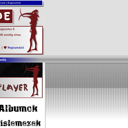
rum
|
Kapcsolat
augusztus 9.
 45 vendég olvas
s
|
Regisztráció
etés