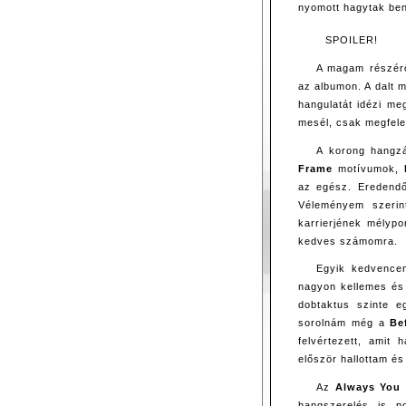
nyomott hagytak ben
SPOILER!
A magam részér
az albumon. A dalt 
hangulatát idézi me
mesél, csak megfelelő
A korong hangzá
Frame
motívumok,
az egész. Eredendő
Véleményem szeri
karrierjének mélypo
kedves számomra.
Egyik kedvenc
nagyon kellemes és 
dobtaktus szinte 
sorolnám még a
Be
felvértezett, amit
először hallottam é
Az
Always You
hangszerelés is p