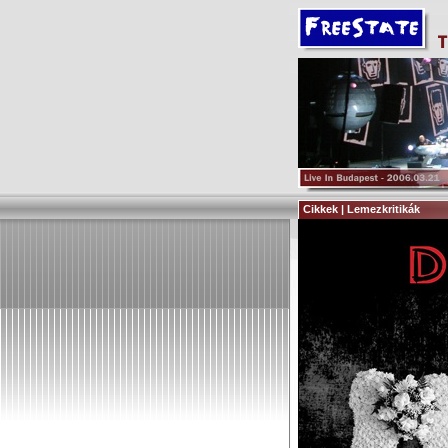
Cikkek | Lemezkritikák