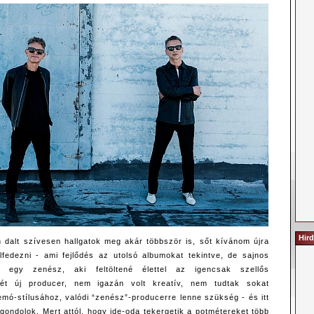
Hird
 dalt szívesen hallgatok meg akár többször is, sőt kívánom újra
felfedezni - ami fejlődés az utolsó albumokat tekintve, de sajnos
e egy zenész, aki feltöltené élettel az igencsak szellős
két új producer, nem igazán volt kreatív, nem tudtak sokat
emó-stílusához, valódi “zenész”-producerre lenne szükség - és itt
 gondolok. Mert attól, hogy ide-oda tekergetik a potmétereket több