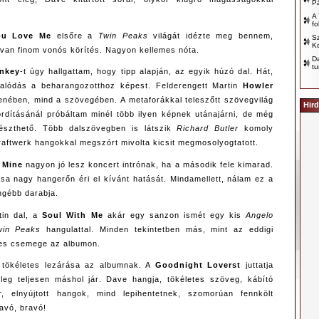
P
A 
fo
ou Love Me
elsőre a
Twin Peaks
világát idézte meg bennem,
Sz
Ko
s van finom vonós körítés. Nagyon kellemes nóta.
D
tu
onkey
-t úgy hallgattam, hogy tipp alapján, az egyik húzó dal. Hát,
alódás a beharangozotthoz képest. Felderengett Martin
Howler
enében, mind a szövegében. A metaforákkal teleszőtt szövegvilág
Hird
ordításánál próbáltam minél több ilyen képnek utánajárni, de még
észthető. Több dalszövegben is látszik
Richard Butler
komoly
Kraftwerk hangokkal megszórt mivolta kicsit megmosolyogtatott.
 Mine
nagyon jó lesz koncert intrónak, ha a második fele kimarad.
ása nagy hangerőn éri el kívánt hatását. Mindamellett, nálam ez a
ngébb darabja.
tin dal, a
Soul With Me
akár egy sanzon ismét egy kis
Angelo
win Peaks
hangulattal. Minden tekintetben más, mint az eddigi
mes csemege az albumon.
tökéletes lezárása az albumnak. A
Goodnight Loverst
juttatja
leg teljesen máshol jár. Dave hangja, tökéletes szöveg, kábító
ár, elnyújtott hangok, mind lepihentetnek, szomorúan fennkölt
avó, bravó!