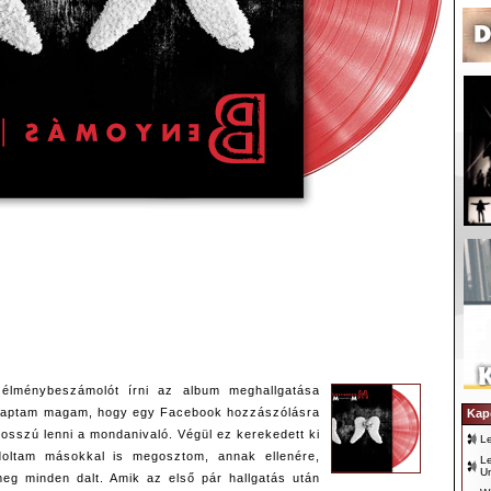
élménybeszámolót írni az album meghallgatása
 kaptam magam, hogy egy Facebook hozzászólásra
Kap
hosszú lenni a mondanivaló. Végül ez kerekedett ki
L
doltam másokkal is megosztom, annak ellenére,
Le
Un
eg minden dalt. Amik az első pár hallgatás után