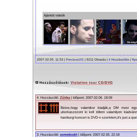
Ajánlott videók
2007.02.05. 11:53 |
Precious101
| 6211 Olvasás |
4 Hozzászólás
|
Nyo
Hozzászólások:
Violation tour CD/DVD
4. Hozzászóló:
Zútika
| Időpont: 2007.02.06. 18:09
Biztos,hogy valamikor kiadják,a DM most egy
uborkaszezont ki kell tölteni valamilyen kiadván
hamburgi koncert is DVD-n szerintem,it’s just a que
3. Hozzászóló:
somebodri
| Időpont: 2007.02.05. 22:18