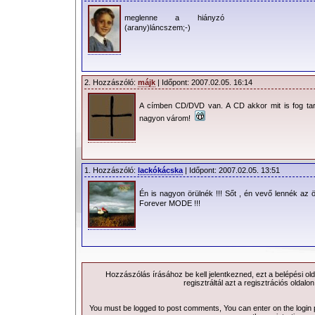
meglenne a hiányzó
(arany)láncszem;-)
2. Hozzászóló:
májk
| Időpont: 2007.02.05. 16:14
A címben CD/DVD van. A CD akkor mit is fog tar
nagyon várom!
1. Hozzászóló:
lackókácska
| Időpont: 2007.02.05. 13:51
Én is nagyon örülnék !!! Sőt , én vevő lennék az ö
Forever MODE !!!
Hozzászólás írásához be kell jelentkezned, ezt a
belépési
old
regisztráltál azt a
regisztrációs
oldalon
You must be logged to post comments, You can enter on the
login