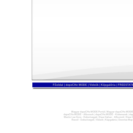
Főoldal
|
depeCHe MODE
|
Videók
|
Képgaléria
|
FREESTATE
Magyar depeCHe MODE Portál
|
Magyar depeCHe MODE 
depeCHe MODE - Albumok
|
depeCHe MODE - Kislemezek
|
dep
Martin Lee Gore - Dalszövegek
|
Dave Gahan - Albumok
|
Dave G
Recoil - Dalszövegek
|
Videók
|
Képgaléria
|
Devotee Map