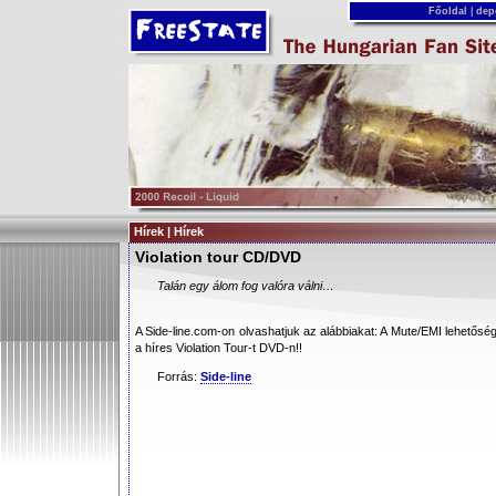
Főoldal
|
dep
Hírek | Hírek
Violation tour CD/DVD
Talán egy álom fog valóra válni…
A Side-line.com-on olvashatjuk az alábbiakat: A Mute/EMI lehetőség
a híres Violation Tour-t DVD-n!!
Forrás:
Side-line