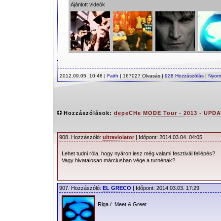
Ajánlott videók
2012.09.05. 10:48 |
Faith
| 167027 Olvasás |
928 Hozzászólás
|
Nyom
Hozzászólások:
depeCHe MODE Tour - 2013 - UPDA
908. Hozzászóló:
ultraviolator
| Időpont: 2014.03.04. 04:05
Lehet tudni róla, hogy nyáron lesz még valami fesztivál fellépés?
Vagy hivatalosan márciusban vége a turnénak?
907. Hozzászóló:
EL GRECO
| Időpont: 2014.03.03. 17:29
Riga / Meet & Greet