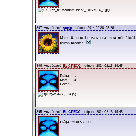
897. Hozzászóló:
sonic
| Időpont: 2014.02.20. 03:26
Martin üzenete ide vagy oda, most már felelőt
fellépni Kijevben.
896. Hozzászóló:
EL GRECO
| Időpont: 2014.02.13. 16:45
Prága /
Meet &
Greet 2.
895. Hozzászóló:
EL GRECO
| Időpont: 2014.02.13. 15:45
Prága / Meet & Greet