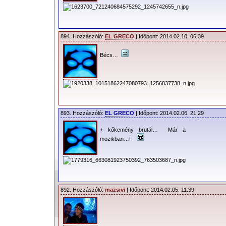
894. Hozzászóló:
EL GRECO
| Időpont: 2014.02.10. 06:39
Bécs…
893. Hozzászóló:
EL GRECO
| Időpont: 2014.02.06. 21:29
+ kőkemény brutál… Már a
mozikban…!
892. Hozzászóló:
mazsivi
| Időpont: 2014.02.05. 11:39