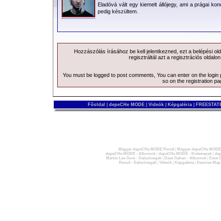
Eladóvá vált egy kiemelt állójegy, ami a prágai ko
pedig készültem.
Hozzászólás írásához be kell jelentkezned, ezt a
belépési
old
regisztráltál azt a
regisztrációs
oldalon
You must be logged to post comments, You can enter on the
login
so on the
registration p
Főoldal
|
depeCHe MODE
|
Videók
|
Képgaléria
|
FREESTATE
Magyar depeCHe MODE Portál
|
Magyar depeCHe MODE 
depeCHe MODE - Albumok
|
depeCHe MODE - Kislemezek
|
dep
Martin Lee Gore - Dalszövegek
|
Dave Gahan - Albumok
|
Dave G
Recoil - Dalszövegek
|
Videók
|
Képgaléria
|
Devotee Map