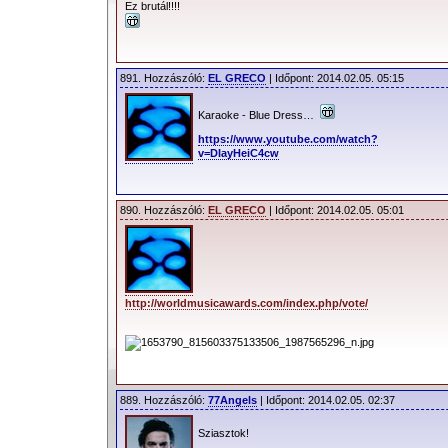
Ez brutál!!!!
891. Hozzászóló:
EL GRECO
| Időpont: 2014.02.05. 05:15
Karaoke - Blue Dress…
https://www.youtube.com/watch?
v=DIayHeiC4cw
890. Hozzászóló:
EL GRECO
| Időpont: 2014.02.05. 05:01
http://worldmusicawards.com/index.php/vote/
889. Hozzászóló:
77Angels
| Időpont: 2014.02.05. 02:37
Sziasztok!