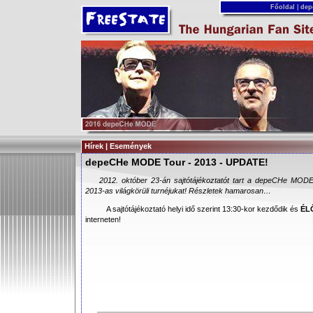
Főoldal
|
dep
Hírek | Események
depeCHe MODE Tour - 2013 - UPDATE!
2012. október 23-án sajtótájékoztatót tart a depeCHe MODE 
2013-as világkörüli turnéjukat! Részletek hamarosan…
A sajtótájékoztató helyi idő szerint 13:30-kor kezdődik és
ÉL
interneten!