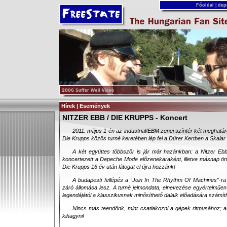
Főoldal
|
dep
Hírek | Események
NITZER EBB / DIE KRUPPS - Koncert
2011. május 1-én az industrial/EBM zenei színtér két meghatár
Die Krupps közös turné keretében lép fel a Dürer Kertben a Skalar
A két együttes többször is jár már hazánkban: a Nitzer Ebb
koncertezett a Depeche Mode előzenekaraként, illetve másnap önáll
Die Krupps 16 év után látogat el újra hozzánk!
A budapesti fellépés a “Join In The Rhythm Of Machines”-ra 
záró állomása lesz. A turné jelmondata, elnevezése egyértelműen j
legendájától a klasszikusnak minősíthető dalaik előadására számít
Nincs más teendőnk, mint csatlakozni a gépek ritmusához; az
kihagyni!