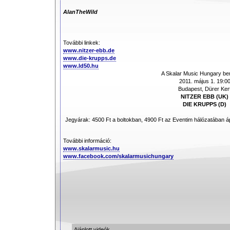
AlanTheWild
További linkek:
www.nitzer-ebb.de
www.die-krupps.de
www.ld50.hu
A Skalar Music Hungary bem
2011. május 1. 19:0
Budapest, Dürer Ker
NITZER EBB (UK)
DIE KRUPPS (D)
Jegyárak: 4500 Ft a boltokban, 4900 Ft az Eventim hálózatában ápr
További információ:
www.skalarmusic.hu
www.facebook.com/skalarmusichungary
Ajánlott videók