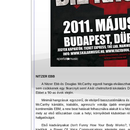
NITZER EBB
A Nitzer Ebb és Douglas McCarthy egyedi hangja elválaszthat
sem csökkenek egy fikarcnyit sem! A két chelmsfordi iskolatárs Da
Ebbet a ’80-as évek elején.
Minimál hangzásuk egyszerű, de elsöprő basszustémáikra és so
McCarthy kántálós, kiabálós, agresszív vokálja újabb energiatö
kontinentális EBM, a new beat hatásait felhasználva alakult ki a Ni
mely az első időszakban csak a helyi, környékbeli klubokban ré
hallgatóságot.
Első kiadványaikat (Isn’t Funny How Your Body Works?, 
kiadójuk, a Power Of Voice Communications jelentette meg, 