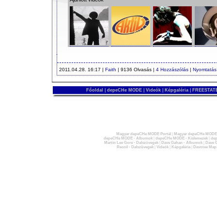
2011.04.28. 16:17 |
Faith
| 9136 Olvasás |
4 Hozzászólás
|
Nyomtatás
Főoldal
|
depeCHe MODE
|
Videók
|
Képgaléria
|
FREESTATE
Magyar depeCHe MODE Portál
|
Magyar depeCHe MODE 
depeCHe MODE - Albumok
|
depeCHe MODE - Kislemezek
|
dep
Martin Lee Gore - Dalszövegek
|
Dave Gahan - Albumok
|
Dave G
Recoil - Dalszövegek
|
Videók
|
Képgaléria
|
Devotee Map