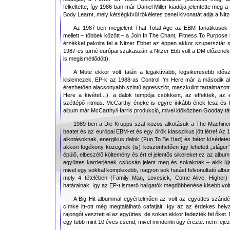
felkeltette, így 1986-ban már Daniel Miller kiadója jelentette meg 
Body Learnt, mely kétségkívül tökéletes zenei kivonatát adja a Nit
Az 1987-ben megjelent That Total Age az EBM fanatikusok a
mellett – többek között – a Join In The Chant, Fitness To Purpose 
érzékkel pakolta fel a Nitzer Ebbet az éppen akkor szupersztá
1987-es turné európai szakaszán a Nitzer Ebb volt a DM előzen
is megismétlődött).
A Mute ekkor volt talán a legaktívabb, legsikeresebb idős
kislemezek, EP-k az 1988-as Control I’m Here már a második al
érezhetően alacsonyabb szintű agressziót, maszkulint tartalmazott 
Here a kivétel…), a dalok tempója csökkent, az effektek, az el
széttépő ritmus. McCarthy éneke is egyre inkább ének lesz és 
album már McCarthy/Harris produkció, mivel időközben Gooday távo
1989-ben a Die Krupps-szal közös alkotásuk a The Machineri
beatet és az európai EBM-et és egy örök klasszikus jött létre! Az
alkotásoknak, energikus dalok (Fun To Be Had) és bátor kísérletezé
akkori fogékony közegnek (is) köszönhetően így lehetett „sláger
épülő, elbeszélő költemény és ért el jelentős sikereket ez az al
együttes karrierjének csúcsán jelent meg és sokaknak – akik ú
mivel egy sokkal komplexebb, nagyon sok hatást felvonultató album 
mely 4 tételében (Family Man, Lovesick, Come Alive, Higher)
határainak, így az EP-t ismerő hallgatók megdöbbenése kisebb volt
A Big Hit albummal egyértelműen az volt az együttes szán
címke itt-ott még megtalálható cafatjait, így az az érdekes hely
rajongót vesztett el az együttes, de sokan ekkor fedezték fel őket. E
egy több mint 10 éves csend, mivel mindenki úgy érezte: nem fejez