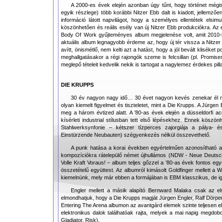
A 2000-es évek elején azonban úgy tűnt, hogy történet mégi
egyik részlege) több korábbi Nitzer Ebb dalt is kiadott, jellemző
információ látott napvilágot, hogy a személyes ellentétek elsim
köszönhetően és reális esély van új Nitzer Ebb produkciókra. Az
Body Of Work gyűjteményes album megjelenése volt, amit 2010-b
aktuális album legnagyobb érdeme az, hogy új tér vissza a Nitzer
avítt, önismétlő, nem kelti azt a hatást, hogy a jól bevált kliséket
meghallgatásakor a régi rajongók szeme is felcsillan (pl. Promis
meglepő tételeit kedvelik nekik is tartogat a nagylemez érdekes pilla
DIE KRUPPS
30 év nagyon nagy idő… 30 évet nagyon kevés zenekar él 
olyan kiemelt figyelmet és tiszteletet, mint a Die Krupps. A Jürgen
meg a három évtized alatt. A ’80-as évek elején a düsseldorfi acél
kísérleti industrial stílusban tett első lépésekhez. Ennek kösz
Stahlwerksynfonie – kétszer tízperces zajorgiája a pálya- és
Einstürzende Neubauten) szégyenkezés nélkül összevethető.
A punk hatása a korai években egyértelműen azonosítható a
kompozíciókra rátelepülő német újhullámos (NDW - Neue Deutsch
Volle Kraft Voraus! – album teljes gőzzel a ’80-as évek fontos egy
összetételű együttest. Az albumról kimásolt Goldfinger mellett a
kiemelnünk, mely már ebben a formájában is EBM klasszikus, de i
Engler mellett a másik alapító Bernward Malaka csak az e
elmondhatjuk, hogy a Die Krupps magját Jürgen Engler, Ralf Dörper 
Entering The Arena albumon az avantgárd elemek szinte teljesen el
elektronikus dalok találhatóak rajta, melyek a mai napig megdobo
Gladiator, Risk).