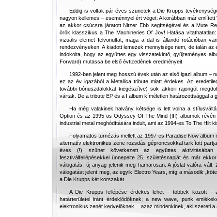
Eddig is voltak pár éves szünetek a Die Krupps tevékenység
nagyon kellemes – eseménnyel ért véget: A korábban már említett W
az akkor csúcsra járatott Nitzer Ebb segítségével és a Mute R
örök klasszikus a The Machineries Of Joy! Hatása vitathatatlan:
vizuális elemet felvonultat, maga a dal is állandó rotációban v
rendezvényeken. A kiadott lemezek mennyisége nem, de talán az el
indokolta, hogy az együttes egy visszatekintő, gyűjteményes al
Forward) mutassa be első évtizedének eredményeit.
1992-ben jelent meg hosszú évek után az első igazi album – n
ez az év igazából a Metallica tribute miatt érdekes. Az eredeti
további bónuszdalokkal kiegészítve) sok akkori rajongót megdö
vártak. De a tribute EP és a I album kíméletlen határozottsággal a gi
Ha még valakinek halvány kétsége is lett volna a stílusváltá
Option és az 1995-ös Odyssey Of The Mind (III) albumok révén 
industrial metal meghódítására indult, ami az 1994-es To The Hilt ki
Folyamatos turnézás mellett az 1997-es Paradise Now album má
alternatív elektronikus zene rozsdás géproncsokkal tarkított partj
éves (!) szünet következett az együttes aktivitásában
fesztiválfellépésekkel ünnepelte 25. születésnapját és már ekko
válogatás, új anyag jelenik meg hamarosan. A jóslat valóra vált
válogatást jelent meg, az egyik Electro Years, míg a második „köte
a Die Krupps két korszakát.
A Die Krupps fellépése érdekes lehet – többek között – 
határterületei iránt érdeklődőknek; a new wave, punk emlékeke
elektronikus zenét kedvelőknek… azaz mindenkinek, aki szereti a 