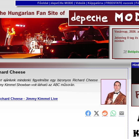
Főoldal
|
depeCHe MODE
|
Videók
|
Képgaléria
|
FREESTATE cuccok
|
Fó
Vasárnap, 2026. 
Jelenleg 0 tag és
minket.
Belépé
Hir
chard Cheese
st ajánlunk mindenki figyelmébe egy bizonyos Richard Cheese
immy Kimmel Showban volt látható az ABC műsorán.
Richard Cheese - Jimmy Kimmel Live