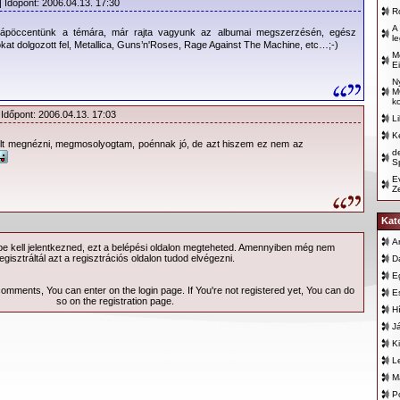
| Időpont: 2006.04.13. 17:30
R
A
rápöccentünk a témára, már rajta vagyunk az albumai megszerzésén, egész
l
kat dolgozott fel, Metallica, Guns’n'Roses, Rage Against The Machine, etc…;-)
M
E
N
M
k
 Időpont: 2006.04.13. 17:03
L
K
olt megnézni, megmosolyogtam, poénnak jó, de azt hiszem ez nem az
d
Sp
E
Z
Kat
A
 kell jelentkezned, ezt a
belépési
oldalon megteheted. Amennyiben még nem
egisztráltál azt a
regisztrációs
oldalon tudod elvégezni.
D
E
 comments, You can enter on the
login page
. If You're not registered yet, You can do
E
so on the
registration page
.
H
J
K
L
M
P