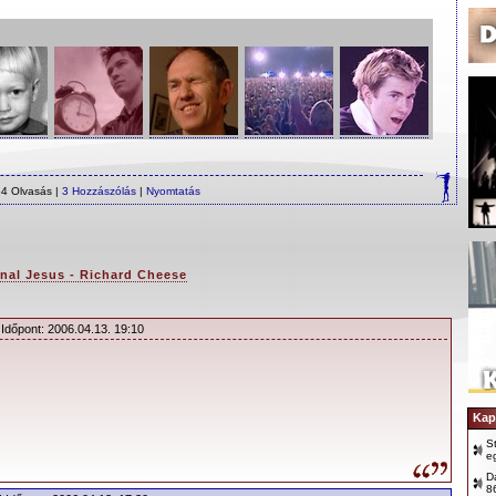
4 Olvasás |
3 Hozzászólás
|
Nyomtatás
nal Jesus - Richard Cheese
 Időpont: 2006.04.13. 19:10
Kap
S
e
D
8