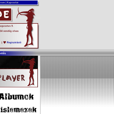
rum
|
Kapcsolat
augusztus 9.
 34 vendég olvas
s
|
Regisztráció
detés