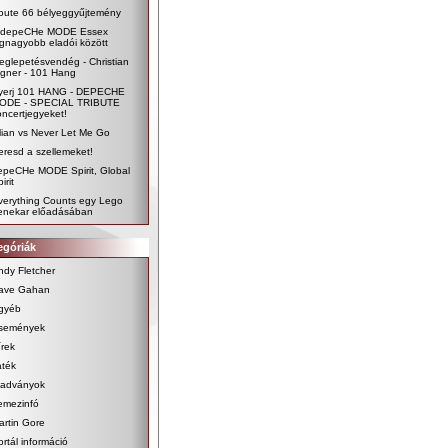
oute 66 bélyeggyűjtemény
 depeCHe MODE Essex
egnagyobb eladói között
eglepetésvendég - Christian
igner - 101 Hang
yerj 101 HANG - DEPECHE
ODE - SPECIAL TRIBUTE
oncertjegyeket!
ilian vs Never Let Me Go
eresd a szellemeket!
epeCHe MODE Spirit, Global
irit
verything Counts egy Lego
enekar előadásában
egóriák
ndy Fletcher
ave Gahan
gyéb
semények
írek
áték
iadványok
emezinfó
artin Gore
ortál információ