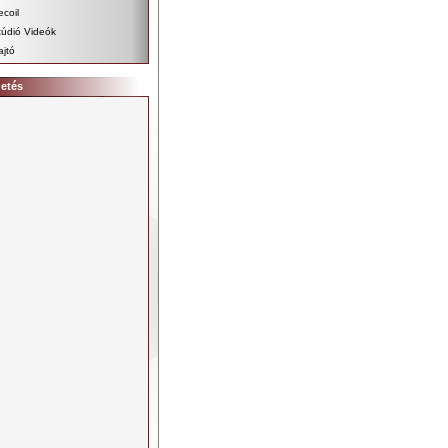
ecoil
túdió Videók
ajtó
detés