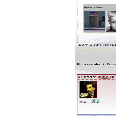
Ajánlott videók
2006.04.13. 10:48 |
Faith
| 625
Hozzászólások:
Perso
3. Hozzászóló:
Useless-girl
|
hmm….