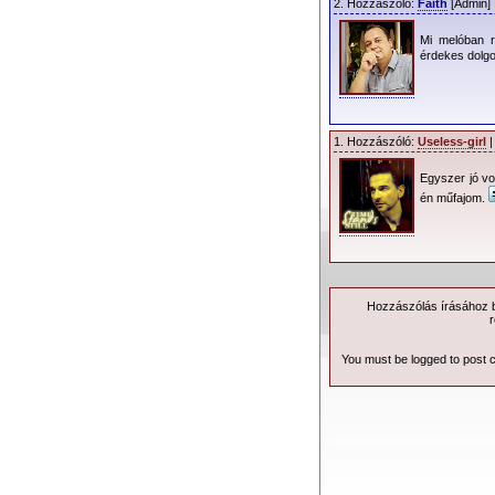
2. Hozzászóló:
Faith
[Admin] 
Mi melóban 
érdekes dolgo
1. Hozzászóló:
Useless-girl
|
Egyszer jó v
én műfajom.
Hozzászólás írásához be
r
You must be logged to post