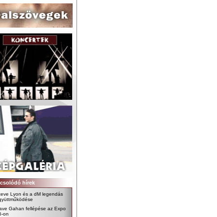
csolódó hírek
teve Lyon és a dM legendás
gyüttműködése
ave Gahan fellépése az Expo
6-on