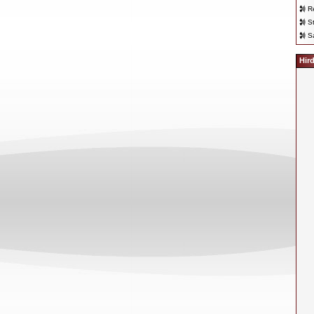
R
S
S
Hir