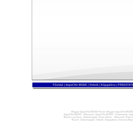
Főoldal
|
depeCHe MODE
|
Videók
|
Képgaléria
|
FREESTATE
Magyar depeCHe MODE Portál
|
Magyar depeCHe MODE 
depeCHe MODE - Albumok
|
depeCHe MODE - Kislemezek
|
dep
Martin Lee Gore - Dalszövegek
|
Dave Gahan - Albumok
|
Dave G
Recoil - Dalszövegek
|
Videók
|
Képgaléria
|
Devotee Map