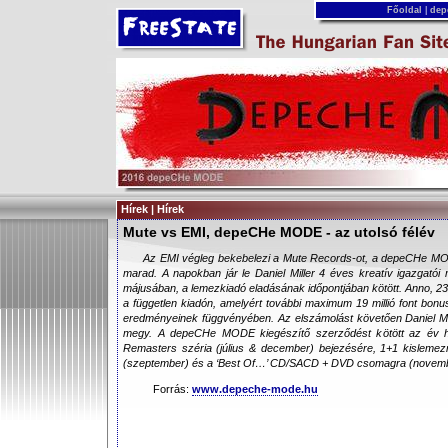
Főoldal
|
dep
Hírek | Hírek
Mute vs EMI, depeCHe MODE - az utolsó félév
Az EMI végleg bekebelezi a Mute Records-ot, a depeCHe MO
marad. A napokban jár le Daniel Miller 4 éves kreatív igazgatói
májusában, a lemezkiadó eladásának időpontjában kötött. Anno, 23 mi
a független kiadón, amelyért további maximum 19 millió font bonu
eredményeinek függvényében. Az elszámolást követően Daniel Mil
megy. A depeCHe MODE kiegészítő szerződést kötött az év há
Remasters széria (július & december) bejezésére, 1+1 kislemezre
(szeptember) és a ‘Best Of…’ CD/SACD + DVD csomagra (novemb
Forrás:
www.depeche-mode.hu