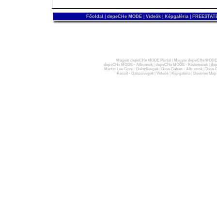
Főoldal
|
depeCHe MODE
|
Videók
|
Képgaléria
|
FREESTATE
Magyar depeCHe MODE Portál
|
Magyar depeCHe MODE 
depeCHe MODE - Albumok
|
depeCHe MODE - Kislemezek
|
dep
Martin Lee Gore - Dalszövegek
|
Dave Gahan - Albumok
|
Dave G
Recoil - Dalszövegek
|
Videók
|
Képgaléria
|
Devotee Map