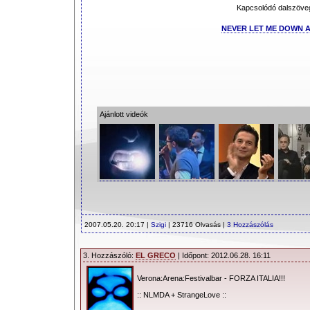
Kapcsolódó dalszöve
NEVER LET ME DOWN 
Ajánlott videók
2007.05.20. 20:17 |
Szigi
| 23716 Olvasás |
3 Hozzászólás
3. Hozzászóló:
EL GRECO
| Időpont: 2012.06.28. 16:11
Verona:Arena:Festivalbar - FORZA ITALIA!!!
:: NLMDA + StrangeLove ::