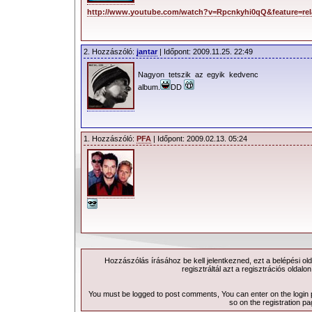
http://www.youtube.com/watch?v=Rpcnkyhi0qQ&feature=rel
2. Hozzászóló:
jantar
| Időpont: 2009.11.25. 22:49
Nagyon tetszik az egyik kedvenc
album.
DD
1. Hozzászóló:
PFA
| Időpont: 2009.02.13. 05:24
Hozzászólás írásához be kell jelentkezned, ezt a
belépési
old
regisztráltál azt a
regisztrációs
oldalon
You must be logged to post comments, You can enter on the
login
so on the
registration p