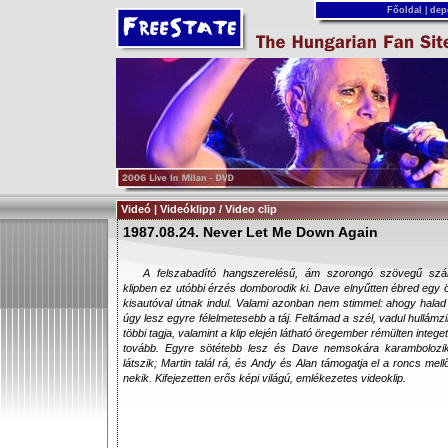
Főoldal
|
dep
Videó | Videóklipp / Video clip
1987.08.24. Never Let Me Down Again
A felszabadító hangszerelésű, ám szorongó szövegű szám
klipben ez utóbbi érzés domborodik ki. Dave elnyűtten ébred egy 
kisautóval útnak indul. Valami azonban nem stimmel: ahogy halad 
úgy lesz egyre félelmetesebb a táj. Feltámad a szél, vadul hullámz
többi tagja, valamint a klip elején látható öregember rémülten inte
tovább. Egyre sötétebb lesz és Dave nemsokára karambolozi
látszik; Martin talál rá, és Andy és Alan támogatja el a roncs mell
nekik. Kifejezetten erős képi világú, emlékezetes videoklip.