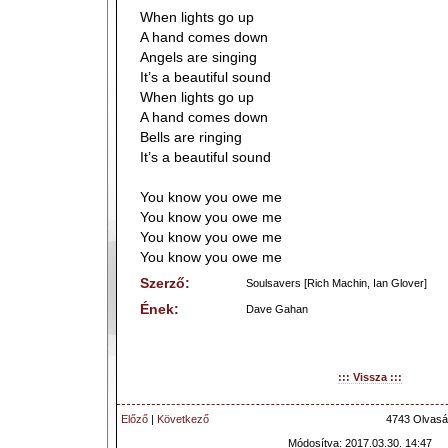
When lights go up
A hand comes down
Angels are singing
It’s a beautiful sound
When lights go up
A hand comes down
Bells are ringing
It’s a beautiful sound
You know you owe me
You know you owe me
You know you owe me
You know you owe me
Szerző:
Soulsavers [Rich Machin, Ian Glover]
Ének:
Dave Gahan
::: Vissza :::
Előző
|
Következő
4743 Olvasá
Módosítva: 2017.03.30. 14:47