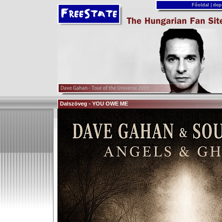
Főoldal
|
dep
Dalszöveg - YOU OWE ME