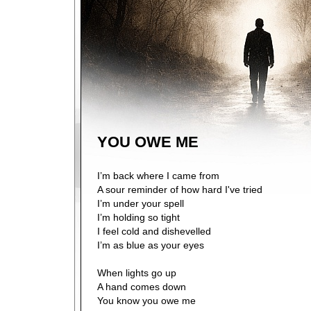
YOU OWE ME
I’m back where I came from
A sour reminder of how hard I've tried
I’m under your spell
I’m holding so tight
I feel cold and dishevelled
I’m as blue as your eyes
When lights go up
A hand comes down
You know you owe me