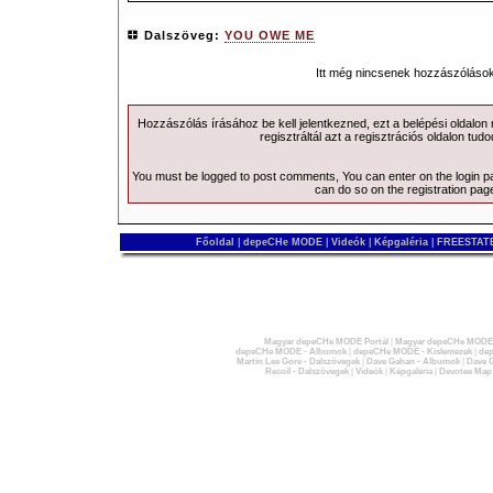
Dalszöveg:
YOU OWE ME
Itt még nincsenek hozzászólások
Hozzászólás írásához be kell jelentkezned, ezt a
belépési
oldalon
regisztráltál azt a
regisztrációs
oldalon tudo
You must be logged to post comments, You can enter on the
login 
can do so on the
registration pag
Főoldal
|
depeCHe MODE
|
Videók
|
Képgaléria
|
FREESTATE
Magyar depeCHe MODE Portál
|
Magyar depeCHe MODE 
depeCHe MODE - Albumok
|
depeCHe MODE - Kislemezek
|
dep
Martin Lee Gore - Dalszövegek
|
Dave Gahan - Albumok
|
Dave G
Recoil - Dalszövegek
|
Videók
|
Képgaléria
|
Devotee Map