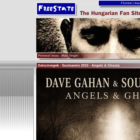
Főoldal
|
dep
Dalszövegek - Soulsavers 2015 - Angels & Ghosts