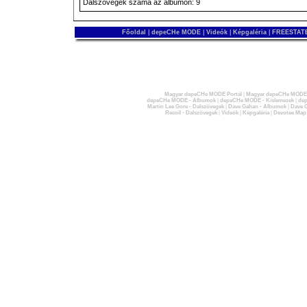
Dalszövegek száma az albumon: 9
Főoldal
|
depeCHe MODE
|
Videók
|
Képgaléria
|
FREESTATE
Magyar depeCHe MODE Portál
|
Magyar depeCHe MODE 
depeCHe MODE - Albumok
|
depeCHe MODE - Kislemezek
|
dep
Martin Lee Gore - Dalszövegek
|
Dave Gahan - Albumok
|
Dave G
Recoil - Dalszövegek
|
Videók
|
Képgaléria
|
Devotee Map