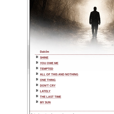
Dalcím
SHINE
YOU OWE ME
TEMPTED
ALL OF THIS AND NOTHING
ONE THING
DON’T CRY
LATELY
THE LAST TIME
MY SUN