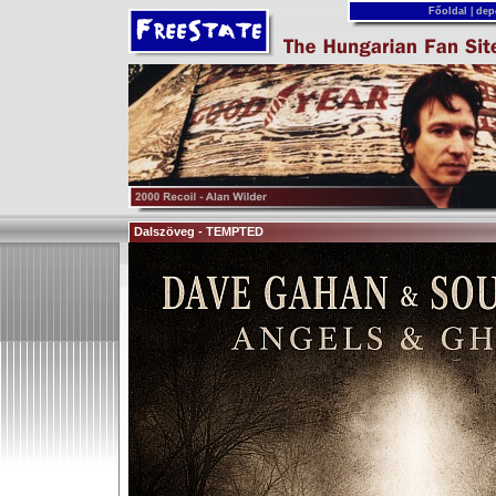
Főoldal
|
dep
Dalszöveg - TEMPTED