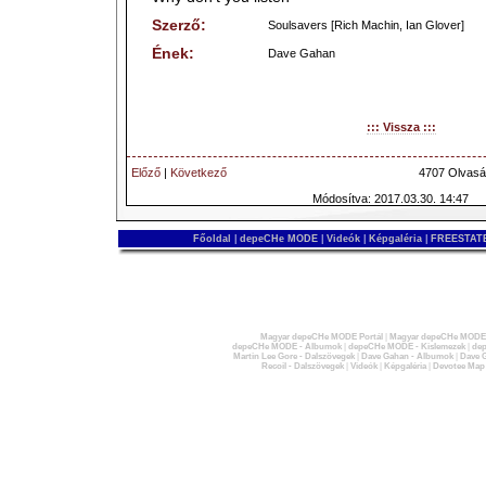
Szerző:
Soulsavers [Rich Machin, Ian Glover]
Ének:
Dave Gahan
::: Vissza :::
Előző
|
Következő
4707 Olvasá
Módosítva: 2017.03.30. 14:47
Főoldal
|
depeCHe MODE
|
Videók
|
Képgaléria
|
FREESTATE
Magyar depeCHe MODE Portál
|
Magyar depeCHe MODE 
depeCHe MODE - Albumok
|
depeCHe MODE - Kislemezek
|
dep
Martin Lee Gore - Dalszövegek
|
Dave Gahan - Albumok
|
Dave G
Recoil - Dalszövegek
|
Videók
|
Képgaléria
|
Devotee Map