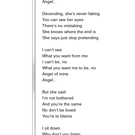
Angel...
Decending, she’s never faking
You can see her eyes
There’s no mistaking
She knows where the end is
She says just stop pretending
I can’t see
What you want from me
I can’t be, no
What you want me to be, no
Angel of mine
Angel...
But she said
I’m not bothered
And you’re the same
No don’t be loved
You’re to blame
I sit down
Why don’t you listen